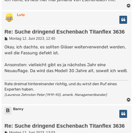
Lutz
Re: Suche dringend Eschenbach Titanflex 3636
B
Montag 12. Juni 2023, 12:40
e
i
Okay, ich dachte, es sollten Gläser weiterverwendet werden,
t
weil die Fassung defekt ist.
r
a
g
Ansonsten: vielleicht gibt es ja nächstes Jahr eine
Neuauflage. Da wird das Modell 30 Jahre alt, soweit ich weiß.
Rate dreimal hintereinander richtig, und du wirst den Ruf eines
Experten haben.
(Laurence Johnston Peter (1919-90), amerik. Managementberater)
Barny
B
Re: Suche dringend Eschenbach Titanflex 3636
B
Montag 12. Juni 2023, 13:03