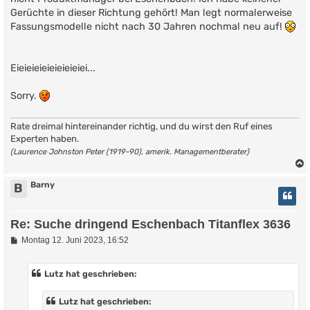
Gerüchte in dieser Richtung gehört! Man legt normalerweise
Fassungsmodelle nicht nach 30 Jahren nochmal neu auf!
Eieieieieieieieieiei...
Sorry.
Rate dreimal hintereinander richtig, und du wirst den Ruf eines
Experten haben.
(Laurence Johnston Peter (1919-90), amerik. Managementberater)
Barny
B
Re: Suche dringend Eschenbach Titanflex 3636
B
Montag 12. Juni 2023, 16:52
e
i
t
Lutz hat geschrieben:
r
a
g
Lutz hat geschrieben: