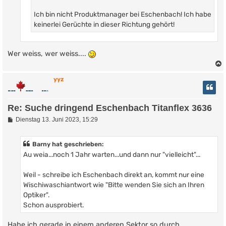
Ich bin nicht Produktmanager bei Eschenbach! Ich habe
keinerlei Gerüchte in dieser Richtung gehört!
Wer weiss, wer weiss....
yyz
Re: Suche dringend Eschenbach Titanflex 3636
B
Dienstag 13. Juni 2023, 15:29
e
i
t
Barny hat geschrieben:
r
Au weia...noch 1 Jahr warten...und dann nur "vielleicht"...
a
g
Weil - schreibe ich Eschenbach direkt an, kommt nur eine
Wischiwaschiantwort wie "Bitte wenden Sie sich an Ihren
Optiker".
Schon ausprobiert.
Habe ich gerade in einem anderen Sektor so durch.