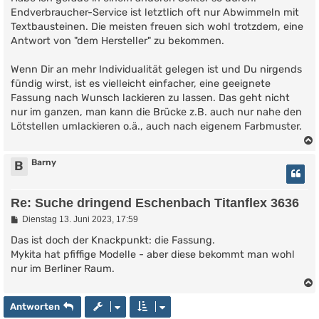
Endverbraucher-Service ist letztlich oft nur Abwimmeln mit
Textbausteinen. Die meisten freuen sich wohl trotzdem, eine
Antwort von "dem Hersteller" zu bekommen.
Wenn Dir an mehr Individualität gelegen ist und Du nirgends
fündig wirst, ist es vielleicht einfacher, eine geeignete
Fassung nach Wunsch lackieren zu lassen. Das geht nicht
nur im ganzen, man kann die Brücke z.B. auch nur nahe den
Lötstellen umlackieren o.ä., auch nach eigenem Farbmuster.
Barny
B
Re: Suche dringend Eschenbach Titanflex 3636
B
Dienstag 13. Juni 2023, 17:59
e
i
Das ist doch der Knackpunkt: die Fassung.
t
Mykita hat pfiffige Modelle - aber diese bekommt man wohl
r
nur im Berliner Raum.
a
g
Antworten