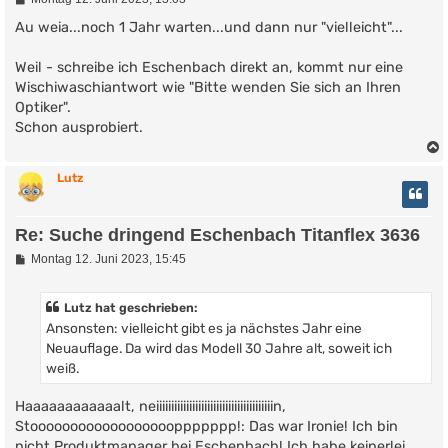
e
i
Au weia...noch 1 Jahr warten...und dann nur "vielleicht"...
t
r
Weil - schreibe ich Eschenbach direkt an, kommt nur eine
a
g
Wischiwaschiantwort wie "Bitte wenden Sie sich an Ihren
Optiker".
Schon ausprobiert.
Lutz
Re: Suche dringend Eschenbach Titanflex 3636
B
Montag 12. Juni 2023, 15:45
e
i
t
Lutz hat geschrieben:
r
Ansonsten: vielleicht gibt es ja nächstes Jahr eine
a
g
Neuauflage. Da wird das Modell 30 Jahre alt, soweit ich
weiß.
Haaaaaaaaaaaalt, neiiiiiiiiiiiiiiiiiiiiiiiiiiiiiiiiiiiiiiin,
Stooooooooooooooooooppppppp!: Das war Ironie! Ich bin
nicht Produktmanager bei Eschenbach! Ich habe keinerlei