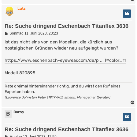
g
Lutz
Re: Suche dringend Eschenbach Titanflex 3636
B
Sonntag 11. Juni 2023, 23:23
e
i
Ist das nicht eins von den Modellen, die kürzlich aus
t
nostalgischen Gründen wieder neu aufgelegt wurden?
r
a
g
https://www.eschenbach-eyewear.com/de/p ... l#color_11
Modell 820895
Rate dreimal hintereinander richtig, und du wirst den Ruf eines
Experten haben.
(Laurence Johnston Peter (1919-90), amerik. Managementberater)
Barny
B
Re: Suche dringend Eschenbach Titanflex 3636
B
Montag 12. Juni 2023, 11:59