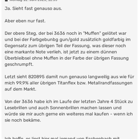
e
i
Ja. Sieht fast genauso aus.
t
r
Aber eben nur fast.
a
g
Der obere Steg, der bei 3636 noch in "Muffen" gelötet war
und bei der Farbgebunbg gun/gold zusätzlich goldfarbig im
Gegensatz zum übrigen Teil der Fassung, was dieser noch
eine markante Note verlieh, ist jetzt zu einem dünnen
Überbleibsel ohne Muffen in der Farbe der übrigen Fassung
geschrumpft.
Letzt sieht 820895 damit nun genauso langweilig aus wie für
mich 99,9% aller übrigen Titanflex bzw. Metallrandfassungen
auf dem Markt.
Von der 3636 habe ich im Laufe der letzten Jahre 4 Stück zu
Lesebrillen und auch Sonnenbrillen machen lassen und
würde sie mir auch gerne ein weiteres mal kaufen - wenn ich
sie noch bekäme.
Ich hoffe, es liest hier mal jemand von Eschenbach mit.