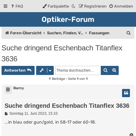
FAQ
Farbpalette
Registrieren
Anmelden
Optiker-Forum
S
Foren-Übersicht
Suchen, Finden, Verkaufsanzeigen
Fassungen
u
Suche dringend Eschenbach Titanflex
c
3636
h
e
Suche
Erweiter
Antworten
9 Beiträge • Seite
1
von
1
Barny
B
Suche dringend Eschenbach Titanflex 3636
B
Sonntag 11. Juni 2023, 15:10
e
i
...in blau oder gun/gold, in 58-17 oder 60-18.
t
r
a