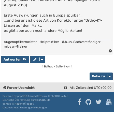
(Beitrag dauert ca. 7 Minuten - ARD "Weltspiegel" vom 5.
r
August 2018)
a
g
Erste Auswirkungen auch in Europa spürbar....
...und bei uns ist diese Art von Korrektur unter "Ortho-K"-
Linsen auf dem Markt,
es gibt aber auch noch andere Möglichkeiten!
Augenoptikermeister - Heilpraktiker - ö.b.u.v. Sachverständiger -
miosan-Trainer
Antworten
1 Beitrag • Seite
1
von
1
Gehe zu
Foren-Übersicht
Alle Zeiten sind
UTC+02:00
Powered by
phpBB
® Forum Software © phpBB Limited
Deutsche Übersetzung durch
phpBB.de
damaïo ©
Mazeltof
|
cabot
Datenschutz
|
Nutzungsbedingungen