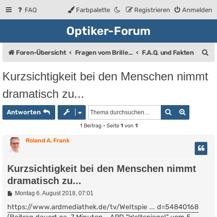
FAQ
Farbpalette
Registrieren
Anmelden
Optiker-Forum
S
Foren-Übersicht
Fragen vom Brillenträger an den Augenoptiker
F.A.Q. und Fakten
u
Kurzsichtigkeit bei den Menschen nimmt
c
dramatisch zu...
h
e
Suche
Erweiter
Antworten
1 Beitrag • Seite
1
von
1
Roland A. Frank
Kurzsichtigkeit bei den Menschen nimmt
dramatisch zu...
B
Montag 6. August 2018, 07:01
e
i
https://www.ardmediathek.de/tv/Weltspie ... d=54840168
t