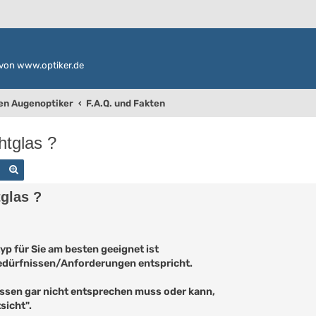
von www.optiker.de
den Augenoptiker
F.A.Q. und Fakten
htglas ?
Suche
Erweiterte Suche
tglas ?
yp für Sie am besten geeignet ist
Bedürfnissen/Anforderungen entspricht.
issen gar nicht entsprechen muss oder kann,
sicht".