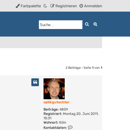
Farbpalette
Registrieren
Anmelden
Suche
Erweiterte Such
2 Beiträge • Seite
1
von
1
optikgutachter
Beiträge:
4859
Registriert:
Montag 20. Juni 2011,
15:31
Wohnort:
Köln
K
Kontaktdaten: