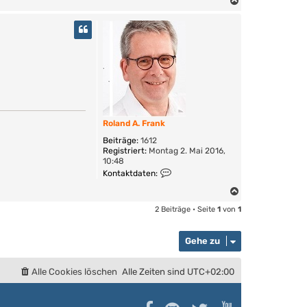
N
a
c
h
o
b
e
n
Roland A. Frank
Beiträge:
1612
Registriert:
Montag 2. Mai 2016,
10:48
K
Kontaktdaten:
o
n
N
t
a
2 Beiträge • Seite
1
von
1
a
c
k
h
t
Gehe zu
o
d
a
b
t
e
Alle Cookies löschen
Alle Zeiten sind
UTC+02:00
e
n
n
v
o