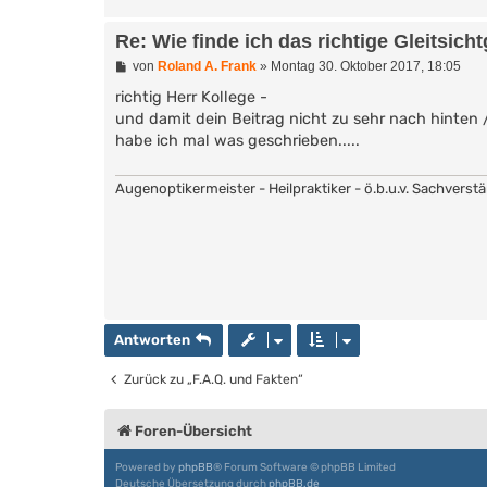
Re: Wie finde ich das richtige Gleitsicht
B
von
Roland A. Frank
»
Montag 30. Oktober 2017, 18:05
e
i
richtig Herr Kollege -
t
und damit dein Beitrag nicht zu sehr nach hinten
r
habe ich mal was geschrieben.....
a
g
Augenoptikermeister - Heilpraktiker - ö.b.u.v. Sachverst
Antworten
Zurück zu „F.A.Q. und Fakten“
Foren-Übersicht
Powered by
phpBB
® Forum Software © phpBB Limited
Deutsche Übersetzung durch
phpBB.de