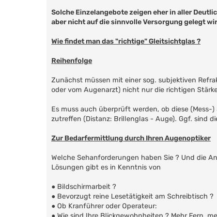
Solche Einzelangebote zeigen eher in aller Deutlic
aber nicht auf die sinnvolle Versorgung gelegt wi
Wie findet man das "richtige" Gleitsichtglas ?
Reihenfolge
Zunächst müssen mit einer sog. subjektiven Refr
oder vom Augenarzt) nicht nur die richtigen Stärk
Es muss auch überprüft werden, ob diese (Mess-) S
zutreffen (Distanz: Brillenglas - Auge). Ggf. sin
Zur Bedarfermittlung durch Ihren Augenoptiker
Welche Sehanforderungen haben Sie ? Und die Anf
Lösungen gibt es in Kenntnis von
● Bildschirmarbeit ?
● Bevorzugt reine Lesetätigkeit am Schreibtisch ?
● Ob Kranführer oder Operateur:
● Wie sind Ihre Blickgewohnheiten ? Mehr Fern, me