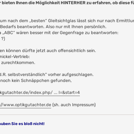
 bieten Ihnen die Möglichkeit HINTERHER zu erfahren, ob diese fü
rum nach dem „besten“ Gleitsichtglas lässt sich nur nach Ermittl
Bedarfs beantworten. Also nur mit Ihnen persönlich.
a „ABC“ wären besser mit der Gegenfrage zu beantworten:
 ?)
ten können dürfte jetzt auch offensichtlich sein.
ickel-Vertrieb:
it zurechtkommen.
d.R. selbstverständlich" vorher aufgeschlagen.
it noch kein Schnäppchen gefunden,
kgutachter.de/index.php/ ... l=&start=4
://www.optikgutachter.de
(sh. auch Impressum)
auben Sie es bloß nicht!
!