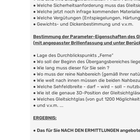
● Welche Sicherheitsanforderung muss das Gleitsic
● Welche jetzt noch infrage kommenden Materiali
● Welche Vergütungen (Entspiegelungen, Härtunge
● Gewichts- und Dickenbestimmung und v.v.m.
Bestimmung der Parameter-Eigenschaften des Gl
(mit angepasster Brillenfassung und unter Berück
● Lage des Durchblickspunkts „Ferne“
● Wo soll der Beginn des Übergangsbereiches lieg
● Wie lang muss dieser für Sie sein ?
● Wo muss der reine Nahbereich (gemäß Ihrer nat
● Wie weit nach innen müssen die beiden Nahbezu
● Welche Sehfeldbreite - darf – wird – soll – nutzb
● Wie ist die genaue 3D-Position der Gleitsichtglä
● Welches Gleitsichtglas (von gut 1200 Möglichkei
● und v.v.m. ...
ERGEBNIS:
●
Das für Sie NACH DEN ERMITTLUNGEN angeboten