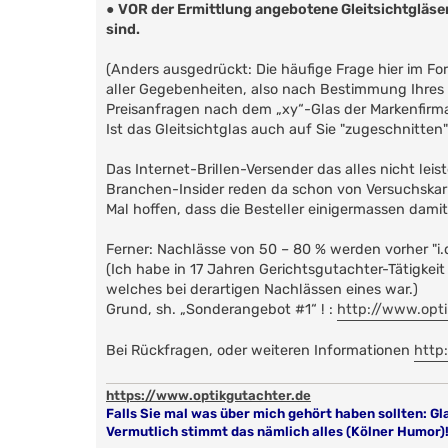
●
VOR der Ermittlung angebotene Gleitsichtgläser
sind.
(Anders ausgedrückt: Die häufige Frage hier im Fo
aller Gegebenheiten, also nach Bestimmung Ihres 
Preisanfragen nach dem „xy“-Glas der Markenfirm
Ist das Gleitsichtglas auch auf Sie "zugeschnitten"
Das Internet-Brillen-Versender das alles nicht leis
Branchen-Insider reden da schon von Versuchskarn
Mal hoffen, dass die Besteller einigermassen dam
Ferner: Nachlässe von 50 – 80 % werden vorher "i.
(Ich habe in 17 Jahren Gerichtsgutachter-Tätigke
welches bei derartigen Nachlässen eines war.)
Grund, sh. „Sonderangebot #1“ ! :
http://www.opti
Bei Rückfragen, oder weiteren Informationen
http
https://www.optikgutachter.de
Falls Sie mal was über mich gehört haben sollten: Gl
Vermutlich stimmt das nämlich alles (Kölner Humor)