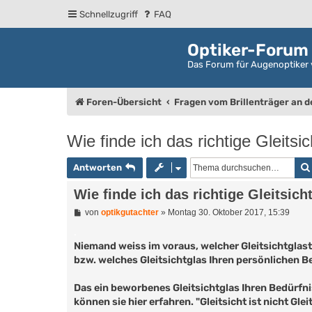
Schnellzugriff
FAQ
Optiker-Forum
Das Forum für Augenoptiker 
Foren-Übersicht
Fragen vom Brillenträger an 
Wie finde ich das richtige Gleitsic
Antworten
Wie finde ich das richtige Gleitsich
B
von
optikgutachter
»
Montag 30. Oktober 2017, 15:39
e
i
.
t
Niemand weiss im voraus, welcher Gleitsichtglast
r
bzw. welches Gleitsichtglas Ihren persönlichen 
a
g
Das ein beworbenes Gleitsichtglas Ihren Bedürfn
können sie hier erfahren. "Gleitsicht ist nicht Gleit