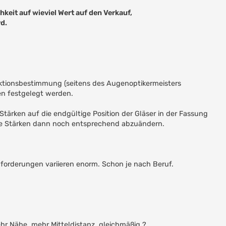
hkeit auf wieviel Wert auf den Verkauf,
rd.
aktionsbestimmung (seitens des Augenoptikermeisters
en festgelegt werden.
tärken auf die endgültige Position der Gläser in der Fassung
d die Stärken dann noch entsprechend abzuändern.
orderungen variieren enorm. Schon je nach Beruf.
hr Nähe, mehr Mitteldistanz, gleichmäßig ?