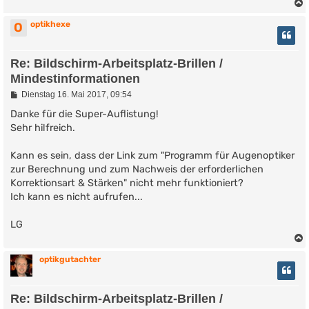
optikhexe
O
Re: Bildschirm-Arbeitsplatz-Brillen /
Mindestinformationen
B
Dienstag 16. Mai 2017, 09:54
e
i
Danke für die Super-Auflistung!
t
Sehr hilfreich.
r
a
g
Kann es sein, dass der Link zum "Programm für Augenoptiker
zur Berechnung und zum Nachweis der erforderlichen
Korrektionsart & Stärken" nicht mehr funktioniert?
Ich kann es nicht aufrufen...
LG
optikgutachter
Re: Bildschirm-Arbeitsplatz-Brillen /