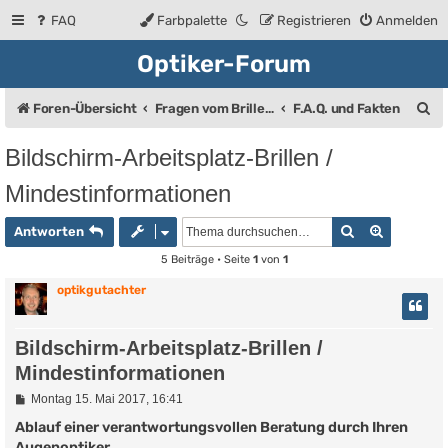
FAQ
Farbpalette
Registrieren
Anmelden
Optiker-Forum
S
Foren-Übersicht
Fragen vom Brillenträger an den Augenoptiker
F.A.Q. und Fakten
u
Bildschirm-Arbeitsplatz-Brillen /
c
Mindestinformationen
h
e
Suche
Erweiter
Antworten
5 Beiträge • Seite
1
von
1
optikgutachter
Bildschirm-Arbeitsplatz-Brillen /
Mindestinformationen
B
Montag 15. Mai 2017, 16:41
e
i
Ablauf einer verantwortungsvollen Beratung durch Ihren
t
Augenoptiker