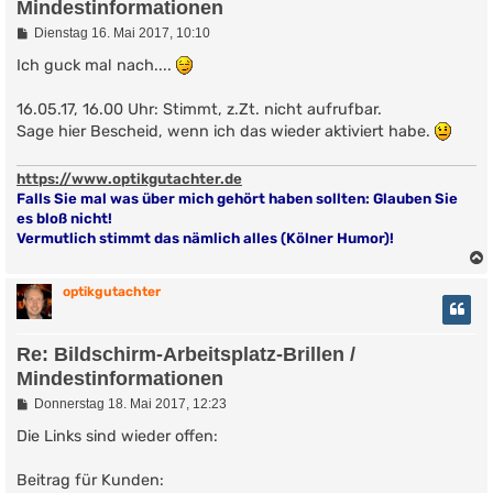
Mindestinformationen
B
Dienstag 16. Mai 2017, 10:10
e
i
Ich guck mal nach....
t
r
16.05.17, 16.00 Uhr: Stimmt, z.Zt. nicht aufrufbar.
a
g
Sage hier Bescheid, wenn ich das wieder aktiviert habe.
https://www.optikgutachter.de
Falls Sie mal was über mich gehört haben sollten: Glauben Sie
es bloß nicht!
Vermutlich stimmt das nämlich alles (Kölner Humor)!
optikgutachter
Re: Bildschirm-Arbeitsplatz-Brillen /
Mindestinformationen
B
Donnerstag 18. Mai 2017, 12:23
e
i
Die Links sind wieder offen:
t
r
Beitrag für Kunden:
a