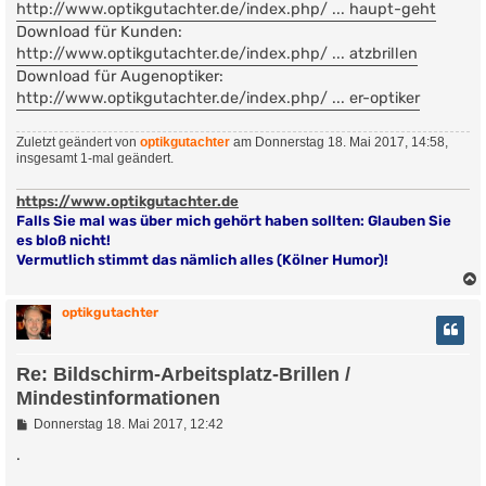
g
http://www.optikgutachter.de/index.php/ ... haupt-geht
Download für Kunden:
http://www.optikgutachter.de/index.php/ ... atzbrillen
Download für Augenoptiker:
http://www.optikgutachter.de/index.php/ ... er-optiker
Zuletzt geändert von
optikgutachter
am Donnerstag 18. Mai 2017, 14:58,
insgesamt 1-mal geändert.
https://www.optikgutachter.de
Falls Sie mal was über mich gehört haben sollten: Glauben Sie
es bloß nicht!
Vermutlich stimmt das nämlich alles (Kölner Humor)!
optikgutachter
Re: Bildschirm-Arbeitsplatz-Brillen /
Mindestinformationen
B
Donnerstag 18. Mai 2017, 12:42
e
i
.
t
r