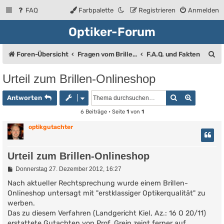
FAQ
Farbpalette
Registrieren
Anmelden
Optiker-Forum
S
Foren-Übersicht
Fragen vom Brillenträger an den Augenoptiker
F.A.Q. und Fakten
u
Urteil zum Brillen-Onlineshop
c
Suche
Erweiter
h
Antworten
e
6 Beiträge • Seite
1
von
1
optikgutachter
Urteil zum Brillen-Onlineshop
B
Donnerstag 27. Dezember 2012, 16:27
e
i
Nach aktueller Rechtsprechung wurde einem Brillen-
t
Onlineshop untersagt mit "erstklassiger Optikerqualität" zu
r
werben.
a
g
Das zu diesem Verfahren (Landgericht Kiel, Az.: 16 O 20/11)
erstattete Gutachten von Prof. Grein zeigt ferner auf,