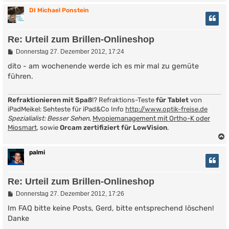
g
DI Michael Ponstein
Re: Urteil zum Brillen-Onlineshop
B
Donnerstag 27. Dezember 2012, 17:24
e
i
dito - am wochenende werde ich es mir mal zu gemüte
t
führen.
r
a
g
Refraktionieren mit Spaß
!? Refraktions-Teste
für Tablet
von
iPadMeikel: Sehteste für iPad&Co Info
http://www.optik-freise.de
Spezialialist: Besser Sehen
,
Myopiemanagement mit Ortho-K oder
Miosmart
, sowie
Orcam zertifiziert für LowVision
.
palmi
Re: Urteil zum Brillen-Onlineshop
B
Donnerstag 27. Dezember 2012, 17:26
e
i
Im FAQ bitte keine Posts, Gerd, bitte entsprechend löschen!
t
Danke
r
a