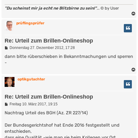
g
"Du scheinst mir ja echt ne Blitzbirne zu sein!"
... © by User
prüflingsprüfer
Re: Urteil zum Brillen-Onlineshop
B
Donnerstag 27. Dezember 2012, 17:28
e
i
dann bitte rüberschieben in Bekanntmachungen und sperren
t
-
r
a
g
optikgutachter
Re: Urteil zum Brillen-Onlineshop
B
Freitag 10. März 2017, 19:15
e
i
Nachtrag Urteil des BGH (Az. ZR 227/14)
t
r
Der Bundesgerichtshof hat Ende 2016 festgestellt und
a
g
entschieden,
dass eine Qualität -wie man sie beim Kollegen vor Ort