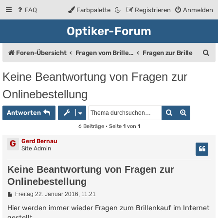
FAQ
Farbpalette
Registrieren
Anmelden
Optiker-Forum
S
Foren-Übersicht
Fragen vom Brillenträger an den Augenoptiker
Fragen zur Brille
u
Keine Beantwortung von Fragen zur
c
Onlinebestellung
h
e
Suche
Erweiter
Antworten
6 Beiträge • Seite
1
von
1
Gerd Bernau
G
Site Admin
Keine Beantwortung von Fragen zur
Onlinebestellung
B
Freitag 22. Januar 2016, 11:21
e
i
Hier werden immer wieder Fragen zum Brillenkauf im Internet
t
gestellt.