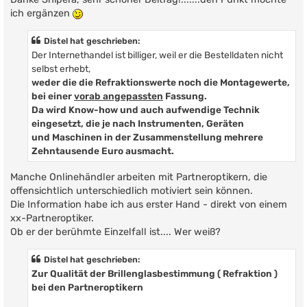
t
ich ergänzen
r
a
g
Distel hat geschrieben:
Der Internethandel ist billiger, weil er die Bestelldaten nicht
selbst erhebt,
weder die die Refraktionswerte noch die Montagewerte,
bei einer
vorab angepassten
Fassung.
Da wird Know-how und auch aufwendige Technik
eingesetzt, die je nach Instrumenten, Geräten
und Maschinen in der Zusammenstellung mehrere
Zehntausende Euro ausmacht.
Manche Onlinehändler arbeiten mit Partneroptikern, die
offensichtlich unterschiedlich motiviert sein können.
Die Information habe ich aus erster Hand - direkt von einem
xx-Partneroptiker.
Ob er der berühmte Einzelfall ist.... Wer weiß?
Distel hat geschrieben:
Zur Qualität der Brillenglasbestimmung ( Refraktion )
bei den Partneroptikern