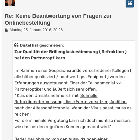
Re: Keine Beantwortung von Fragen zur
Onlinebestellung
B
Montag 25. Januar 2016, 20:26
e
i
t
Distel hat geschrieben:
r
Zur Qualität der Brillenglasbestimmung ( Refraktion )
a
g
bei den Partneroptikern
Im Rahmen einer Gesprächsrunde verschiedener Kollegen (
alle höher qualifiziert / hochwertiges Equipmet ) wurden
Erfahrungen ausgetauscht. Einer der Teilnehmer ist xx-
Partneroptiker und äußert sich sehr offen.
" Klar, den Umsatz nehme ich mit.
Schnelle
Refraktiometermessung, diese Werte vorsetzen, Addition
nach der Altesschätztabelle. Wenn der Visus passt, muss es
reichen !
Für die minimale Vergütung kann ich doch nicht so messen,
wie das bei den regulären Kunden gemacht wird."
Jeder, der Ahnung von den Auswirkungen einer