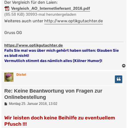
t
Der Vergleich für den Laien:
r
Vergleich_AO_Internetlieferant_2016.pdf
a
g
(85.58 KiB) 30993-mal heruntergeladen
Weiteres auch unter
http://www.optikgutachter.de
Gruss OG
https://www.optikgutachter.de
Falls Sie mal was über mich gehört haben sollten: Glauben Sie
es bloß nicht!
Vermutlich stimmt das nämlich alles (Kölner Humor)!
Distel
Re: Keine Beantwortung von Fragen zur
Onlinebestellung
B
Montag 25. Januar 2016, 13:02
e
i
.
t
Wir leisten doch keine Beihilfe zu eventuellem
r
Pfusch !!!
a
g