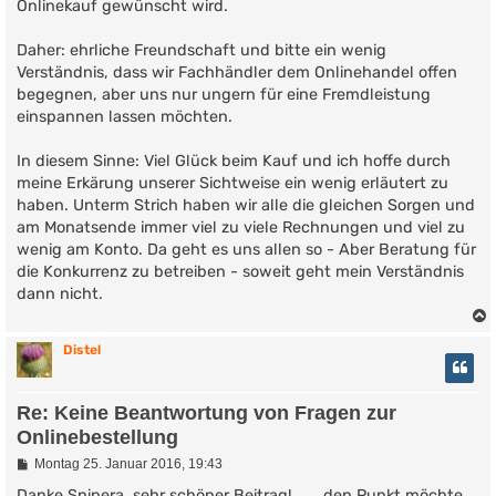
Onlinekauf gewünscht wird.
Daher: ehrliche Freundschaft und bitte ein wenig
Verständnis, dass wir Fachhändler dem Onlinehandel offen
begegnen, aber uns nur ungern für eine Fremdleistung
einspannen lassen möchten.
In diesem Sinne: Viel Glück beim Kauf und ich hoffe durch
meine Erkärung unserer Sichtweise ein wenig erläutert zu
haben. Unterm Strich haben wir alle die gleichen Sorgen und
am Monatsende immer viel zu viele Rechnungen und viel zu
wenig am Konto. Da geht es uns allen so - Aber Beratung für
die Konkurrenz zu betreiben - soweit geht mein Verständnis
dann nicht.
Distel
Re: Keine Beantwortung von Fragen zur
Onlinebestellung
B
Montag 25. Januar 2016, 19:43
e
i
Danke Snipera, sehr schöner Beitrag!.......den Punkt möchte