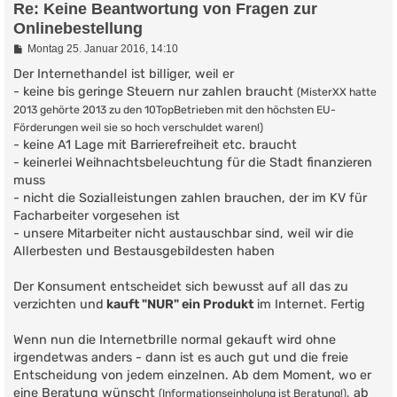
Re: Keine Beantwortung von Fragen zur
Onlinebestellung
B
Montag 25. Januar 2016, 14:10
e
i
Der Internethandel ist billiger, weil er
t
- keine bis geringe Steuern nur zahlen braucht
(MisterXX hatte
r
a
2013 gehörte 2013 zu den 10TopBetrieben mit den höchsten EU-
g
Förderungen weil sie so hoch verschuldet waren!)
- keine A1 Lage mit Barrierefreiheit etc. braucht
- keinerlei Weihnachtsbeleuchtung für die Stadt finanzieren
muss
- nicht die Sozialleistungen zahlen brauchen, der im KV für
Facharbeiter vorgesehen ist
- unsere Mitarbeiter nicht austauschbar sind, weil wir die
Allerbesten und Bestausgebildesten haben
Der Konsument entscheidet sich bewusst auf all das zu
verzichten und
kauft "NUR" ein Produkt
im Internet. Fertig
Wenn nun die Internetbrille normal gekauft wird ohne
irgendetwas anders - dann ist es auch gut und die freie
Entscheidung von jedem einzelnen. Ab dem Moment, wo er
eine Beratung wünscht
, ab
(Informationseinholung ist Beratung!)