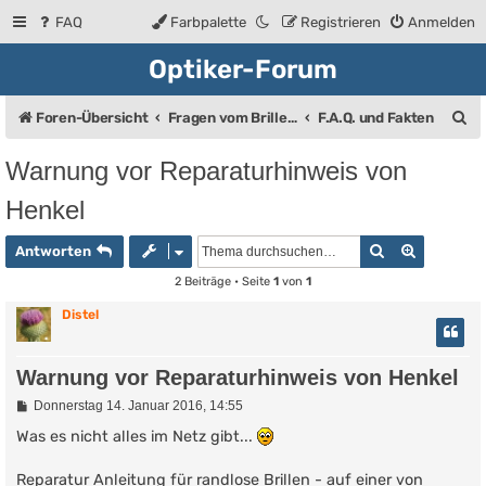
FAQ
Farbpalette
Registrieren
Anmelden
Optiker-Forum
S
Foren-Übersicht
Fragen vom Brillenträger an den Augenoptiker
F.A.Q. und Fakten
u
Warnung vor Reparaturhinweis von
c
Henkel
h
e
Suche
Erweiter
Antworten
2 Beiträge • Seite
1
von
1
Distel
Warnung vor Reparaturhinweis von Henkel
B
Donnerstag 14. Januar 2016, 14:55
e
i
Was es nicht alles im Netz gibt...
t
r
Reparatur Anleitung für randlose Brillen - auf einer von
a