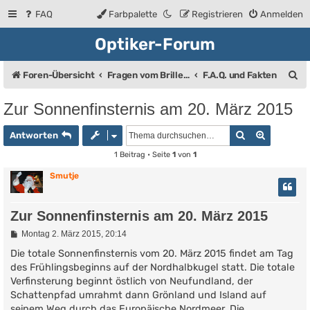
FAQ
Farbpalette
Registrieren
Anmelden
Optiker-Forum
S
Foren-Übersicht
Fragen vom Brillenträger an den Augenoptiker
F.A.Q. und Fakten
u
Zur Sonnenfinsternis am 20. März 2015
c
Suche
Erweiter
h
Antworten
e
1 Beitrag • Seite
1
von
1
Smutje
Zur Sonnenfinsternis am 20. März 2015
B
Montag 2. März 2015, 20:14
e
i
Die totale Sonnenfinsternis vom 20. März 2015 findet am Tag
t
des Frühlingsbeginns auf der Nordhalbkugel statt. Die totale
r
Verfinsterung beginnt östlich von Neufundland, der
a
g
Schattenpfad umrahmt dann Grönland und Island auf
seinem Weg durch das Europäische Nordmeer. Die