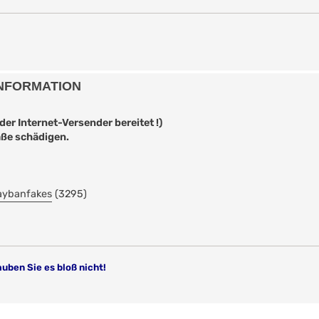
 INFORMATION
er Internet-Versender bereitet !)
aße schädigen.
aybanfakes
(3295)
auben Sie es bloß nicht!
!