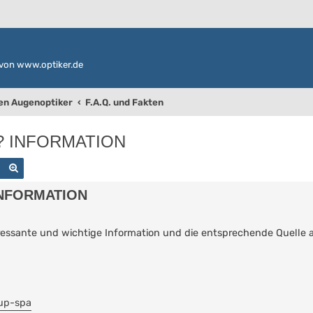
von www.optiker.de
den Augenoptiker
F.A.Q. und Fakten
n ? INFORMATION
Suche
Erweiterte Suche
 INFORMATION
eressante und wichtige Information und die entsprechende Quelle 
oup-spa