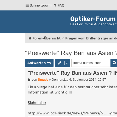
Schnellzugriff
FAQ
Optiker-Forum
Das Forum für Augenoptiker 
Foren-Übersicht
Fragen vom Brillenträger an 
"Preiswerte" Ray Ban aus Asie
Antworten
"Preiswerte" Ray Ban aus Asien ?
B
von
Smutje
»
Donnerstag 4. September 2014, 12:57
e
i
Ein Kollege hat eine für den Verbraucher sehr int
t
Information ist wichtig !!!
r
a
g
Siehe hier:
http://www.ipcl-rieck.de/news/61-news/5 ... -gr