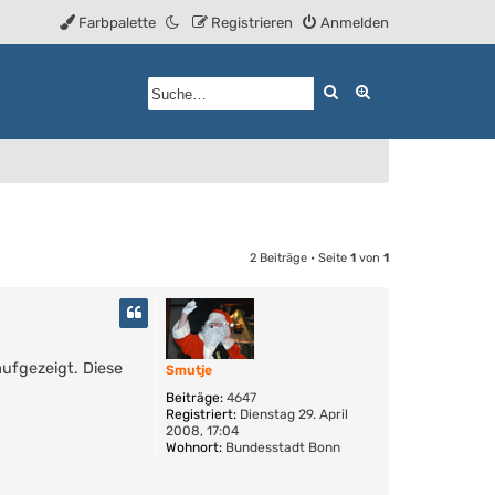
Farbpalette
Registrieren
Anmelden
Suche
Erweiterte Such
2 Beiträge • Seite
1
von
1
aufgezeigt. Diese
Smutje
Beiträge:
4647
Registriert:
Dienstag 29. April
2008, 17:04
Wohnort:
Bundesstadt Bonn