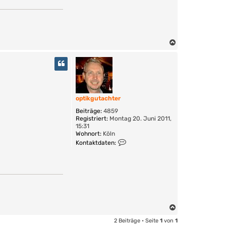
N
a
c
h
o
b
e
optikgutachter
n
Beiträge:
4859
Registriert:
Montag 20. Juni 2011,
15:31
Wohnort:
Köln
K
Kontaktdaten:
o
n
t
a
k
t
d
a
N
t
e
a
2 Beiträge • Seite
1
von
1
n
c