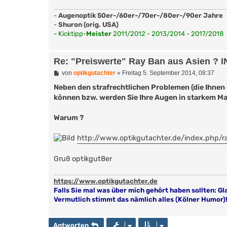
-
Augenoptik 50er-/60er-/70er-/80er-/90er Jahre
-
Shuron (orig. USA)
- Kicktipp-
Meister
2011/2012 - 2013/2014 - 2017/2018
Re: "Preiswerte" Ray Ban aus Asien ?
B
von
optikgutachter
»
Freitag 5. September 2014, 08:37
e
i
Neben den strafrechtlichen Problemen (die Ihnen d
t
können bzw. werden Sie Ihre Augen in starkem M
r
a
g
Warum ?
http://www.optikgutachter.de/index.php/r
Gruß optikgut8er
https://www.optikgutachter.de
Falls Sie mal was über mich gehört haben sollten: Gl
Vermutlich stimmt das nämlich alles (Kölner Humor)
Antworten