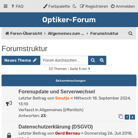
FAQ
Farbpalette
Registrieren
Anmelden
Optiker-Forum
S
Foren-Übersicht
Allgemeines zum Forum
Forumstruktur
u
Forumstruktur
c
Suche
Erweiterte Such
h
Neues Thema
e
33 Themen • Seite
1
von
1
Bekanntmachungen
Forenupdate und Serverwechsel
Letzter Beitrag von
Smutje
«
Mittwoch 18. September 2024,
13:10
Verfasst in
Allgemeines (öffentlich)
Antworten:
23
1
2
Datenschutzerklärung (DSGVO)
Letzter Beitrag von
Gerd Bernau
«
Donnerstag 26. Juli 2018,