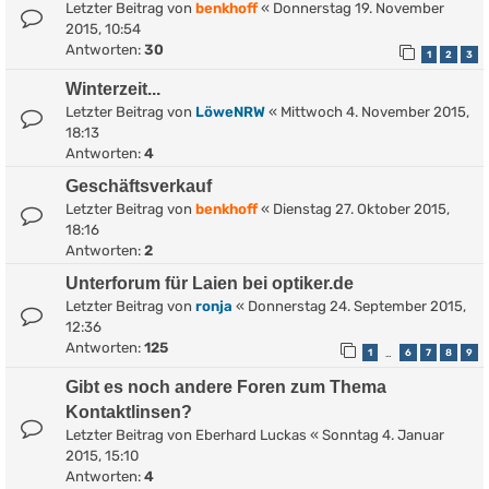
Letzter Beitrag von
benkhoff
«
Donnerstag 19. November
2015, 10:54
Antworten:
30
1
2
3
Winterzeit...
Letzter Beitrag von
LöweNRW
«
Mittwoch 4. November 2015,
18:13
Antworten:
4
Geschäftsverkauf
Letzter Beitrag von
benkhoff
«
Dienstag 27. Oktober 2015,
18:16
Antworten:
2
Unterforum für Laien bei optiker.de
Letzter Beitrag von
ronja
«
Donnerstag 24. September 2015,
12:36
Antworten:
125
1
6
7
8
9
…
Gibt es noch andere Foren zum Thema
Kontaktlinsen?
Letzter Beitrag von
Eberhard Luckas
«
Sonntag 4. Januar
2015, 15:10
Antworten:
4