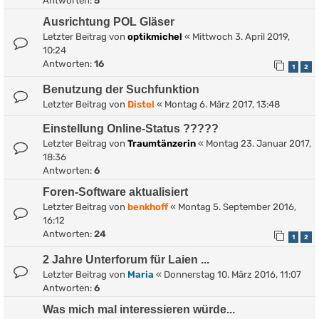
Antworten:
5
Ausrichtung POL Gläser
Letzter Beitrag von
optikmichel
«
Mittwoch 3. April 2019,
10:24
Antworten:
16
1
2
Benutzung der Suchfunktion
Letzter Beitrag von
Distel
«
Montag 6. März 2017, 13:48
Einstellung Online-Status ?????
Letzter Beitrag von
Traumtänzerin
«
Montag 23. Januar 2017,
18:36
Antworten:
6
Foren-Software aktualisiert
Letzter Beitrag von
benkhoff
«
Montag 5. September 2016,
16:12
Antworten:
24
1
2
2 Jahre Unterforum für Laien ...
Letzter Beitrag von
Maria
«
Donnerstag 10. März 2016, 11:07
Antworten:
6
Was mich mal interessieren würde...