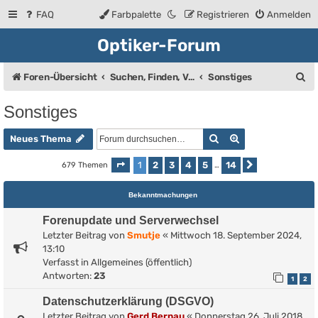
FAQ
Farbpalette
Registrieren
Anmelden
Optiker-Forum
S
Foren-Übersicht
Suchen, Finden, Verkaufsanzeigen
Sonstiges
u
Sonstiges
c
Suche
Erweiterte Such
h
Neues Thema
e
1
2
3
4
5
14
679 Themen
Seite
1
von
14
…
Nächste
Bekanntmachungen
Forenupdate und Serverwechsel
Letzter Beitrag von
Smutje
«
Mittwoch 18. September 2024,
13:10
Verfasst in
Allgemeines (öffentlich)
Antworten:
23
1
2
Datenschutzerklärung (DSGVO)
Letzter Beitrag von
Gerd Bernau
«
Donnerstag 26. Juli 2018,