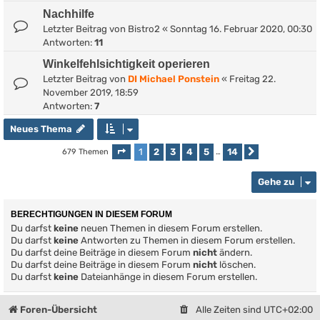
Nachhilfe
Letzter Beitrag von
Bistro2
«
Sonntag 16. Februar 2020, 00:30
Antworten:
11
Winkelfehlsichtigkeit operieren
Letzter Beitrag von
DI Michael Ponstein
«
Freitag 22.
November 2019, 18:59
Antworten:
7
Neues Thema
1
2
3
4
5
14
679 Themen
Seite
1
von
14
…
Nächste
Gehe zu
BERECHTIGUNGEN IN DIESEM FORUM
Du darfst
keine
neuen Themen in diesem Forum erstellen.
Du darfst
keine
Antworten zu Themen in diesem Forum erstellen.
Du darfst deine Beiträge in diesem Forum
nicht
ändern.
Du darfst deine Beiträge in diesem Forum
nicht
löschen.
Du darfst
keine
Dateianhänge in diesem Forum erstellen.
Foren-Übersicht
Alle Zeiten sind
UTC+02:00