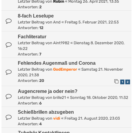
Letzter Beitrag von
Robin
«
Montag 26. April 2021, 13:35
Antworten:
2
8-fach Leselupe
Letzter Beitrag von
And
«
Freitag 5. Februar 2021, 22:53
Antworten:
12
Fachliteratur
Letzter Beitrag von
Aint1982
«
Dienstag 8. Dezember 2020,
16:22
Antworten:
7
Fehlendes Augenmaß und Corona
Letzter Beitrag von
GodEmperor
«
Samstag 21. November
2020, 21:38
Antworten:
20
1
2
Augencreme ja oder nein?
Letzter Beitrag von
brille21
«
Sonntag 18. Oktober 2020, 11:32
Antworten:
6
Schießbrillen abzugeben
Letzter Beitrag von
vidi
«
Freitag 21. August 2020, 23:03
Antworten:
4
Zubehör Kontaktlinsen