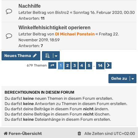
Nachhilfe
Letzter Beitrag von
Bistro2
«
Sonntag 16. Februar 2020, 00:30
Antworten:
11
Winkelfehlsichtigkeit operieren
Letzter Beitrag von
DI Michael Ponstein
«
Freitag 22.
November 2019, 18:59
Antworten:
7
Neues Thema
1
2
3
4
5
14
679 Themen
Seite
1
von
14
…
Nächste
Gehe zu
BERECHTIGUNGEN IN DIESEM FORUM
Du darfst
keine
neuen Themen in diesem Forum erstellen.
Du darfst
keine
Antworten zu Themen in diesem Forum erstellen.
Du darfst deine Beiträge in diesem Forum
nicht
ändern.
Du darfst deine Beiträge in diesem Forum
nicht
löschen.
Du darfst
keine
Dateianhänge in diesem Forum erstellen.
Foren-Übersicht
Alle Zeiten sind
UTC+02:00