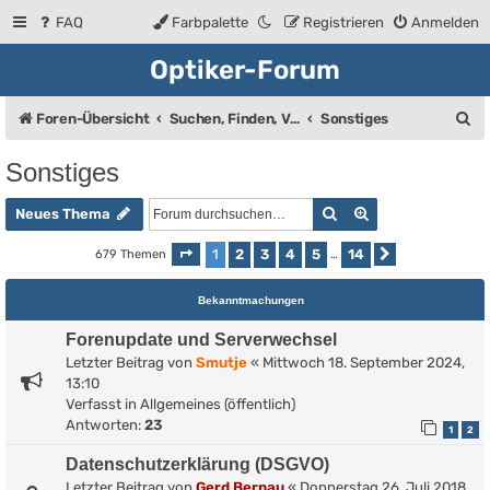
FAQ
Farbpalette
Registrieren
Anmelden
Optiker-Forum
S
Foren-Übersicht
Suchen, Finden, Verkaufsanzeigen
Sonstiges
u
Sonstiges
c
Suche
Erweiterte Such
h
Neues Thema
e
1
2
3
4
5
14
679 Themen
Seite
1
von
14
…
Nächste
Bekanntmachungen
Forenupdate und Serverwechsel
Letzter Beitrag von
Smutje
«
Mittwoch 18. September 2024,
13:10
Verfasst in
Allgemeines (öffentlich)
Antworten:
23
1
2
Datenschutzerklärung (DSGVO)
Letzter Beitrag von
Gerd Bernau
«
Donnerstag 26. Juli 2018,