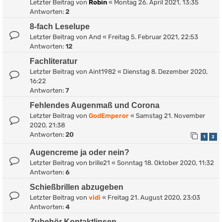
Letzter Beitrag von
Robin
«
Montag 26. April 2021, 13:35
Antworten:
2
8-fach Leselupe
Letzter Beitrag von
And
«
Freitag 5. Februar 2021, 22:53
Antworten:
12
Fachliteratur
Letzter Beitrag von
Aint1982
«
Dienstag 8. Dezember 2020,
16:22
Antworten:
7
Fehlendes Augenmaß und Corona
Letzter Beitrag von
GodEmperor
«
Samstag 21. November
2020, 21:38
Antworten:
20
1
2
Augencreme ja oder nein?
Letzter Beitrag von
brille21
«
Sonntag 18. Oktober 2020, 11:32
Antworten:
6
Schießbrillen abzugeben
Letzter Beitrag von
vidi
«
Freitag 21. August 2020, 23:03
Antworten:
4
Zubehör Kontaktlinsen