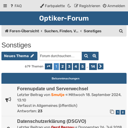
FAQ
Farbpalette
Registrieren
Anmelden
Optiker-Forum
S
Foren-Übersicht
Suchen, Finden, Verkaufsanzeigen
Sonstiges
u
Sonstiges
c
Suche
Erweiterte Such
h
Neues Thema
e
1
2
3
4
5
14
679 Themen
Seite
1
von
14
…
Nächste
Bekanntmachungen
Forenupdate und Serverwechsel
Letzter Beitrag von
Smutje
«
Mittwoch 18. September 2024,
13:10
Verfasst in
Allgemeines (öffentlich)
Antworten:
23
1
2
Datenschutzerklärung (DSGVO)
Letzter Beitrag von
Gerd Bernau
«
Donnerstag 26. Juli 2018,