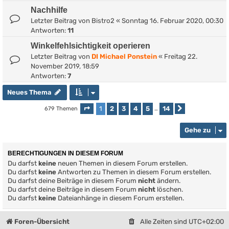
Nachhilfe
Letzter Beitrag von
Bistro2
«
Sonntag 16. Februar 2020, 00:30
Antworten:
11
Winkelfehlsichtigkeit operieren
Letzter Beitrag von
DI Michael Ponstein
«
Freitag 22.
November 2019, 18:59
Antworten:
7
Neues Thema
1
2
3
4
5
14
679 Themen
Seite
1
von
14
…
Nächste
Gehe zu
BERECHTIGUNGEN IN DIESEM FORUM
Du darfst
keine
neuen Themen in diesem Forum erstellen.
Du darfst
keine
Antworten zu Themen in diesem Forum erstellen.
Du darfst deine Beiträge in diesem Forum
nicht
ändern.
Du darfst deine Beiträge in diesem Forum
nicht
löschen.
Du darfst
keine
Dateianhänge in diesem Forum erstellen.
Foren-Übersicht
Alle Zeiten sind
UTC+02:00