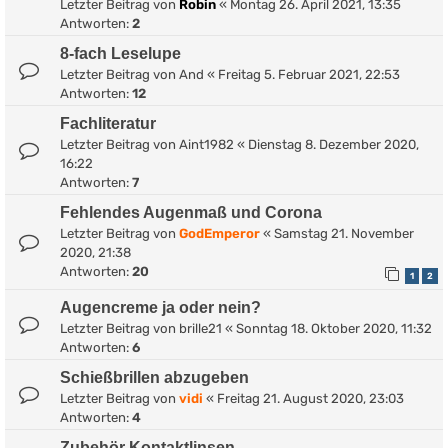
Letzter Beitrag von
Robin
«
Montag 26. April 2021, 13:35
Antworten:
2
8-fach Leselupe
Letzter Beitrag von
And
«
Freitag 5. Februar 2021, 22:53
Antworten:
12
Fachliteratur
Letzter Beitrag von
Aint1982
«
Dienstag 8. Dezember 2020,
16:22
Antworten:
7
Fehlendes Augenmaß und Corona
Letzter Beitrag von
GodEmperor
«
Samstag 21. November
2020, 21:38
Antworten:
20
1
2
Augencreme ja oder nein?
Letzter Beitrag von
brille21
«
Sonntag 18. Oktober 2020, 11:32
Antworten:
6
Schießbrillen abzugeben
Letzter Beitrag von
vidi
«
Freitag 21. August 2020, 23:03
Antworten:
4
Zubehör Kontaktlinsen