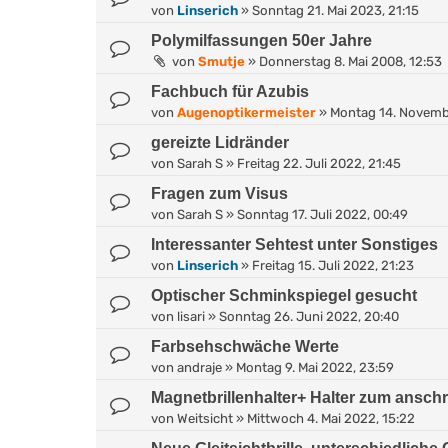
von
Linserich
»
Sonntag 21. Mai 2023, 21:15
Polymilfassungen 50er Jahre
von
Smutje
»
Donnerstag 8. Mai 2008, 12:53
Fachbuch für Azubis
von
Augenoptikermeister
»
Montag 14. Novemb
gereizte Lidränder
von
Sarah S
»
Freitag 22. Juli 2022, 21:45
Fragen zum Visus
von
Sarah S
»
Sonntag 17. Juli 2022, 00:49
Interessanter Sehtest unter Sonstiges
von
Linserich
»
Freitag 15. Juli 2022, 21:23
Optischer Schminkspiegel gesucht
von
lisari
»
Sonntag 26. Juni 2022, 20:40
Farbsehschwäche Werte
von
andraje
»
Montag 9. Mai 2022, 23:59
Magnetbrillenhalter+ Halter zum ansc
von
Weitsicht
»
Mittwoch 4. Mai 2022, 15:22