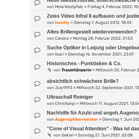
Neue Gleitsichtbrille, unterschiedliche 
von
Mola Westpfalz
»
Freitag 4. Februar 2022, 10
Zeiss Video Infral II aufbauen und justi
von
lscotty
»
Dienstag 7. August 2012, 18:33
Altes Brillengestell wiederverwenden?
von
Candra
»
Montag 28. Februar 2022, 21:53
Suche Optiker in Leipzig oder Umgebu
von
lisari
»
Dienstag 16. November 2021, 23:07
Historisches - Punktisken & Co.
von
Traumtänzerin
»
Mittwoch 25. Februar 2
absichtlich schwächere Brille?
von
July1993
»
Mittwoch 22. September 2021, 13
Ultraschall Reiniger
von
Christianpi
»
Mittwoch 11. August 2021, 13:5
Nachhilfe für Azubi und angeh.Augenop
von
Augenoptikermeister
»
Dienstag 1. Juni 20
"Cone of Visual Attention" - Was ist da
von
GeKarl
»
Sonntag 27. Juni 2021, 02:08