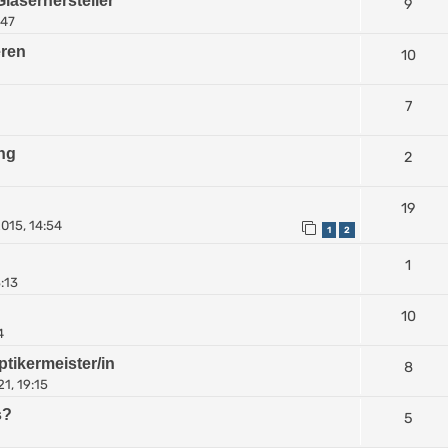
Gläserhersteller
9
:47
eren
10
7
ng
2
19
015, 14:54
1
2
1
:13
10
4
tikermeister/in
8
21, 19:15
s?
5