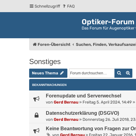
Schnellzugriff
FAQ
Optiker-Forum
Das Forum für Augenoptiker 
Foren-Übersicht
Suchen, Finden, Verkaufsanze
Sonstiges
Suche
Er
Neues Thema
BEKANNTMACHUNGEN
Forenupdate und Serverwechsel
von
Gerd Bernau
»
Freitag 5. April 2024, 14:49
» 
Datenschutzerklärung (DSGVO)
von
Gerd Bernau
»
Donnerstag 26. Juli 2018, 23
Keine Beantwortung von Fragen zur On
von
Gerd Bernau
»
Freitag 22. Januar 2016, 