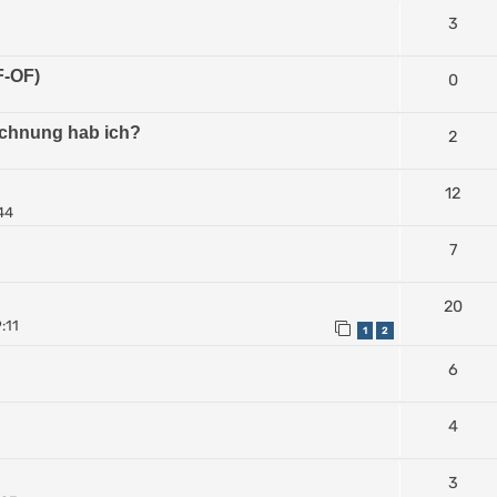
3
F-OF)
0
ichnung hab ich?
2
12
44
7
20
:11
1
2
6
4
3