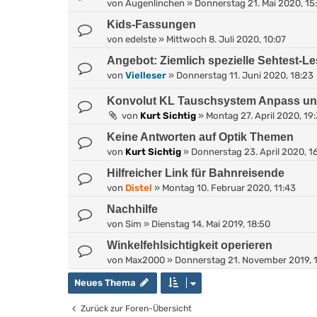
von
Augenlinchen
»
Donnerstag 21. Mai 2020, 15
Kids-Fassungen
von
edelste
»
Mittwoch 8. Juli 2020, 10:07
Angebot: Ziemlich spezielle Sehtest-Le
von
Vielleser
»
Donnerstag 11. Juni 2020, 18:23
Konvolut KL Tauschsystem Anpass un
von
Kurt Sichtig
»
Montag 27. April 2020, 19
Keine Antworten auf Optik Themen
von
Kurt Sichtig
»
Donnerstag 23. April 2020, 1
Hilfreicher Link für Bahnreisende
von
Distel
»
Montag 10. Februar 2020, 11:43
Nachhilfe
von
Sim
»
Dienstag 14. Mai 2019, 18:50
Winkelfehlsichtigkeit operieren
von
Max2000
»
Donnerstag 21. November 2019, 
Neues Thema
Zurück zur Foren-Übersicht