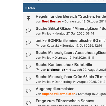
THEMEN
Regeln für den Bereich "Suchen, Find
von
Gerd Bernau
»
Donnerstag 13. Oktober 2011
Suche Silikat Gläser / Mineralgläser / 
von
Philips
»
Montag 27. Juli 2026, 09:44
antike BOHRbrille mineralische BG mit
von
Katarakt
»
Sonntag 19. Juli 2026, 12:14
Suche Mineralgläser / Ausschussgläse
von
Philips
»
Dienstag 12. Mai 2026, 13:11
Suche Kantenschutz Bohrbrille
von
Wickenblick
»
Mittwoch 20. August 2025
Suche Mineralgläser Grün 65 bis 75 m
von
Philips
»
Donnerstag 14. August 2025, 21:42
Augenoptikermeister
von
Augenoptikermeister
»
Samstag 16. August
Frage zum Führerschein Sehtest
von
NeinHierIstPatrick
»
Donnerstag 24. Juli 202