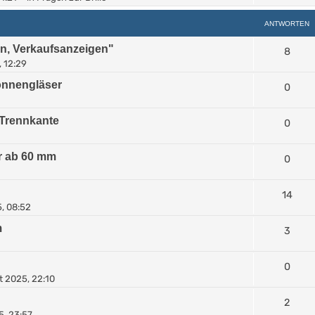
ANTWORTEN
en, Verkaufsanzeigen"
8
, 12:29
Sonnengläser
0
 Trennkante
0
r ab 60 mm
0
14
, 08:52
m
3
0
 2025, 22:10
2
5, 23:57