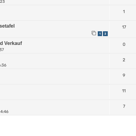
:23
1
setafel
17
1
2
d Verkauf
0
:37
2
6:36
9
11
7
14:46