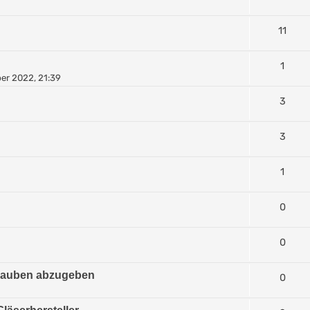
11
1
er 2022, 21:39
3
3
1
0
0
hrauben abzugeben
0