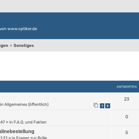
von www.optiker.de
igen
Sonstiges
weiterte Suche
ANTWORTEN
23
in
Allgemeines (öffentlich)
1
2
0
:47
» in
F.A.Q. und Fakten
linebestellung
5
11:21
» in
Fragen zur Brille