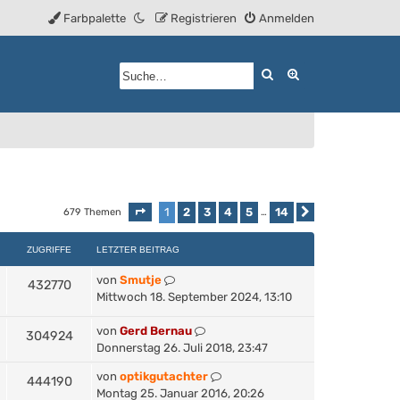
Farbpalette
Registrieren
Anmelden
Suche
Erweiterte Such
1
2
3
4
5
14
679 Themen
Seite
1
von
14
…
Nächste
ZUGRIFFE
LETZTER BEITRAG
von
Smutje
432770
Mittwoch 18. September 2024, 13:10
von
Gerd Bernau
304924
Donnerstag 26. Juli 2018, 23:47
von
optikgutachter
444190
Montag 25. Januar 2016, 20:26