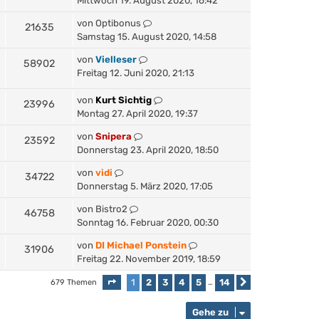
Mittwoch 19. August 2020, 16:42
von
Optibonus
21635
Samstag 15. August 2020, 14:58
von
Vielleser
58902
Freitag 12. Juni 2020, 21:13
von
Kurt Sichtig
23996
Montag 27. April 2020, 19:37
von
Snipera
23592
Donnerstag 23. April 2020, 18:50
von
vidi
34722
Donnerstag 5. März 2020, 17:05
von
Bistro2
46758
Sonntag 16. Februar 2020, 00:30
von
DI Michael Ponstein
31906
Freitag 22. November 2019, 18:59
1
2
3
4
5
14
679 Themen
Seite
1
von
14
…
Nächste
Gehe zu