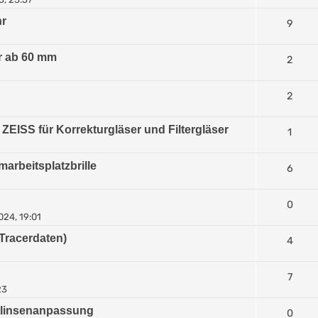
hr
9
r ab 60 mm
2
2
ZEISS für Korrekturgläser und Filtergläser
1
arbeitsplatzbrille
6
0
024, 19:01
Tracerdaten)
4
7
23
ktlinsenanpassung
0