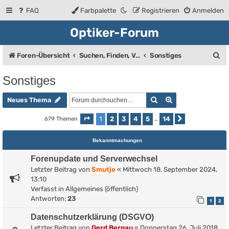
FAQ
Farbpalette
Registrieren
Anmelden
Optiker-Forum
S
Foren-Übersicht
Suchen, Finden, Verkaufsanzeigen
Sonstiges
u
Sonstiges
c
Suche
Erweiterte Such
h
Neues Thema
e
1
2
3
4
5
14
679 Themen
Seite
1
von
14
…
Nächste
Bekanntmachungen
Forenupdate und Serverwechsel
Letzter Beitrag von
Smutje
«
Mittwoch 18. September 2024,
13:10
Verfasst in
Allgemeines (öffentlich)
Antworten:
23
1
2
Datenschutzerklärung (DSGVO)
Letzter Beitrag von
Gerd Bernau
«
Donnerstag 26. Juli 2018,