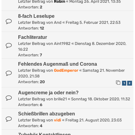
Letzter Beitrag von
Robin
«
Montag 26. April 2021, 13:35
Antworten:
2
8-fach Leselupe
Letzter Beitrag von
And
«
Freitag 5. Februar 2021, 22:53
Antworten:
12
Fachliteratur
Letzter Beitrag von
Aint1982
«
Dienstag 8. Dezember 2020,
16:22
Antworten:
7
Fehlendes Augenmaß und Corona
Letzter Beitrag von
GodEmperor
«
Samstag 21. November
2020, 21:38
Antworten:
20
1
2
Augencreme ja oder nein?
Letzter Beitrag von
brille21
«
Sonntag 18. Oktober 2020, 11:32
Antworten:
6
Schießbrillen abzugeben
Letzter Beitrag von
vidi
«
Freitag 21. August 2020, 23:03
Antworten:
4
Zubehör Kontaktlinsen