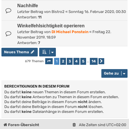
Nachhilfe
Letzter Beitrag von
Bistro2
«
Sonntag 16. Februar 2020, 00:30
Antworten:
11
Winkelfehlsichtigkeit operieren
Letzter Beitrag von
DI Michael Ponstein
«
Freitag 22.
November 2019, 18:59
Antworten:
7
Neues Thema
1
2
3
4
5
14
679 Themen
Seite
1
von
14
…
Nächste
Gehe zu
BERECHTIGUNGEN IN DIESEM FORUM
Du darfst
keine
neuen Themen in diesem Forum erstellen.
Du darfst
keine
Antworten zu Themen in diesem Forum erstellen.
Du darfst deine Beiträge in diesem Forum
nicht
ändern.
Du darfst deine Beiträge in diesem Forum
nicht
löschen.
Du darfst
keine
Dateianhänge in diesem Forum erstellen.
Foren-Übersicht
Alle Zeiten sind
UTC+02:00