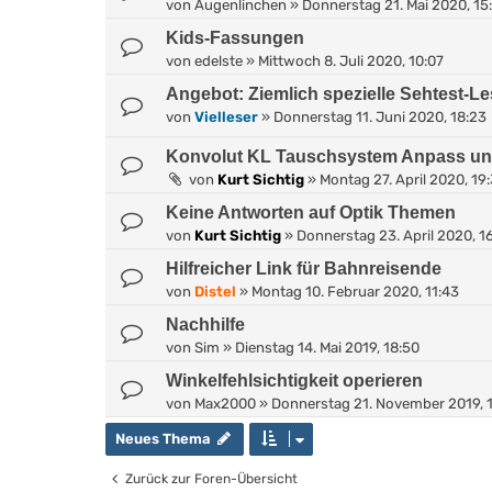
von
Augenlinchen
»
Donnerstag 21. Mai 2020, 15
Kids-Fassungen
von
edelste
»
Mittwoch 8. Juli 2020, 10:07
Angebot: Ziemlich spezielle Sehtest-Le
von
Vielleser
»
Donnerstag 11. Juni 2020, 18:23
Konvolut KL Tauschsystem Anpass un
von
Kurt Sichtig
»
Montag 27. April 2020, 19
Keine Antworten auf Optik Themen
von
Kurt Sichtig
»
Donnerstag 23. April 2020, 1
Hilfreicher Link für Bahnreisende
von
Distel
»
Montag 10. Februar 2020, 11:43
Nachhilfe
von
Sim
»
Dienstag 14. Mai 2019, 18:50
Winkelfehlsichtigkeit operieren
von
Max2000
»
Donnerstag 21. November 2019, 
Neues Thema
Zurück zur Foren-Übersicht