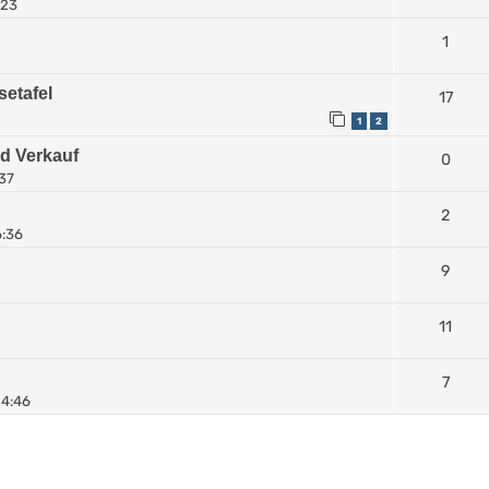
:23
1
setafel
17
1
2
d Verkauf
0
:37
2
6:36
9
11
7
14:46