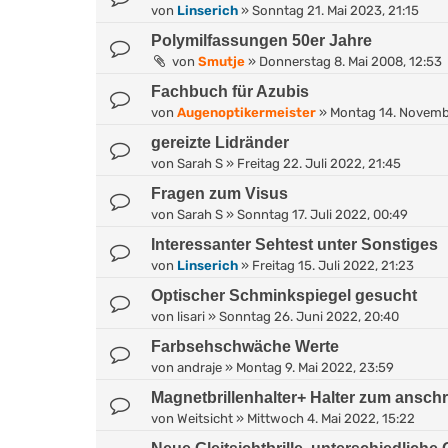
von
Linserich
»
Sonntag 21. Mai 2023, 21:15
Polymilfassungen 50er Jahre
von
Smutje
»
Donnerstag 8. Mai 2008, 12:53
Fachbuch für Azubis
von
Augenoptikermeister
»
Montag 14. Novemb
gereizte Lidränder
von
Sarah S
»
Freitag 22. Juli 2022, 21:45
Fragen zum Visus
von
Sarah S
»
Sonntag 17. Juli 2022, 00:49
Interessanter Sehtest unter Sonstiges
von
Linserich
»
Freitag 15. Juli 2022, 21:23
Optischer Schminkspiegel gesucht
von
lisari
»
Sonntag 26. Juni 2022, 20:40
Farbsehschwäche Werte
von
andraje
»
Montag 9. Mai 2022, 23:59
Magnetbrillenhalter+ Halter zum ansc
von
Weitsicht
»
Mittwoch 4. Mai 2022, 15:22