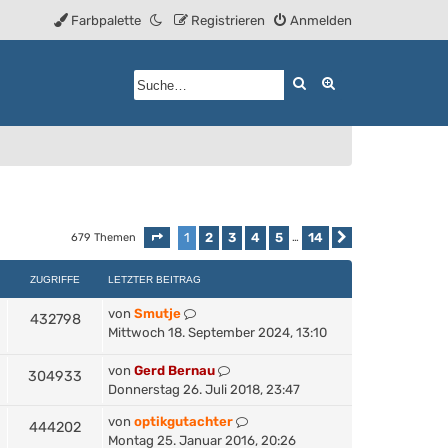
Farbpalette
Registrieren
Anmelden
Suche
Erweiterte Such
1
2
3
4
5
14
679 Themen
Seite
1
von
14
…
Nächste
ZUGRIFFE
LETZTER BEITRAG
von
Smutje
432798
Mittwoch 18. September 2024, 13:10
von
Gerd Bernau
304933
Donnerstag 26. Juli 2018, 23:47
von
optikgutachter
444202
Montag 25. Januar 2016, 20:26