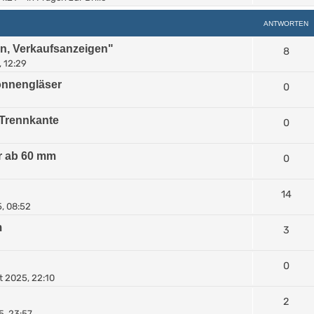
ANTWORTEN
en, Verkaufsanzeigen"
8
, 12:29
Sonnengläser
0
 Trennkante
0
r ab 60 mm
0
14
, 08:52
m
3
0
 2025, 22:10
2
5, 23:57