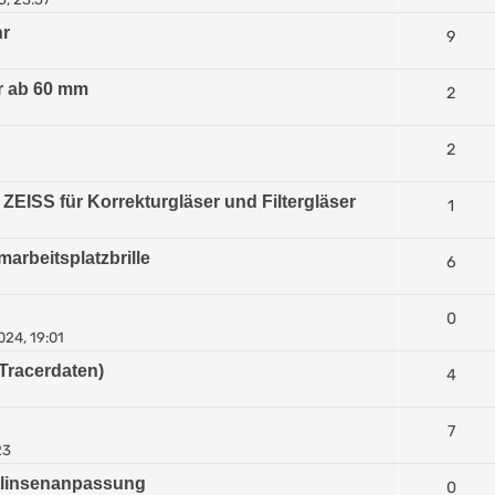
hr
9
r ab 60 mm
2
2
ZEISS für Korrekturgläser und Filtergläser
1
arbeitsplatzbrille
6
0
024, 19:01
Tracerdaten)
4
7
23
ktlinsenanpassung
0