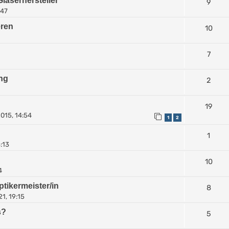
Gläserhersteller
9
:47
eren
10
7
ng
2
19
015, 14:54
1
2
1
:13
10
4
tikermeister/in
8
21, 19:15
s?
5