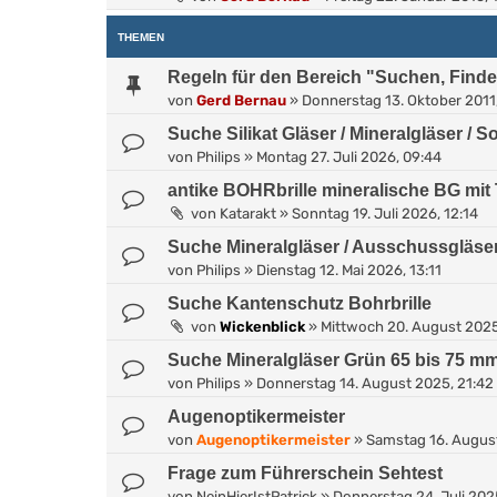
THEMEN
Regeln für den Bereich "Suchen, Find
von
Gerd Bernau
»
Donnerstag 13. Oktober 2011
Suche Silikat Gläser / Mineralgläser / 
von
Philips
»
Montag 27. Juli 2026, 09:44
antike BOHRbrille mineralische BG mit
von
Katarakt
»
Sonntag 19. Juli 2026, 12:14
Suche Mineralgläser / Ausschussgläse
von
Philips
»
Dienstag 12. Mai 2026, 13:11
Suche Kantenschutz Bohrbrille
von
Wickenblick
»
Mittwoch 20. August 2025
Suche Mineralgläser Grün 65 bis 75 m
von
Philips
»
Donnerstag 14. August 2025, 21:42
Augenoptikermeister
von
Augenoptikermeister
»
Samstag 16. August
Frage zum Führerschein Sehtest
von
NeinHierIstPatrick
»
Donnerstag 24. Juli 202