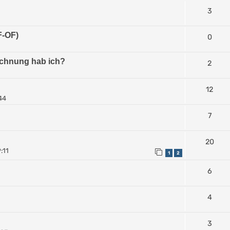
3
F-OF)
0
ichnung hab ich?
2
12
44
7
20
:11
1
2
6
4
3