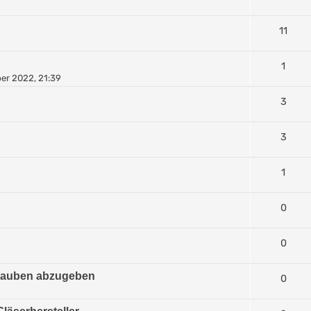
11
1
er 2022, 21:39
3
3
1
0
0
hrauben abzugeben
0