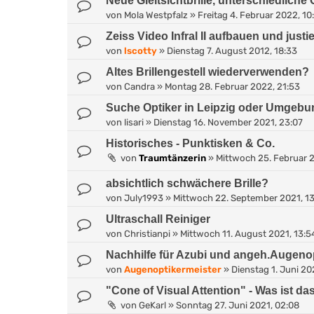
Neue Gleitsichtbrille, unterschiedliche 
von
Mola Westpfalz
»
Freitag 4. Februar 2022, 10
Zeiss Video Infral II aufbauen und justi
von
lscotty
»
Dienstag 7. August 2012, 18:33
Altes Brillengestell wiederverwenden?
von
Candra
»
Montag 28. Februar 2022, 21:53
Suche Optiker in Leipzig oder Umgebu
von
lisari
»
Dienstag 16. November 2021, 23:07
Historisches - Punktisken & Co.
von
Traumtänzerin
»
Mittwoch 25. Februar 2
absichtlich schwächere Brille?
von
July1993
»
Mittwoch 22. September 2021, 13
Ultraschall Reiniger
von
Christianpi
»
Mittwoch 11. August 2021, 13:5
Nachhilfe für Azubi und angeh.Augenop
von
Augenoptikermeister
»
Dienstag 1. Juni 20
"Cone of Visual Attention" - Was ist da
von
GeKarl
»
Sonntag 27. Juni 2021, 02:08