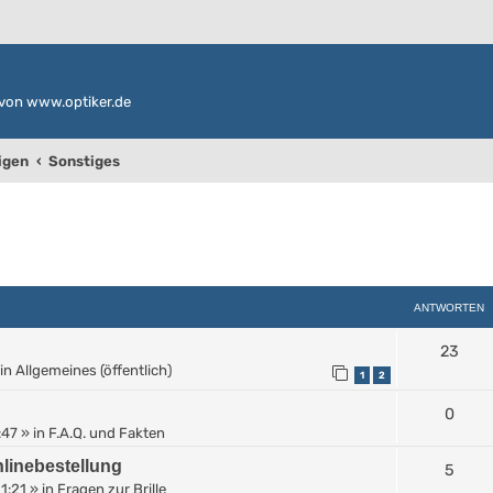
von www.optiker.de
igen
Sonstiges
weiterte Suche
ANTWORTEN
23
in
Allgemeines (öffentlich)
1
2
0
:47
» in
F.A.Q. und Fakten
linebestellung
5
11:21
» in
Fragen zur Brille