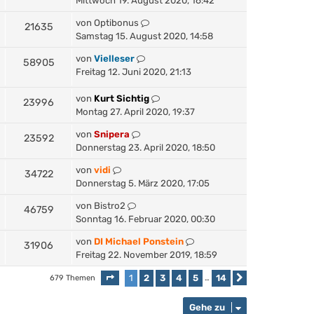
Mittwoch 19. August 2020, 16:42
von
Optibonus
21635
Samstag 15. August 2020, 14:58
von
Vielleser
58905
Freitag 12. Juni 2020, 21:13
von
Kurt Sichtig
23996
Montag 27. April 2020, 19:37
von
Snipera
23592
Donnerstag 23. April 2020, 18:50
von
vidi
34722
Donnerstag 5. März 2020, 17:05
von
Bistro2
46759
Sonntag 16. Februar 2020, 00:30
von
DI Michael Ponstein
31906
Freitag 22. November 2019, 18:59
1
2
3
4
5
14
679 Themen
Seite
1
von
14
…
Nächste
Gehe zu