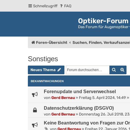
Schnellzugriff
FAQ
Optiker-Forum
Das Forum für Augenoptiker 
Foren-Übersicht
Suchen, Finden, Verkaufsanze
Sonstiges
Suche
Er
Neues Thema
BEKANNTMACHUNGEN
Forenupdate und Serverwechsel
von
Gerd Bernau
»
Freitag 5. April 2024, 14:49
» 
Datenschutzerklärung (DSGVO)
von
Gerd Bernau
»
Donnerstag 26. Juli 2018, 23
Keine Beantwortung von Fragen zur On
von
Gerd Bernau
»
Freitag 22. Januar 2016, 