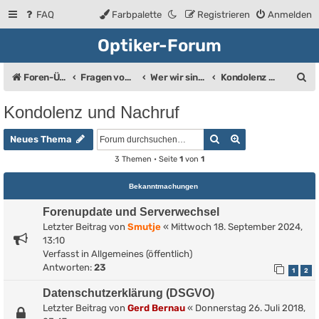
FAQ
Farbpalette
Registrieren
Anmelden
Optiker-Forum
S
Foren-Übersicht
Fragen vom Brillenträger an den Augenoptiker
Wer wir sind ...
Kondolenz und Nachruf
u
Kondolenz und Nachruf
c
Suche
Erweiterte Such
h
Neues Thema
e
3 Themen • Seite
1
von
1
Bekanntmachungen
Forenupdate und Serverwechsel
Letzter Beitrag von
Smutje
«
Mittwoch 18. September 2024,
13:10
Verfasst in
Allgemeines (öffentlich)
Antworten:
23
1
2
Datenschutzerklärung (DSGVO)
Letzter Beitrag von
Gerd Bernau
«
Donnerstag 26. Juli 2018,