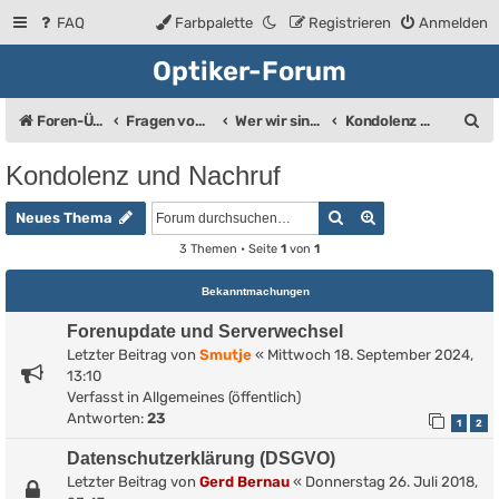
FAQ
Farbpalette
Registrieren
Anmelden
Optiker-Forum
S
Foren-Übersicht
Fragen vom Brillenträger an den Augenoptiker
Wer wir sind ...
Kondolenz und Nachruf
u
Kondolenz und Nachruf
c
Suche
Erweiterte Such
h
Neues Thema
e
3 Themen • Seite
1
von
1
Bekanntmachungen
Forenupdate und Serverwechsel
Letzter Beitrag von
Smutje
«
Mittwoch 18. September 2024,
13:10
Verfasst in
Allgemeines (öffentlich)
Antworten:
23
1
2
Datenschutzerklärung (DSGVO)
Letzter Beitrag von
Gerd Bernau
«
Donnerstag 26. Juli 2018,