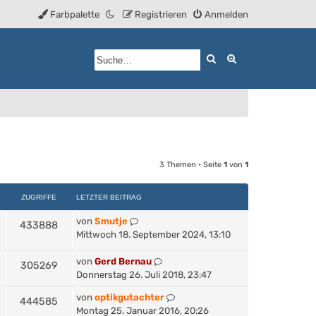
Farbpalette
Registrieren
Anmelden
Suche
Erweiterte Such
3 Themen • Seite
1
von
1
ZUGRIFFE
LETZTER BEITRAG
von
Smutje
433888
Mittwoch 18. September 2024, 13:10
von
Gerd Bernau
305269
Donnerstag 26. Juli 2018, 23:47
von
optikgutachter
444585
Montag 25. Januar 2016, 20:26