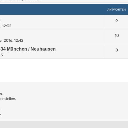
ANTWORTEN
s
9
, 12:32
10
r 2016, 12:42
0634 München / Neuhausen
0
15
n.
rstellen.
.
.