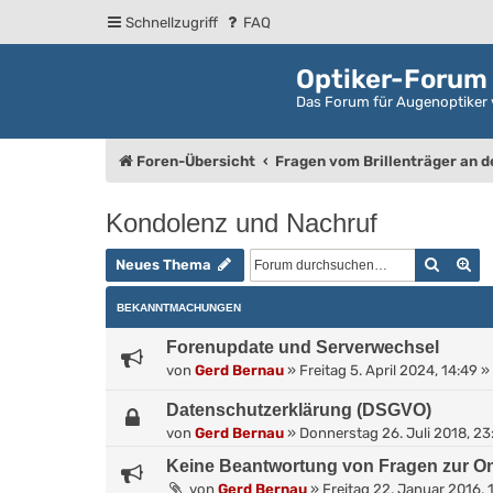
Schnellzugriff
FAQ
Optiker-Forum
Das Forum für Augenoptiker 
Foren-Übersicht
Fragen vom Brillenträger an 
Kondolenz und Nachruf
Suche
Er
Neues Thema
BEKANNTMACHUNGEN
Forenupdate und Serverwechsel
von
Gerd Bernau
»
Freitag 5. April 2024, 14:49
» 
Datenschutzerklärung (DSGVO)
von
Gerd Bernau
»
Donnerstag 26. Juli 2018, 23
Keine Beantwortung von Fragen zur On
von
Gerd Bernau
»
Freitag 22. Januar 2016, 