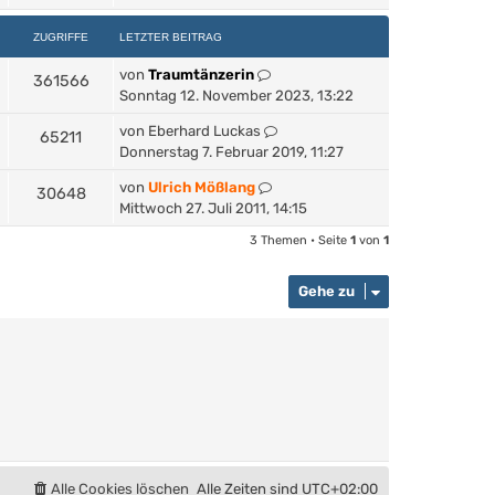
ZUGRIFFE
LETZTER BEITRAG
von
Traumtänzerin
361566
Sonntag 12. November 2023, 13:22
von
Eberhard Luckas
65211
Donnerstag 7. Februar 2019, 11:27
von
Ulrich Mößlang
30648
Mittwoch 27. Juli 2011, 14:15
3 Themen • Seite
1
von
1
Gehe zu
Alle Cookies löschen
Alle Zeiten sind
UTC+02:00