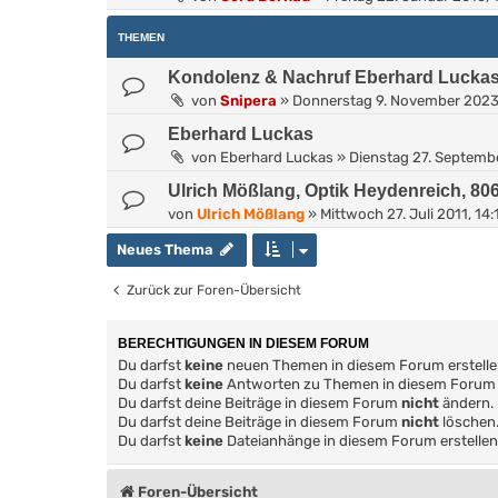
THEMEN
Kondolenz & Nachruf Eberhard Lucka
von
Snipera
»
Donnerstag 9. November 2023
Eberhard Luckas
von
Eberhard Luckas
»
Dienstag 27. Septembe
Ulrich Mößlang, Optik Heydenreich, 8
von
Ulrich Mößlang
»
Mittwoch 27. Juli 2011, 14:
Neues Thema
Zurück zur Foren-Übersicht
BERECHTIGUNGEN IN DIESEM FORUM
Du darfst
keine
neuen Themen in diesem Forum erstelle
Du darfst
keine
Antworten zu Themen in diesem Forum e
Du darfst deine Beiträge in diesem Forum
nicht
ändern.
Du darfst deine Beiträge in diesem Forum
nicht
löschen
Du darfst
keine
Dateianhänge in diesem Forum erstellen
Foren-Übersicht