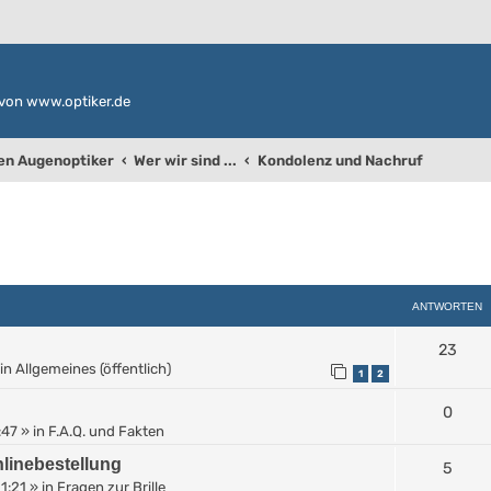
von www.optiker.de
den Augenoptiker
Wer wir sind ...
Kondolenz und Nachruf
weiterte Suche
ANTWORTEN
23
in
Allgemeines (öffentlich)
1
2
0
:47
» in
F.A.Q. und Fakten
linebestellung
5
11:21
» in
Fragen zur Brille