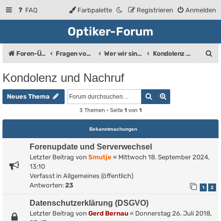
FAQ
Farbpalette
Registrieren
Anmelden
Optiker-Forum
S
Foren-Übersicht
Fragen vom Brillenträger an den Augenoptiker
Wer wir sind ...
Kondolenz und Nachruf
u
Kondolenz und Nachruf
c
Suche
Erweiterte Such
h
Neues Thema
e
3 Themen • Seite
1
von
1
Bekanntmachungen
Forenupdate und Serverwechsel
Letzter Beitrag von
Smutje
«
Mittwoch 18. September 2024,
13:10
Verfasst in
Allgemeines (öffentlich)
Antworten:
23
1
2
Datenschutzerklärung (DSGVO)
Letzter Beitrag von
Gerd Bernau
«
Donnerstag 26. Juli 2018,