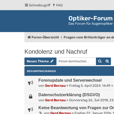
Schnellzugriff
FAQ
Optiker-Forum
Das Forum für Augenoptiker 
Foren-Übersicht
Fragen vom Brillenträger an 
Kondolenz und Nachruf
Suche
Er
Neues Thema
BEKANNTMACHUNGEN
Forenupdate und Serverwechsel
von
Gerd Bernau
»
Freitag 5. April 2024, 14:49
» 
Datenschutzerklärung (DSGVO)
von
Gerd Bernau
»
Donnerstag 26. Juli 2018, 23
Keine Beantwortung von Fragen zur On
von
Gerd Bernau
»
Freitag 22. Januar 2016, 