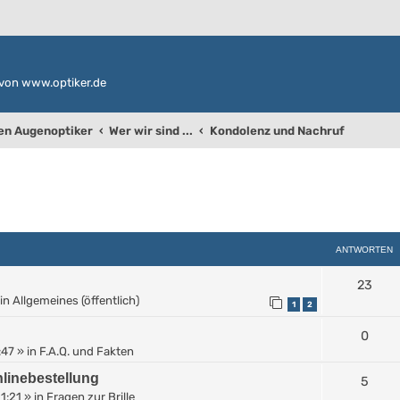
von www.optiker.de
den Augenoptiker
Wer wir sind ...
Kondolenz und Nachruf
weiterte Suche
ANTWORTEN
23
in
Allgemeines (öffentlich)
1
2
0
:47
» in
F.A.Q. und Fakten
linebestellung
5
11:21
» in
Fragen zur Brille