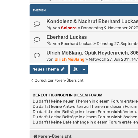
THEMEN
Kondolenz & Nachruf Eberhard Lucka
von
Snipera
»
Donnerstag 9. November 2023
Eberhard Luckas
von
Eberhard Luckas
»
Dienstag 27. Septembe
Ulrich Mößlang, Optik Heydenreich, 8
von
Ulrich Mößlang
»
Mittwoch 27. Juli 2011, 14:
Neues Thema
Zurück zur Foren-Übersicht
BERECHTIGUNGEN IN DIESEM FORUM
Du darfst
keine
neuen Themen in diesem Forum erstelle
Du darfst
keine
Antworten zu Themen in diesem Forum e
Du darfst deine Beiträge in diesem Forum
nicht
ändern.
Du darfst deine Beiträge in diesem Forum
nicht
löschen
Du darfst
keine
Dateianhänge in diesem Forum erstellen
Foren-Übersicht