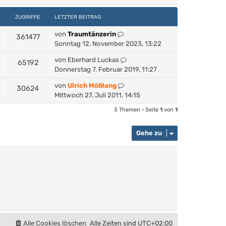
ZUGRIFFE
LETZTER BEITRAG
von
Traumtänzerin
361477
Sonntag 12. November 2023, 13:22
von
Eberhard Luckas
65192
Donnerstag 7. Februar 2019, 11:27
von
Ulrich Mößlang
30624
Mittwoch 27. Juli 2011, 14:15
3 Themen • Seite
1
von
1
Gehe zu
Alle Cookies löschen
Alle Zeiten sind
UTC+02:00