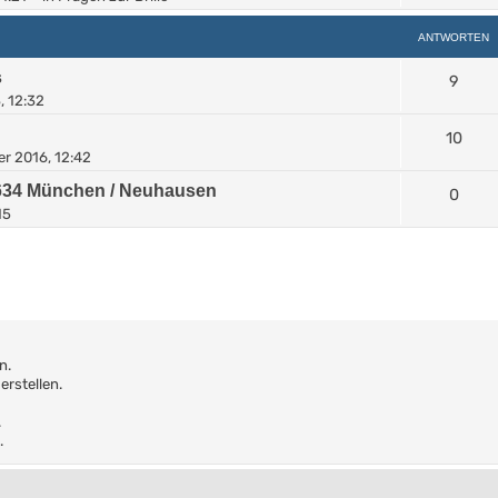
ANTWORTEN
s
9
, 12:32
10
r 2016, 12:42
0634 München / Neuhausen
0
15
n.
rstellen.
.
.