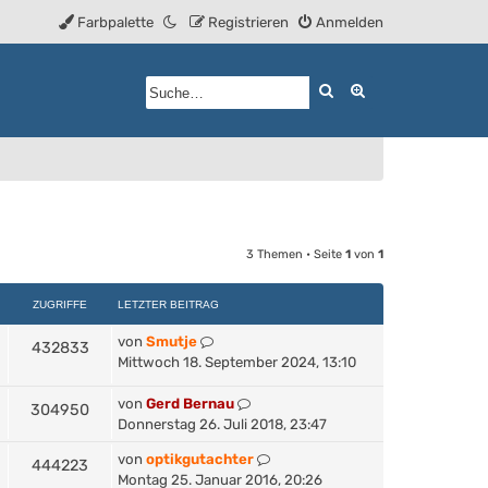
Farbpalette
Registrieren
Anmelden
Suche
Erweiterte Such
3 Themen • Seite
1
von
1
ZUGRIFFE
LETZTER BEITRAG
von
Smutje
432833
Mittwoch 18. September 2024, 13:10
von
Gerd Bernau
304950
Donnerstag 26. Juli 2018, 23:47
von
optikgutachter
444223
Montag 25. Januar 2016, 20:26