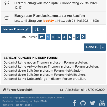
Letzter Beitrag von
Rose Optik
«
Donnerstag 27. Mai 2021,
12:17
Easyscan Funduskamera zu verkaufen
Letzter Beitrag von
lscotty
«
Mittwoch 26. Mai 2021, 16:36
Neues Thema
1
2
3
4
5
7
309 Themen
Seite
1
von
7
…
Nächste
Gehe zu
BERECHTIGUNGEN IN DIESEM FORUM
Du darfst
keine
neuen Themen in diesem Forum erstellen.
Du darfst
keine
Antworten zu Themen in diesem Forum erstellen.
Du darfst deine Beiträge in diesem Forum
nicht
ändern.
Du darfst deine Beiträge in diesem Forum
nicht
löschen.
Du darfst
keine
Dateianhänge in diesem Forum erstellen.
Foren-Übersicht
Alle Zeiten sind
UTC+02:00
Powered by
phpBB
® Forum Software © phpBB Limited
Deutsche Übersetzung durch
phpBB.de
damaïo ©
Mazeltof
|
cabot