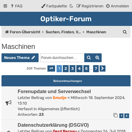
FAQ
Farbpalette
Registrieren
Anmelden
Optiker-Forum
S
Foren-Übersicht
Suchen, Finden, Verkaufsanzeigen
Maschinen
u
Maschinen
c
Suche
Erweiterte Such
h
Neues Thema
e
1
2
3
4
5
7
309 Themen
Seite
1
von
7
…
Nächste
Bekanntmachungen
Forenupdate und Serverwechsel
Letzter Beitrag von
Smutje
«
Mittwoch 18. September 2024,
13:10
Verfasst in
Allgemeines (öffentlich)
Antworten:
23
1
2
Datenschutzerklärung (DSGVO)
Letzter Beitrag von
Gerd Bernau
«
Donnerstag 26. Juli 2018,