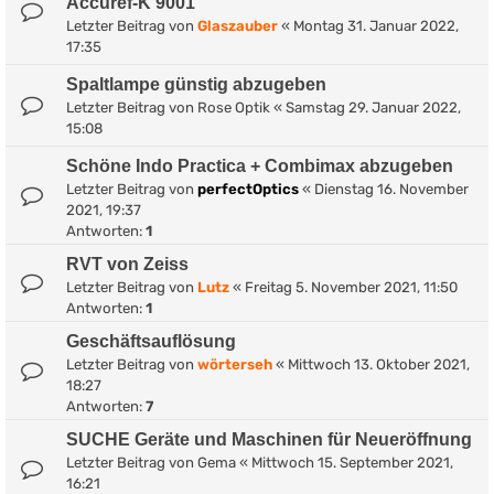
Accuref-K 9001
Letzter Beitrag von
Glaszauber
«
Montag 31. Januar 2022,
17:35
Spaltlampe günstig abzugeben
Letzter Beitrag von
Rose Optik
«
Samstag 29. Januar 2022,
15:08
Schöne Indo Practica + Combimax abzugeben
Letzter Beitrag von
perfectOptics
«
Dienstag 16. November
2021, 19:37
Antworten:
1
RVT von Zeiss
Letzter Beitrag von
Lutz
«
Freitag 5. November 2021, 11:50
Antworten:
1
Geschäftsauflösung
Letzter Beitrag von
wörterseh
«
Mittwoch 13. Oktober 2021,
18:27
Antworten:
7
SUCHE Geräte und Maschinen für Neueröffnung
Letzter Beitrag von
Gema
«
Mittwoch 15. September 2021,
16:21