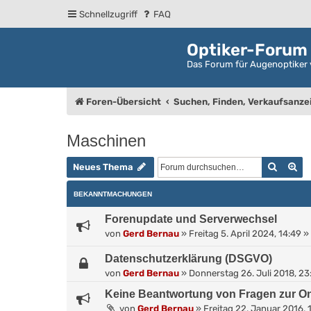
Schnellzugriff
FAQ
Optiker-Forum
Das Forum für Augenoptiker 
Foren-Übersicht
Suchen, Finden, Verkaufsanze
Maschinen
Suche
Er
Neues Thema
BEKANNTMACHUNGEN
Forenupdate und Serverwechsel
von
Gerd Bernau
»
Freitag 5. April 2024, 14:49
» 
Datenschutzerklärung (DSGVO)
von
Gerd Bernau
»
Donnerstag 26. Juli 2018, 23
Keine Beantwortung von Fragen zur On
von
Gerd Bernau
»
Freitag 22. Januar 2016, 