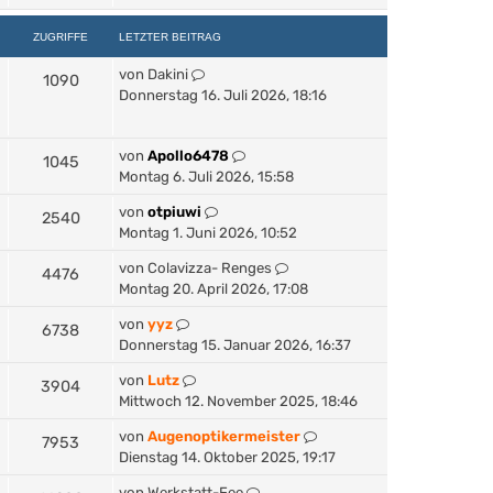
ZUGRIFFE
LETZTER BEITRAG
von
Dakini
1090
Donnerstag 16. Juli 2026, 18:16
von
Apollo6478
1045
Montag 6. Juli 2026, 15:58
von
otpiuwi
2540
Montag 1. Juni 2026, 10:52
von
Colavizza- Renges
4476
Montag 20. April 2026, 17:08
von
yyz
6738
Donnerstag 15. Januar 2026, 16:37
von
Lutz
3904
Mittwoch 12. November 2025, 18:46
von
Augenoptikermeister
7953
Dienstag 14. Oktober 2025, 19:17
von
Werkstatt-Fee