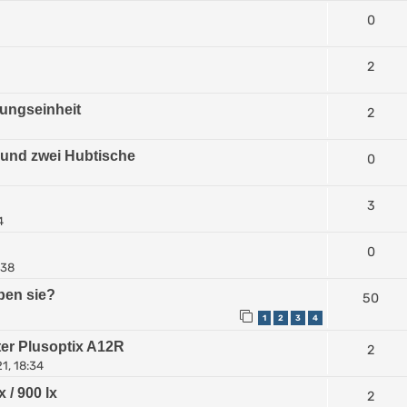
0
2
ungseinheit
2
 und zwei Hubtische
0
3
4
0
:38
ben sie?
50
1
2
3
4
ter Plusoptix A12R
2
1, 18:34
 / 900 lx
2