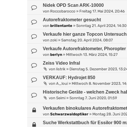
Nidek OPD Scan ARK-10000
von
Roccobarocco
»
Freitag 17. Mai 2024, 20:46
Autorefraktometer gesucht
von
brillentante
»
Sonntag 21. April 2024, 14:30
Verkaufe hier ganze Topcon Untersuch
von
zoki
»
Samstag 20. April 2024, 08:07
Verkaufe Autorefraktometer, Phoropter
von
berlyn
»
Mittwoch 13. März 2024, 15:27
Zeiss Video Infral
von
listrik
»
Dienstag 5. Dezember 2023, 13:2
VERKAUF: Hydrojet 850
von
A_loui
»
Mittwoch 8. November 2023, 14
Historische Geräte - welchen Zweck ha
von
Seimi
»
Sonntag 7. Juni 2020, 01:59
Verkaufen binokulares Autorefraktome
von
Schwarzwaldoptiker
»
Montag 28. Juni 202
Suche Werkstattbuch für Essilor 900 mx