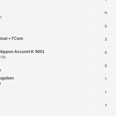
11
1
0
inal + I'Com
3
Nippon Accuref-K 9001
0
7:35
0
8
zugeben
1
3
1
7