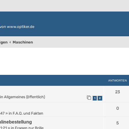
von www.optiker.de
igen
Maschinen
weiterte Suche
ANTWORTEN
23
in
Allgemeines (öffentlich)
1
2
0
:47
» in
F.A.Q. und Fakten
linebestellung
5
11:21
» in
Fragen zur Brille