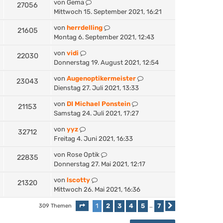
von
Gema
27056
Mittwoch 15. September 2021, 16:21
von
herrdelling
21605
Montag 6. September 2021, 12:43
von
vidi
22030
Donnerstag 19. August 2021, 12:54
von
Augenoptikermeister
23043
Dienstag 27. Juli 2021, 13:33
von
DI Michael Ponstein
21153
Samstag 24. Juli 2021, 17:27
von
yyz
32712
Freitag 4. Juni 2021, 16:33
von
Rose Optik
22835
Donnerstag 27. Mai 2021, 12:17
von
lscotty
21320
Mittwoch 26. Mai 2021, 16:36
1
2
3
4
5
7
309 Themen
Seite
1
von
7
…
Nächste