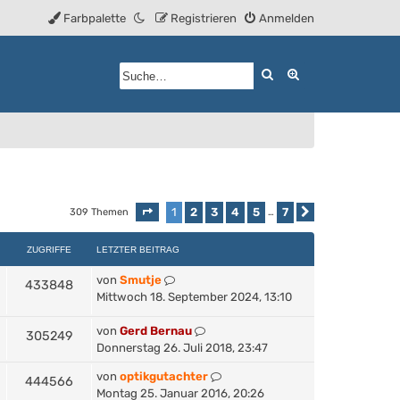
Farbpalette
Registrieren
Anmelden
Suche
Erweiterte Such
1
2
3
4
5
7
309 Themen
Seite
1
von
7
…
Nächste
ZUGRIFFE
LETZTER BEITRAG
von
Smutje
433848
Mittwoch 18. September 2024, 13:10
von
Gerd Bernau
305249
Donnerstag 26. Juli 2018, 23:47
von
optikgutachter
444566
Montag 25. Januar 2016, 20:26