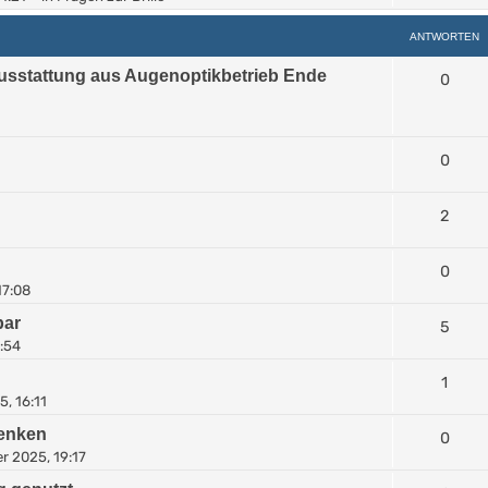
ANTWORTEN
usstattung aus Augenoptikbetrieb Ende
0
0
2
0
17:08
bar
5
:54
1
, 16:11
henken
0
r 2025, 19:17