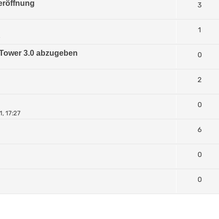
eröffnung
3
1
9
 Tower 3.0 abzugeben
0
2
0
, 17:27
6
0
0