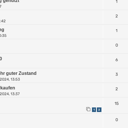
g genutzt
1
7
2
7:42
ng
1
0:35
0
0
6
hr guter Zustand
3
 2024, 13:53
rkaufen
2
2024, 13:37
15
1
2
0