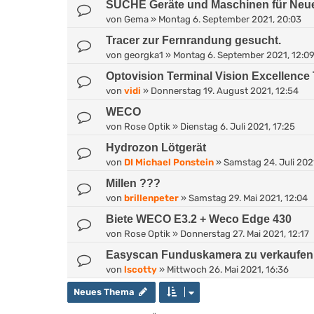
SUCHE Geräte und Maschinen für Neu
von
Gema
»
Montag 6. September 2021, 20:03
Tracer zur Fernrandung gesucht.
von
georgka1
»
Montag 6. September 2021, 12:0
Optovision Terminal Vision Excellence
von
vidi
»
Donnerstag 19. August 2021, 12:54
WECO
von
Rose Optik
»
Dienstag 6. Juli 2021, 17:25
Hydrozon Lötgerät
von
DI Michael Ponstein
»
Samstag 24. Juli 2021
Millen ???
von
brillenpeter
»
Samstag 29. Mai 2021, 12:04
Biete WECO E3.2 + Weco Edge 430
von
Rose Optik
»
Donnerstag 27. Mai 2021, 12:17
Easyscan Funduskamera zu verkaufen
von
lscotty
»
Mittwoch 26. Mai 2021, 16:36
Neues Thema