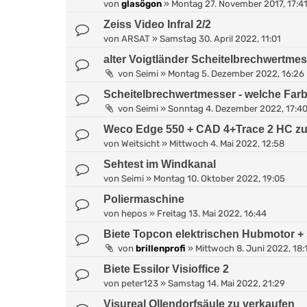
von
glasögon
»
Montag 27. November 2017, 17:4
Zeiss Video Infral 2/2
von
ARSAT
»
Samstag 30. April 2022, 11:01
alter Voigtländer Scheitelbrechwertmes
von
Seimi
»
Montag 5. Dezember 2022, 16:26
Scheitelbrechwertmesser - welche Far
von
Seimi
»
Sonntag 4. Dezember 2022, 17:4
Weco Edge 550 + CAD 4+Trace 2 HC zu
von
Weitsicht
»
Mittwoch 4. Mai 2022, 12:58
Sehtest im Windkanal
von
Seimi
»
Montag 10. Oktober 2022, 19:05
Poliermaschine
von
hepos
»
Freitag 13. Mai 2022, 16:44
Biete Topcon elektrischen Hubmotor + 
von
brillenprofi
»
Mittwoch 8. Juni 2022, 18:
Biete Essilor Visioffice 2
von
peter123
»
Samstag 14. Mai 2022, 21:29
Visureal Ollendorfsäule zu verkaufen