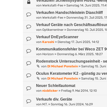
Verkaufen Schleifsysytem Huvitz -weni
von
Werkstatt-Fee
»
Samstag 14. Juni 2025, 11:4
Verkaufen Handschleistein Diaschliff
von
Werkstatt-Fee
»
Donnerstag 31. Juli 2025, 1
Verkauf Geräte nach Geschäftsauflösu
von
Optikerrentner
»
Donnerstag 10. Juli 2025, 1
Verkauf DnEyeScanner
von
Karoshi
»
Dienstag 17. Juni 2025, 14:12
Kommunikationsfehler bei Weco ZET 9
von
Horizon
»
Donnerstag 6. März 2025, 18:27
Rodenstock Untersuchungseinheit - se
von
DI Michael Ponstein
»
Samstag 15. Juni
Oculus Keratometer K2 - günstig zu ve
von
DI Michael Ponstein
»
Samstag 15. Juni 
Neuer Schleifautomat
von
nixblicker
»
Freitag 9. Mai 2014, 12:10
Verkaufe div. Geräte
von
M.T.
»
Sonntag 16. Juni 2024, 16:29