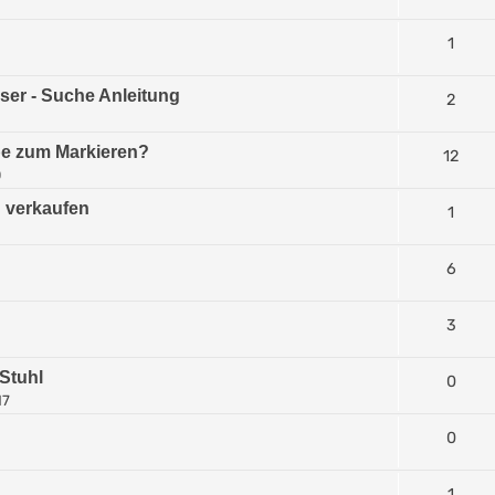
1
1
ser - Suche Anleitung
2
be zum Markieren?
12
0
 verkaufen
1
6
3
Stuhl
0
17
0
1