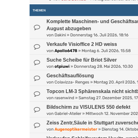
THEMEN
Komplette Maschinen- und Geschäftsa
August abzugeben
von
Dakini
»
Donnerstag 16. Juli 2026, 18:16
Verkaufe Visioffice 2 HD weiss
von
Apollo6478
»
Montag 6. Juli 2026, 15:58
Suche Scheibe für Briot Silver
von
otpiuwi
»
Donnerstag 28. Mai 2026, 10:30
Geschäftsauflösung
von
Colavizza- Renges
»
Montag 20. April 2026, 
Topcon LM-3 Sphärenskala nicht sicht
von
rasenwind
»
Samstag 27. Dezember 2025, 17
Bildschirm zu VISULENS 550 defekt
von
Gabriel-Atelier
»
Mittwoch 12. November 2025
Zeiss Zentr,Säule in Stuttgart zuversc
von
Augenoptikermeister
»
Dienstag 14. Oktobe