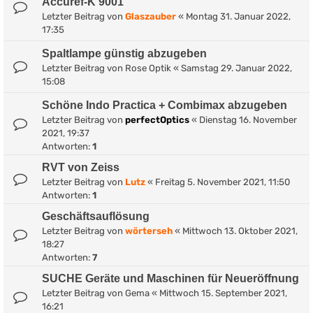
Accuref-K 9001
Letzter Beitrag von
Glaszauber
«
Montag 31. Januar 2022,
17:35
Spaltlampe günstig abzugeben
Letzter Beitrag von
Rose Optik
«
Samstag 29. Januar 2022,
15:08
Schöne Indo Practica + Combimax abzugeben
Letzter Beitrag von
perfectOptics
«
Dienstag 16. November
2021, 19:37
Antworten:
1
RVT von Zeiss
Letzter Beitrag von
Lutz
«
Freitag 5. November 2021, 11:50
Antworten:
1
Geschäftsauflösung
Letzter Beitrag von
wörterseh
«
Mittwoch 13. Oktober 2021,
18:27
Antworten:
7
SUCHE Geräte und Maschinen für Neueröffnung
Letzter Beitrag von
Gema
«
Mittwoch 15. September 2021,
16:21