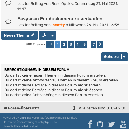
Letzter Beitrag von
Rose Optik
«
Donnerstag 27. Mai 2021,
12:17
Easyscan Funduskamera zu verkaufen
Letzter Beitrag von
lscotty
«
Mittwoch 26. Mai 2021, 16:36
Neues Thema
1
2
3
4
5
7
309 Themen
Seite
1
von
7
…
Nächste
Gehe zu
BERECHTIGUNGEN IN DIESEM FORUM
Du darfst
keine
neuen Themen in diesem Forum erstellen.
Du darfst
keine
Antworten zu Themen in diesem Forum erstellen.
Du darfst deine Beiträge in diesem Forum
nicht
ändern.
Du darfst deine Beiträge in diesem Forum
nicht
löschen.
Du darfst
keine
Dateianhänge in diesem Forum erstellen.
Foren-Übersicht
Alle Zeiten sind
UTC+02:00
Powered by
phpBB
® Forum Software © phpBB Limited
Deutsche Übersetzung durch
phpBB.de
damaïo ©
Mazeltof
|
cabot