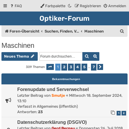
FAQ
Farbpalette
Registrieren
Anmelden
Optiker-Forum
S
Foren-Übersicht
Suchen, Finden, Verkaufsanzeigen
Maschinen
u
Maschinen
c
Suche
Erweiterte Such
h
Neues Thema
e
1
2
3
4
5
7
309 Themen
Seite
1
von
7
…
Nächste
Bekanntmachungen
Forenupdate und Serverwechsel
Letzter Beitrag von
Smutje
«
Mittwoch 18. September 2024,
13:10
Verfasst in
Allgemeines (öffentlich)
Antworten:
23
1
2
Datenschutzerklärung (DSGVO)
Letzter Beitrag von
Gerd Bernau
«
Donnerstag 26. Juli 2018,