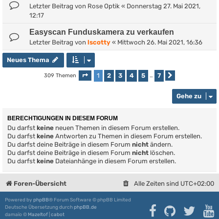
Letzter Beitrag von
Rose Optik
«
Donnerstag 27. Mai 2021,
12:17
Easyscan Funduskamera zu verkaufen
Letzter Beitrag von
lscotty
«
Mittwoch 26. Mai 2021, 16:36
Neues Thema
1
2
3
4
5
7
309 Themen
Seite
1
von
7
…
Nächste
Gehe zu
BERECHTIGUNGEN IN DIESEM FORUM
Du darfst
keine
neuen Themen in diesem Forum erstellen.
Du darfst
keine
Antworten zu Themen in diesem Forum erstellen.
Du darfst deine Beiträge in diesem Forum
nicht
ändern.
Du darfst deine Beiträge in diesem Forum
nicht
löschen.
Du darfst
keine
Dateianhänge in diesem Forum erstellen.
Foren-Übersicht
Alle Zeiten sind
UTC+02:00
Powered by
phpBB
® Forum Software © phpBB Limited
Deutsche Übersetzung durch
phpBB.de
damaïo ©
Mazeltof
|
cabot