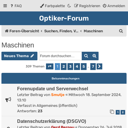
FAQ
Farbpalette
Registrieren
Anmelden
Optiker-Forum
S
Foren-Übersicht
Suchen, Finden, Verkaufsanzeigen
Maschinen
u
Maschinen
c
Suche
Erweiterte Such
h
Neues Thema
e
1
2
3
4
5
7
309 Themen
Seite
1
von
7
…
Nächste
Bekanntmachungen
Forenupdate und Serverwechsel
Letzter Beitrag von
Smutje
«
Mittwoch 18. September 2024,
13:10
Verfasst in
Allgemeines (öffentlich)
Antworten:
23
1
2
Datenschutzerklärung (DSGVO)
Letzter Beitrag von
Gerd Bernau
«
Donnerstag 26. Juli 2018,