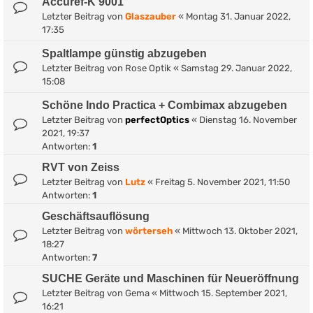
Accuref-K 9001
Letzter Beitrag von
Glaszauber
«
Montag 31. Januar 2022,
17:35
Spaltlampe günstig abzugeben
Letzter Beitrag von
Rose Optik
«
Samstag 29. Januar 2022,
15:08
Schöne Indo Practica + Combimax abzugeben
Letzter Beitrag von
perfectOptics
«
Dienstag 16. November
2021, 19:37
Antworten:
1
RVT von Zeiss
Letzter Beitrag von
Lutz
«
Freitag 5. November 2021, 11:50
Antworten:
1
Geschäftsauflösung
Letzter Beitrag von
wörterseh
«
Mittwoch 13. Oktober 2021,
18:27
Antworten:
7
SUCHE Geräte und Maschinen für Neueröffnung
Letzter Beitrag von
Gema
«
Mittwoch 15. September 2021,
16:21