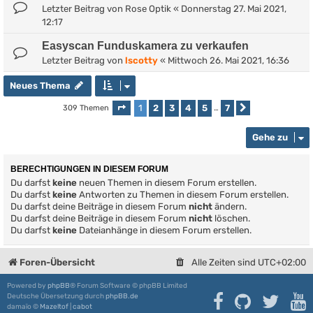
Letzter Beitrag von
Rose Optik
«
Donnerstag 27. Mai 2021,
12:17
Easyscan Funduskamera zu verkaufen
Letzter Beitrag von
lscotty
«
Mittwoch 26. Mai 2021, 16:36
Neues Thema
1
2
3
4
5
7
309 Themen
Seite
1
von
7
…
Nächste
Gehe zu
BERECHTIGUNGEN IN DIESEM FORUM
Du darfst
keine
neuen Themen in diesem Forum erstellen.
Du darfst
keine
Antworten zu Themen in diesem Forum erstellen.
Du darfst deine Beiträge in diesem Forum
nicht
ändern.
Du darfst deine Beiträge in diesem Forum
nicht
löschen.
Du darfst
keine
Dateianhänge in diesem Forum erstellen.
Foren-Übersicht
Alle Zeiten sind
UTC+02:00
Powered by
phpBB
® Forum Software © phpBB Limited
Deutsche Übersetzung durch
phpBB.de
damaïo ©
Mazeltof
|
cabot