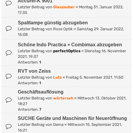
Accuref-K 9001
Letzter Beitrag von
Glaszauber
«
Montag 31. Januar 2022,
17:35
Spaltlampe günstig abzugeben
Letzter Beitrag von
Rose Optik
«
Samstag 29. Januar 2022,
15:08
Schöne Indo Practica + Combimax abzugeben
Letzter Beitrag von
perfectOptics
«
Dienstag 16. November
2021, 19:37
Antworten:
1
RVT von Zeiss
Letzter Beitrag von
Lutz
«
Freitag 5. November 2021, 11:50
Antworten:
1
Geschäftsauflösung
Letzter Beitrag von
wörterseh
«
Mittwoch 13. Oktober 2021,
18:27
Antworten:
7
SUCHE Geräte und Maschinen für Neueröffnung
Letzter Beitrag von
Gema
«
Mittwoch 15. September 2021,
16:21