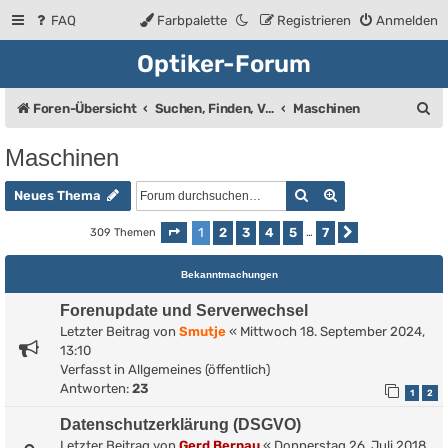
FAQ
Farbpalette
Registrieren
Anmelden
Optiker-Forum
S
Foren-Übersicht
Suchen, Finden, Verkaufsanzeigen
Maschinen
u
Maschinen
c
Suche
Erweiterte Such
h
Neues Thema
e
1
2
3
4
5
7
309 Themen
Seite
1
von
7
…
Nächste
Bekanntmachungen
Forenupdate und Serverwechsel
Letzter Beitrag von
Smutje
«
Mittwoch 18. September 2024,
13:10
Verfasst in
Allgemeines (öffentlich)
Antworten:
23
1
2
Datenschutzerklärung (DSGVO)
Letzter Beitrag von
Gerd Bernau
«
Donnerstag 26. Juli 2018,