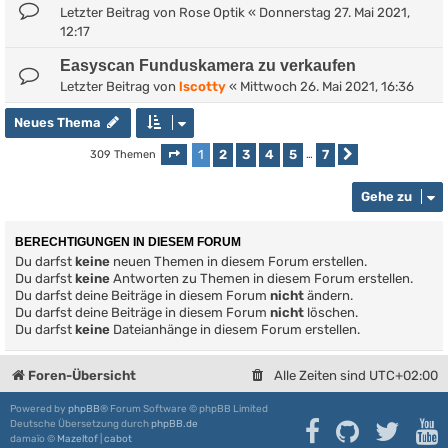
Letzter Beitrag von
Rose Optik
«
Donnerstag 27. Mai 2021,
12:17
Easyscan Funduskamera zu verkaufen
Letzter Beitrag von
lscotty
«
Mittwoch 26. Mai 2021, 16:36
Neues Thema
1
2
3
4
5
7
309 Themen
Seite
1
von
7
…
Nächste
Gehe zu
BERECHTIGUNGEN IN DIESEM FORUM
Du darfst
keine
neuen Themen in diesem Forum erstellen.
Du darfst
keine
Antworten zu Themen in diesem Forum erstellen.
Du darfst deine Beiträge in diesem Forum
nicht
ändern.
Du darfst deine Beiträge in diesem Forum
nicht
löschen.
Du darfst
keine
Dateianhänge in diesem Forum erstellen.
Foren-Übersicht
Alle Zeiten sind
UTC+02:00
Powered by
phpBB
® Forum Software © phpBB Limited
Deutsche Übersetzung durch
phpBB.de
damaïo ©
Mazeltof
|
cabot