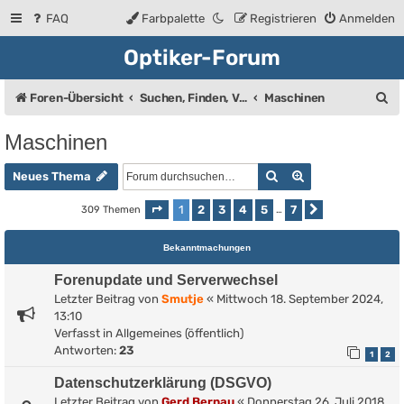
FAQ
Farbpalette
Registrieren
Anmelden
Optiker-Forum
S
Foren-Übersicht
Suchen, Finden, Verkaufsanzeigen
Maschinen
u
Maschinen
c
Suche
Erweiterte Such
h
Neues Thema
e
1
2
3
4
5
7
309 Themen
Seite
1
von
7
…
Nächste
Bekanntmachungen
Forenupdate und Serverwechsel
Letzter Beitrag von
Smutje
«
Mittwoch 18. September 2024,
13:10
Verfasst in
Allgemeines (öffentlich)
Antworten:
23
1
2
Datenschutzerklärung (DSGVO)
Letzter Beitrag von
Gerd Bernau
«
Donnerstag 26. Juli 2018,