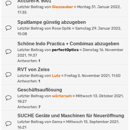
Accuref-K 9001
Letzter Beitrag von
Glaszauber
«
Montag 31. Januar 2022,
17:35
Spaltlampe günstig abzugeben
Letzter Beitrag von
Rose Optik
«
Samstag 29. Januar 2022,
15:08
Schöne Indo Practica + Combimax abzugeben
Letzter Beitrag von
perfectOptics
«
Dienstag 16. November
2021, 19:37
Antworten:
1
RVT von Zeiss
Letzter Beitrag von
Lutz
«
Freitag 5. November 2021, 11:50
Antworten:
1
Geschäftsauflösung
Letzter Beitrag von
wörterseh
«
Mittwoch 13. Oktober 2021,
18:27
Antworten:
7
SUCHE Geräte und Maschinen für Neueröffnung
Letzter Beitrag von
Gema
«
Mittwoch 15. September 2021,
16:21