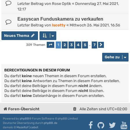
Letzter Beitrag von
Rose Optik
«
Donnerstag 27. Mai 2021,
12:17
Easyscan Funduskamera zu verkaufen
Letzter Beitrag von
lscotty
«
Mittwoch 26. Mai 2021, 16:36
Neues Thema
1
2
3
4
5
7
309 Themen
Seite
1
von
7
…
Nächste
Gehe zu
BERECHTIGUNGEN IN DIESEM FORUM
Du darfst
keine
neuen Themen in diesem Forum erstellen.
Du darfst
keine
Antworten zu Themen in diesem Forum erstellen.
Du darfst deine Beiträge in diesem Forum
nicht
ändern.
Du darfst deine Beiträge in diesem Forum
nicht
löschen.
Du darfst
keine
Dateianhänge in diesem Forum erstellen.
Foren-Übersicht
Alle Zeiten sind
UTC+02:00
Powered by
phpBB
® Forum Software © phpBB Limited
Deutsche Übersetzung durch
phpBB.de
damaïo ©
Mazeltof
|
cabot