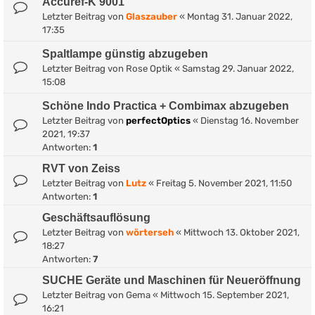
Accuref-K 9001
Letzter Beitrag von
Glaszauber
«
Montag 31. Januar 2022,
17:35
Spaltlampe günstig abzugeben
Letzter Beitrag von
Rose Optik
«
Samstag 29. Januar 2022,
15:08
Schöne Indo Practica + Combimax abzugeben
Letzter Beitrag von
perfectOptics
«
Dienstag 16. November
2021, 19:37
Antworten:
1
RVT von Zeiss
Letzter Beitrag von
Lutz
«
Freitag 5. November 2021, 11:50
Antworten:
1
Geschäftsauflösung
Letzter Beitrag von
wörterseh
«
Mittwoch 13. Oktober 2021,
18:27
Antworten:
7
SUCHE Geräte und Maschinen für Neueröffnung
Letzter Beitrag von
Gema
«
Mittwoch 15. September 2021,
16:21