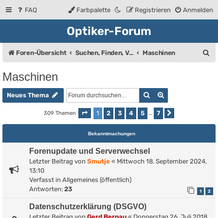
FAQ
Farbpalette
Registrieren
Anmelden
Optiker-Forum
S
Foren-Übersicht
Suchen, Finden, Verkaufsanzeigen
Maschinen
u
Maschinen
c
Suche
Erweiterte Such
h
Neues Thema
e
1
2
3
4
5
7
309 Themen
Seite
1
von
7
…
Nächste
Bekanntmachungen
Forenupdate und Serverwechsel
Letzter Beitrag von
Smutje
«
Mittwoch 18. September 2024,
13:10
Verfasst in
Allgemeines (öffentlich)
Antworten:
23
1
2
Datenschutzerklärung (DSGVO)
Letzter Beitrag von
Gerd Bernau
«
Donnerstag 26. Juli 2018,