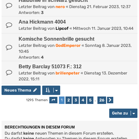
Halbbrille in schwarz gesucht
Letzter Beitrag von
nero
«
Dienstag 21. Februar 2023, 12:37
Antworten:
3
Ana Hickmann 4004
Letzter Beitrag von
Lipcof
«
Mittwoch 11. Januar 2023, 10:44
Komische Sonnenbrille gesucht
Letzter Beitrag von
GodEmperor
«
Sonntag 8. Januar 2023,
10:45
Antworten:
4
Betty Barclay 51073 F.: 312
Letzter Beitrag von
brillenpeter
«
Dienstag 13. Dezember
2022, 15:11
Neues Thema
1
2
3
4
5
26
1295 Themen
Seite
1
von
26
…
Nächste
Gehe zu
BERECHTIGUNGEN IN DIESEM FORUM
Du darfst
keine
neuen Themen in diesem Forum erstellen.
Du darfst
keine
Antworten zu Themen in diesem Forum erstellen.