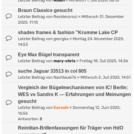
Letzter Beitrag von
Robin
«
Mittwoch 1. Juli 2026, 08:16
Braun Classics gesucht
Letzter Beitrag von
Residenzrosi
«
Mittwoch 31. Dezember
2025, 11:15
shades frames & fashion "Krumme Lake CP
Letzter Beitrag von
georgka
«
Montag 24. November 2025,
14:53
Eye Max Bügel transparent
Letzter Beitrag von
mary-chris
«
Freitag 18. Juli 2025, 14:36
suche Jaguar 33513 in col 805
Letzter Beitrag von
Nachteule76
«
Mittwoch 2. Juli 2025, 14:51
Vergleich der Bügelmechanismen von IC! Berlin:
WES vs Sandro K — Erfahrungen und Meinungen
gesucht
Letzter Beitrag von
Karoshi
«
Donnerstag 12. Juni 2025,
16:56
Antworten:
3
Reintitan-Brillenfassungen für Träger von HdO