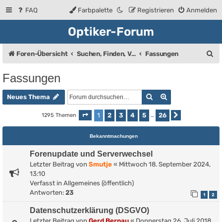
FAQ
Farbpalette
Registrieren
Anmelden
Optiker-Forum
S
Foren-Übersicht
Suchen, Finden, Verkaufsanzeigen
Fassungen
u
Fassungen
c
Suche
Erweiterte Such
h
Neues Thema
e
1
2
3
4
5
26
1295 Themen
Seite
1
von
26
…
Nächste
Bekanntmachungen
Forenupdate und Serverwechsel
Letzter Beitrag von
Smutje
«
Mittwoch 18. September 2024,
13:10
Verfasst in
Allgemeines (öffentlich)
Antworten:
23
1
2
Datenschutzerklärung (DSGVO)
Letzter Beitrag von
Gerd Bernau
«
Donnerstag 26. Juli 2018,