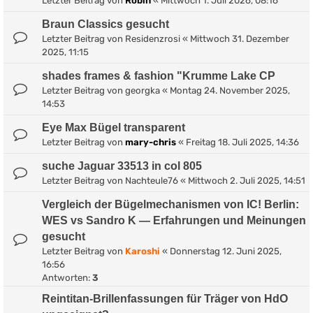
Letzter Beitrag von
Robin
«
Mittwoch 1. Juli 2026, 08:16
Braun Classics gesucht
Letzter Beitrag von
Residenzrosi
«
Mittwoch 31. Dezember
2025, 11:15
shades frames & fashion "Krumme Lake CP
Letzter Beitrag von
georgka
«
Montag 24. November 2025,
14:53
Eye Max Bügel transparent
Letzter Beitrag von
mary-chris
«
Freitag 18. Juli 2025, 14:36
suche Jaguar 33513 in col 805
Letzter Beitrag von
Nachteule76
«
Mittwoch 2. Juli 2025, 14:51
Vergleich der Bügelmechanismen von IC! Berlin:
WES vs Sandro K — Erfahrungen und Meinungen
gesucht
Letzter Beitrag von
Karoshi
«
Donnerstag 12. Juni 2025,
16:56
Antworten:
3
Reintitan-Brillenfassungen für Träger von HdO