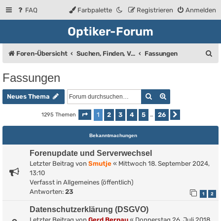
FAQ
Farbpalette
Registrieren
Anmelden
Optiker-Forum
S
Foren-Übersicht
Suchen, Finden, Verkaufsanzeigen
Fassungen
u
Fassungen
c
Suche
Erweiterte Such
h
Neues Thema
e
1
2
3
4
5
26
1295 Themen
Seite
1
von
26
…
Nächste
Bekanntmachungen
Forenupdate und Serverwechsel
Letzter Beitrag von
Smutje
«
Mittwoch 18. September 2024,
13:10
Verfasst in
Allgemeines (öffentlich)
Antworten:
23
1
2
Datenschutzerklärung (DSGVO)
Letzter Beitrag von
Gerd Bernau
«
Donnerstag 26. Juli 2018,