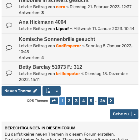
Halbbrille in schwarz gesucht
Letzter Beitrag von
nero
«
Dienstag 21. Februar 2023, 12:37
Antworten:
3
Ana Hickmann 4004
Letzter Beitrag von
Lipcof
«
Mittwoch 11. Januar 2023, 10:44
Komische Sonnenbrille gesucht
Letzter Beitrag von
GodEmperor
«
Sonntag 8. Januar 2023,
10:45
Antworten:
4
Betty Barclay 51073 F.: 312
Letzter Beitrag von
brillenpeter
«
Dienstag 13. Dezember
2022, 15:11
Neues Thema
1
2
3
4
5
26
1295 Themen
Seite
1
von
26
…
Nächste
Gehe zu
BERECHTIGUNGEN IN DIESEM FORUM
Du darfst
keine
neuen Themen in diesem Forum erstellen.
Du darfst
keine
Antworten zu Themen in diesem Forum erstellen.