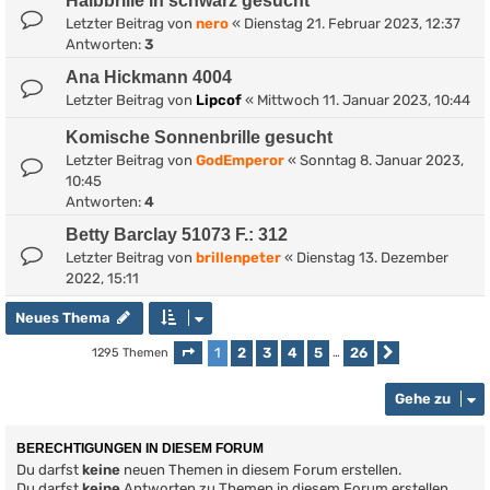
Halbbrille in schwarz gesucht
Letzter Beitrag von
nero
«
Dienstag 21. Februar 2023, 12:37
Antworten:
3
Ana Hickmann 4004
Letzter Beitrag von
Lipcof
«
Mittwoch 11. Januar 2023, 10:44
Komische Sonnenbrille gesucht
Letzter Beitrag von
GodEmperor
«
Sonntag 8. Januar 2023,
10:45
Antworten:
4
Betty Barclay 51073 F.: 312
Letzter Beitrag von
brillenpeter
«
Dienstag 13. Dezember
2022, 15:11
Neues Thema
1
2
3
4
5
26
1295 Themen
Seite
1
von
26
…
Nächste
Gehe zu
BERECHTIGUNGEN IN DIESEM FORUM
Du darfst
keine
neuen Themen in diesem Forum erstellen.
Du darfst
keine
Antworten zu Themen in diesem Forum erstellen.