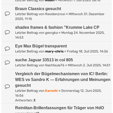
Letzter Beitrag von
Robin
«
Mittwoch 1. Juli 2026, 08:16
Braun Classics gesucht
Letzter Beitrag von
Residenzrosi
«
Mittwoch 31. Dezember
2025, 11:15
shades frames & fashion "Krumme Lake CP
Letzter Beitrag von
georgka
«
Montag 24. November 2025,
14:53
Eye Max Bügel transparent
Letzter Beitrag von
mary-chris
«
Freitag 18. Juli 2025, 14:36
suche Jaguar 33513 in col 805
Letzter Beitrag von
Nachteule76
«
Mittwoch 2. Juli 2025, 14:51
Vergleich der Bügelmechanismen von IC! Berlin:
WES vs Sandro K — Erfahrungen und Meinungen
gesucht
Letzter Beitrag von
Karoshi
«
Donnerstag 12. Juni 2025,
16:56
Antworten:
3
Reintitan-Brillenfassungen für Träger von HdO