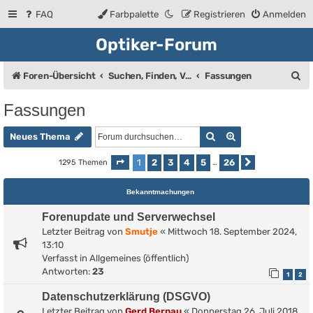
FAQ
Farbpalette
Registrieren
Anmelden
Optiker-Forum
S
Foren-Übersicht
Suchen, Finden, Verkaufsanzeigen
Fassungen
u
Fassungen
c
Suche
Erweiterte Such
h
Neues Thema
e
1
2
3
4
5
26
1295 Themen
Seite
1
von
26
…
Nächste
Bekanntmachungen
Forenupdate und Serverwechsel
Letzter Beitrag von
Smutje
«
Mittwoch 18. September 2024,
13:10
Verfasst in
Allgemeines (öffentlich)
Antworten:
23
1
2
Datenschutzerklärung (DSGVO)
Letzter Beitrag von
Gerd Bernau
«
Donnerstag 26. Juli 2018,