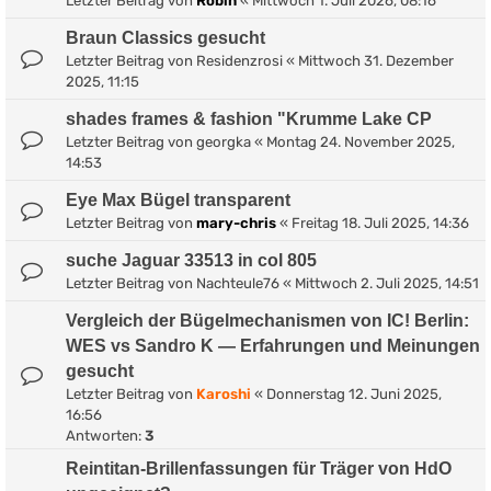
Letzter Beitrag von
Robin
«
Mittwoch 1. Juli 2026, 08:16
Braun Classics gesucht
Letzter Beitrag von
Residenzrosi
«
Mittwoch 31. Dezember
2025, 11:15
shades frames & fashion "Krumme Lake CP
Letzter Beitrag von
georgka
«
Montag 24. November 2025,
14:53
Eye Max Bügel transparent
Letzter Beitrag von
mary-chris
«
Freitag 18. Juli 2025, 14:36
suche Jaguar 33513 in col 805
Letzter Beitrag von
Nachteule76
«
Mittwoch 2. Juli 2025, 14:51
Vergleich der Bügelmechanismen von IC! Berlin:
WES vs Sandro K — Erfahrungen und Meinungen
gesucht
Letzter Beitrag von
Karoshi
«
Donnerstag 12. Juni 2025,
16:56
Antworten:
3
Reintitan-Brillenfassungen für Träger von HdO