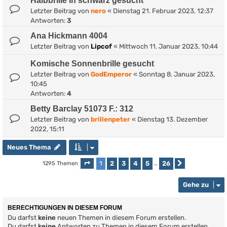
Halbbrille in schwarz gesucht
Letzter Beitrag von
nero
«
Dienstag 21. Februar 2023, 12:37
Antworten:
3
Ana Hickmann 4004
Letzter Beitrag von
Lipcof
«
Mittwoch 11. Januar 2023, 10:44
Komische Sonnenbrille gesucht
Letzter Beitrag von
GodEmperor
«
Sonntag 8. Januar 2023,
10:45
Antworten:
4
Betty Barclay 51073 F.: 312
Letzter Beitrag von
brillenpeter
«
Dienstag 13. Dezember
2022, 15:11
Neues Thema
1
2
3
4
5
26
1295 Themen
Seite
1
von
26
…
Nächste
Gehe zu
BERECHTIGUNGEN IN DIESEM FORUM
Du darfst
keine
neuen Themen in diesem Forum erstellen.
Du darfst
keine
Antworten zu Themen in diesem Forum erstellen.