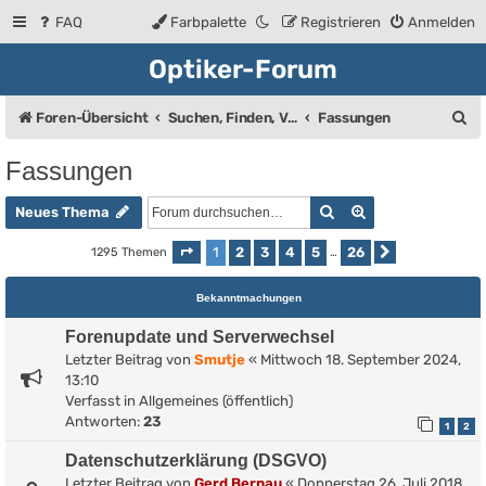
FAQ
Farbpalette
Registrieren
Anmelden
Optiker-Forum
S
Foren-Übersicht
Suchen, Finden, Verkaufsanzeigen
Fassungen
u
Fassungen
c
Suche
Erweiterte Such
h
Neues Thema
e
1
2
3
4
5
26
1295 Themen
Seite
1
von
26
…
Nächste
Bekanntmachungen
Forenupdate und Serverwechsel
Letzter Beitrag von
Smutje
«
Mittwoch 18. September 2024,
13:10
Verfasst in
Allgemeines (öffentlich)
Antworten:
23
1
2
Datenschutzerklärung (DSGVO)
Letzter Beitrag von
Gerd Bernau
«
Donnerstag 26. Juli 2018,