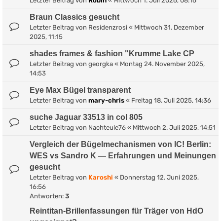
Letzter Beitrag von
Robin
«
Mittwoch 1. Juli 2026, 08:16
Braun Classics gesucht
Letzter Beitrag von
Residenzrosi
«
Mittwoch 31. Dezember
2025, 11:15
shades frames & fashion "Krumme Lake CP
Letzter Beitrag von
georgka
«
Montag 24. November 2025,
14:53
Eye Max Bügel transparent
Letzter Beitrag von
mary-chris
«
Freitag 18. Juli 2025, 14:36
suche Jaguar 33513 in col 805
Letzter Beitrag von
Nachteule76
«
Mittwoch 2. Juli 2025, 14:51
Vergleich der Bügelmechanismen von IC! Berlin:
WES vs Sandro K — Erfahrungen und Meinungen
gesucht
Letzter Beitrag von
Karoshi
«
Donnerstag 12. Juni 2025,
16:56
Antworten:
3
Reintitan-Brillenfassungen für Träger von HdO