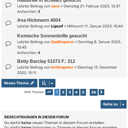
Halbbrille in schwarz gesucht
Letzter Beitrag von
nero
«
Dienstag 21. Februar 2023, 12:37
Antworten:
3
Ana Hickmann 4004
Letzter Beitrag von
Lipcof
«
Mittwoch 11. Januar 2023, 10:44
Komische Sonnenbrille gesucht
Letzter Beitrag von
GodEmperor
«
Sonntag 8. Januar 2023,
10:45
Antworten:
4
Betty Barclay 51073 F.: 312
Letzter Beitrag von
brillenpeter
«
Dienstag 13. Dezember
2022, 15:11
Neues Thema
1
2
3
4
5
26
1295 Themen
Seite
1
von
26
…
Nächste
Gehe zu
BERECHTIGUNGEN IN DIESEM FORUM
Du darfst
keine
neuen Themen in diesem Forum erstellen.
Du darfst
keine
Antworten zu Themen in diesem Forum erstellen.