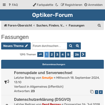
FAQ
Farbpalette
Registrieren
Anmelden
Optiker-Forum
S
Foren-Übersicht
Suchen, Finden, Verkaufsanzeigen
Fassungen
u
Fassungen
c
Suche
Erweiterte Such
h
Neues Thema
e
1
2
3
4
5
26
1295 Themen
Seite
1
von
26
…
Nächste
Bekanntmachungen
Forenupdate und Serverwechsel
Letzter Beitrag von
Smutje
«
Mittwoch 18. September 2024,
13:10
Verfasst in
Allgemeines (öffentlich)
Antworten:
23
1
2
Datenschutzerklärung (DSGVO)
Letzter Beitrag von
Gerd Bernau
«
Donnerstag 26. Juli 2018,