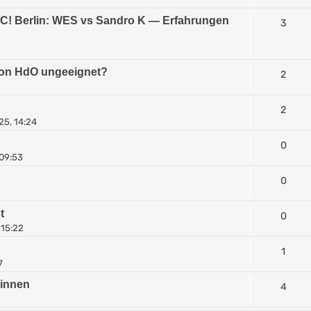
C! Berlin: WES vs Sandro K — Erfahrungen
3
 von HdO ungeeignet?
2
2
25, 14:24
0
 09:53
0
t
0
 15:22
1
7
rinnen
4