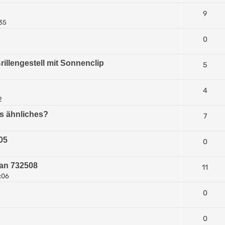
9
:35
0
illengestell mit Sonnenclip
5
4
2
as ähnliches?
7
05
0
tan 732508
11
0:06
0
0