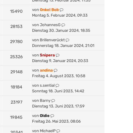
Dienstag 13. Februar 2024, 11:55
von
Onkel Bob
15490
Montag 5. Februar 2024, 09:33
von
JohannesG
28153
Dienstag 30. Januar 2024, 18:35
von
Brillenverückt
29780
Donnerstag 18. Januar 2024, 21:01
von
Snipera
25326
Dienstag 9. Januar 2024, 20:33
von
andina
29148
Freitag 4. August 2023, 10:58
von
s.sential
18184
Sonntag 18. Juni 2023, 14:42
von
Barny
23197
Dienstag 13. Juni 2023, 17:59
von
Oldie
19845
Freitag 26. Mai 2023, 08:06
von
MichaelP
20341