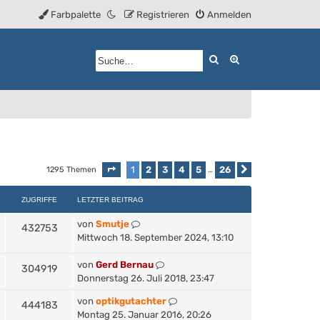
Farbpalette
Registrieren
Anmelden
Suche
Erweiterte Such
1
2
3
4
5
26
1295 Themen
Seite
1
von
26
…
Nächste
ZUGRIFFE
LETZTER BEITRAG
von
Smutje
432753
Mittwoch 18. September 2024, 13:10
von
Gerd Bernau
304919
Donnerstag 26. Juli 2018, 23:47
von
optikgutachter
444183
Montag 25. Januar 2016, 20:26