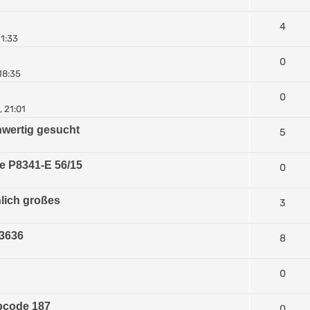
4
21:33
0
18:35
0
 21:01
chwertig gesucht
5
e P8341-E 56/15
0
lich großes
3
 3636
8
0
bcode 187
0