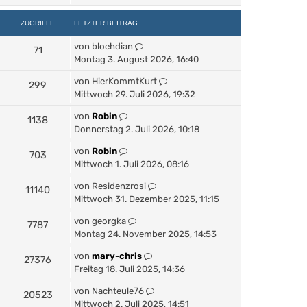
ZUGRIFFE
LETZTER BEITRAG
von
bloehdian
71
Montag 3. August 2026, 16:40
von
HierKommtKurt
299
Mittwoch 29. Juli 2026, 19:32
von
Robin
1138
Donnerstag 2. Juli 2026, 10:18
von
Robin
703
Mittwoch 1. Juli 2026, 08:16
von
Residenzrosi
11140
Mittwoch 31. Dezember 2025, 11:15
von
georgka
7787
Montag 24. November 2025, 14:53
von
mary-chris
27376
Freitag 18. Juli 2025, 14:36
von
Nachteule76
20523
Mittwoch 2. Juli 2025, 14:51