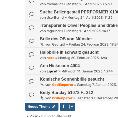
von
MichaelP
»
Dienstag 25. April 2023, 09:27
Suche Brillengestell PERFORMER X10
von
UserBernd
»
Montag 24. April 2023, 11:26
Transparente Oliver Peoples Sheldrake
von
mgruber
»
Dienstag 11. April 2023, 14:17
Brille des OB von Münster
von
GeorgiU
»
Freitag 24. Februar 2023, 19:3
Halbbrille in schwarz gesucht
von
nero
»
Montag 20. Februar 2023, 12:01
Ana Hickmann 4004
von
Lipcof
»
Mittwoch 11. Januar 2023, 10:44
Komische Sonnenbrille gesucht
von
GodEmperor
»
Samstag 7. Januar 2023, 
Betty Barclay 51073 F.: 312
von
brillenpeter
»
Dienstag 13. Dezember 20
Neues Thema
Zurück zur Foren-Übersicht