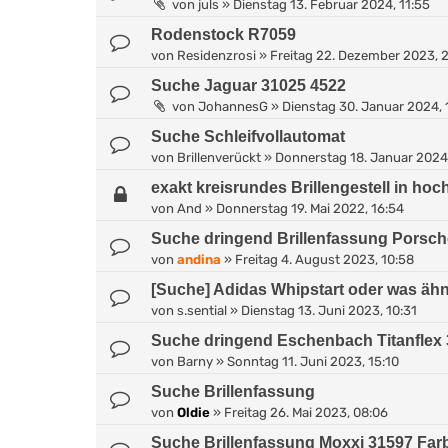
von
juls
»
Dienstag 13. Februar 2024, 11:55
Rodenstock R7059
von
Residenzrosi
»
Freitag 22. Dezember 2023, 
Suche Jaguar 31025 4522
von
JohannesG
»
Dienstag 30. Januar 2024, 
Suche Schleifvollautomat
von
Brillenverückt
»
Donnerstag 18. Januar 2024,
exakt kreisrundes Brillengestell in ho
von
And
»
Donnerstag 19. Mai 2022, 16:54
Suche dringend Brillenfassung Porsch
von
andina
»
Freitag 4. August 2023, 10:58
[Suche] Adidas Whipstart oder was ähn
von
s.sential
»
Dienstag 13. Juni 2023, 10:31
Suche dringend Eschenbach Titanflex
von
Barny
»
Sonntag 11. Juni 2023, 15:10
Suche Brillenfassung
von
Oldie
»
Freitag 26. Mai 2023, 08:06
Suche Brillenfassung Moxxi 31597 Far