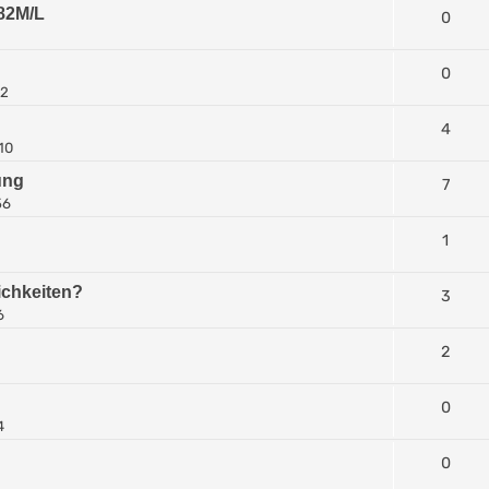
-82M/L
0
0
12
4
10
ung
7
56
1
ichkeiten?
3
6
2
0
4
0