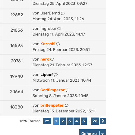
Dienstag 25. April 2023, 09:27
von
UserBernd
19652
Montag 24. April 2023, 11:26
von
mgruber
21856
Dienstag 11. April 2023, 14:17
von
Karoshi
16593
Freitag 24. Februar 2023, 20:51
von
nero
20761
Dienstag 21. Februar 2023, 12:37
von
Lipcof
19940
Mittwoch 11. Januar 2023, 10:44
von
GodEmperor
20664
Sonntag 8. Januar 2023, 10:45
von
brillenpeter
18380
Dienstag 13. Dezember 2022, 15:11
1
2
3
4
5
26
1295 Themen
Seite
1
von
26
…
Nächste
Gehe zu