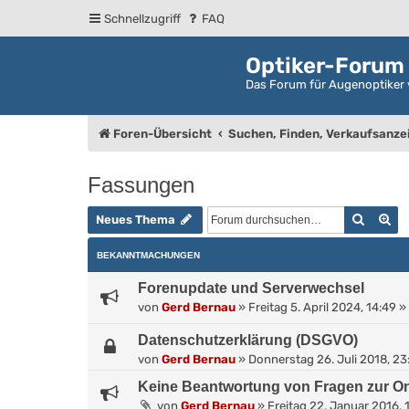
Schnellzugriff
FAQ
Optiker-Forum
Das Forum für Augenoptiker 
Foren-Übersicht
Suchen, Finden, Verkaufsanze
Fassungen
Suche
Er
Neues Thema
BEKANNTMACHUNGEN
Forenupdate und Serverwechsel
von
Gerd Bernau
»
Freitag 5. April 2024, 14:49
» 
Datenschutzerklärung (DSGVO)
von
Gerd Bernau
»
Donnerstag 26. Juli 2018, 23
Keine Beantwortung von Fragen zur On
von
Gerd Bernau
»
Freitag 22. Januar 2016, 