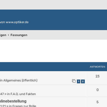
von www.optiker.de
igen
Fassungen
weiterte Suche
ANTWORTEN
23
in
Allgemeines (öffentlich)
1
2
0
:47
» in
F.A.Q. und Fakten
linebestellung
5
11:21
» in
Fragen zur Brille