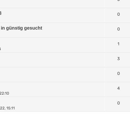
8
0
 in günstig gesucht
0
1
4
3
0
4
22:10
0
22, 15:11