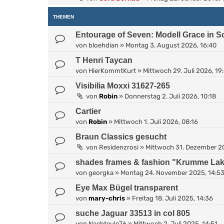
THEMEN
Entourage of Seven: Modell Grace in 
von
bloehdian
»
Montag 3. August 2026, 16:40
T Henri Taycan
von
HierKommtKurt
»
Mittwoch 29. Juli 2026, 19
Visibilia Moxxi 31627-265
von
Robin
»
Donnerstag 2. Juli 2026, 10:18
Cartier
von
Robin
»
Mittwoch 1. Juli 2026, 08:16
Braun Classics gesucht
von
Residenzrosi
»
Mittwoch 31. Dezember 20
shades frames & fashion "Krumme La
von
georgka
»
Montag 24. November 2025, 14:5
Eye Max Bügel transparent
von
mary-chris
»
Freitag 18. Juli 2025, 14:36
suche Jaguar 33513 in col 805
von
Nachteule76
»
Mittwoch 2. Juli 2025, 14:51