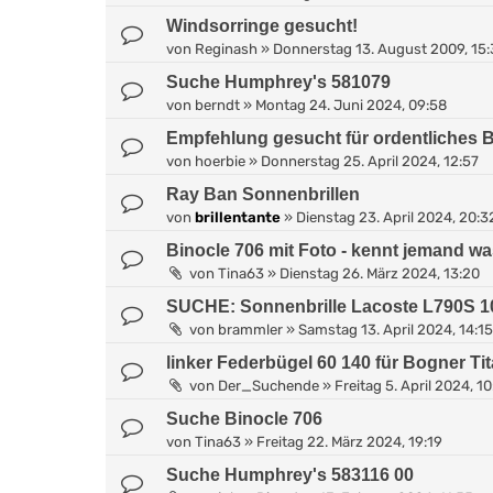
Windsorringe gesucht!
von
Reginash
»
Donnerstag 13. August 2009, 15
Suche Humphrey's 581079
von
berndt
»
Montag 24. Juni 2024, 09:58
Empfehlung gesucht für ordentliches Br
von
hoerbie
»
Donnerstag 25. April 2024, 12:57
Ray Ban Sonnenbrillen
von
brillentante
»
Dienstag 23. April 2024, 20:3
Binocle 706 mit Foto - kennt jemand w
von
Tina63
»
Dienstag 26. März 2024, 13:20
SUCHE: Sonnenbrille Lacoste L790S 1
von
brammler
»
Samstag 13. April 2024, 14:15
linker Federbügel 60 140 für Bogner Ti
von
Der_Suchende
»
Freitag 5. April 2024, 1
Suche Binocle 706
von
Tina63
»
Freitag 22. März 2024, 19:19
Suche Humphrey's 583116 00