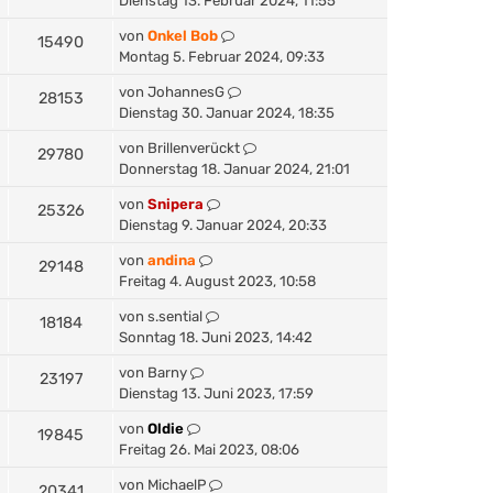
Dienstag 13. Februar 2024, 11:55
von
Onkel Bob
15490
Montag 5. Februar 2024, 09:33
von
JohannesG
28153
Dienstag 30. Januar 2024, 18:35
von
Brillenverückt
29780
Donnerstag 18. Januar 2024, 21:01
von
Snipera
25326
Dienstag 9. Januar 2024, 20:33
von
andina
29148
Freitag 4. August 2023, 10:58
von
s.sential
18184
Sonntag 18. Juni 2023, 14:42
von
Barny
23197
Dienstag 13. Juni 2023, 17:59
von
Oldie
19845
Freitag 26. Mai 2023, 08:06
von
MichaelP
20341