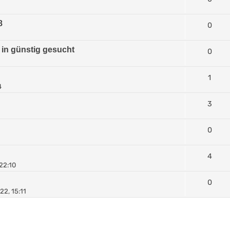
8
0
 in günstig gesucht
0
1
4
3
0
4
22:10
0
22, 15:11