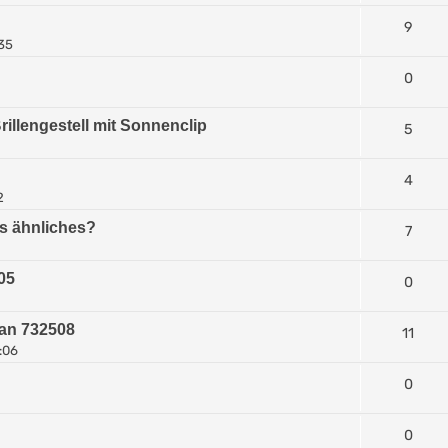
9
:35
0
illengestell mit Sonnenclip
5
4
2
as ähnliches?
7
05
0
tan 732508
11
0:06
0
0