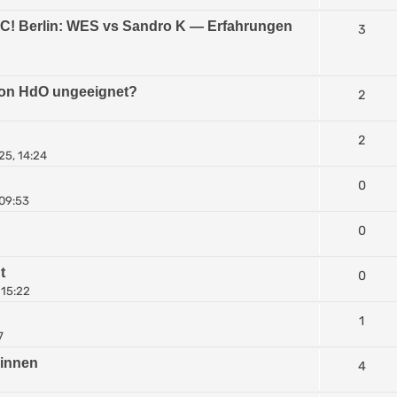
C! Berlin: WES vs Sandro K — Erfahrungen
3
 von HdO ungeeignet?
2
2
25, 14:24
0
 09:53
0
t
0
 15:22
1
7
rinnen
4