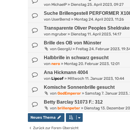
von
MichaelP
»
Dienstag 25. April 2023, 09:27
Suche Brillengestell PERFORMER X10
von
UserBernd
»
Montag 24. April 2023, 11:26
Transparente Oliver Peoples Sheldrake
von
mgruber
»
Dienstag 11. April 2023, 14:17
Brille des OB von Münster
von
GeorgiU
»
Freitag 24. Februar 2023, 19:3
Halbbrille in schwarz gesucht
von
nero
»
Montag 20. Februar 2023, 12:01
Ana Hickmann 4004
von
Lipcof
»
Mittwoch 11. Januar 2023, 10:44
Komische Sonnenbrille gesucht
von
GodEmperor
»
Samstag 7. Januar 2023, 
Betty Barclay 51073 F.: 312
von
brillenpeter
»
Dienstag 13. Dezember 20
Neues Thema
Zurück zur Foren-Übersicht