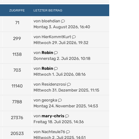
ZUGRIFFE
LETZTER BEITRAG
von
bloehdian
71
Montag 3. August 2026, 16:40
von
HierKommtKurt
299
Mittwoch 29. Juli 2026, 19:32
von
Robin
1138
Donnerstag 2. Juli 2026, 10:18
von
Robin
703
Mittwoch 1. Juli 2026, 08:16
von
Residenzrosi
11140
Mittwoch 31. Dezember 2025, 11:15
von
georgka
7788
Montag 24. November 2025, 14:53
von
mary-chris
27376
Freitag 18. Juli 2025, 14:36
von
Nachteule76
20523
Mittwoch 2. Juli 2025, 14:51