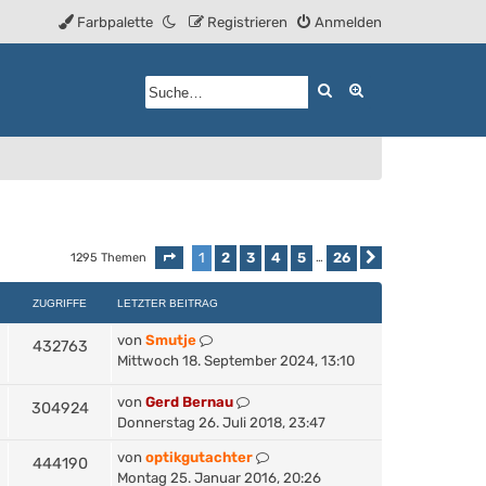
Farbpalette
Registrieren
Anmelden
Suche
Erweiterte Such
1
2
3
4
5
26
1295 Themen
Seite
1
von
26
…
Nächste
ZUGRIFFE
LETZTER BEITRAG
von
Smutje
432763
Mittwoch 18. September 2024, 13:10
von
Gerd Bernau
304924
Donnerstag 26. Juli 2018, 23:47
von
optikgutachter
444190
Montag 25. Januar 2016, 20:26