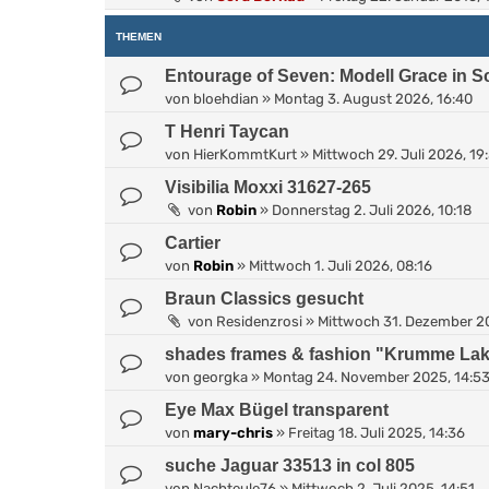
THEMEN
Entourage of Seven: Modell Grace in 
von
bloehdian
»
Montag 3. August 2026, 16:40
T Henri Taycan
von
HierKommtKurt
»
Mittwoch 29. Juli 2026, 19
Visibilia Moxxi 31627-265
von
Robin
»
Donnerstag 2. Juli 2026, 10:18
Cartier
von
Robin
»
Mittwoch 1. Juli 2026, 08:16
Braun Classics gesucht
von
Residenzrosi
»
Mittwoch 31. Dezember 20
shades frames & fashion "Krumme La
von
georgka
»
Montag 24. November 2025, 14:5
Eye Max Bügel transparent
von
mary-chris
»
Freitag 18. Juli 2025, 14:36
suche Jaguar 33513 in col 805
von
Nachteule76
»
Mittwoch 2. Juli 2025, 14:51