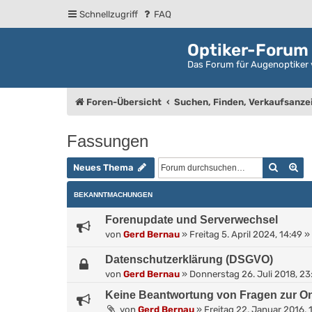
Schnellzugriff
FAQ
Optiker-Forum
Das Forum für Augenoptiker 
Foren-Übersicht
Suchen, Finden, Verkaufsanze
Fassungen
Suche
Er
Neues Thema
BEKANNTMACHUNGEN
Forenupdate und Serverwechsel
von
Gerd Bernau
»
Freitag 5. April 2024, 14:49
» 
Datenschutzerklärung (DSGVO)
von
Gerd Bernau
»
Donnerstag 26. Juli 2018, 23
Keine Beantwortung von Fragen zur On
von
Gerd Bernau
»
Freitag 22. Januar 2016, 