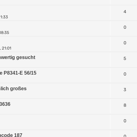
4
21:33
0
18:35
0
 21:01
chwertig gesucht
5
e P8341-E 56/15
0
lich großes
3
 3636
8
0
bcode 187
0