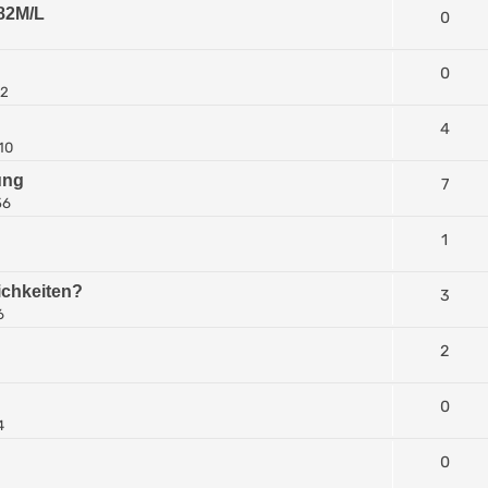
-82M/L
0
0
12
4
10
ung
7
56
1
ichkeiten?
3
6
2
0
4
0