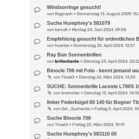
Windsorringe gesucht!
von
Reginash
»
Donnerstag 13. August 2009, 15
Suche Humphrey's 581079
von
berndt
»
Montag 24. Juni 2024, 09:58
Empfehlung gesucht für ordentliches Br
von
hoerbie
»
Donnerstag 25. April 2024, 12:57
Ray Ban Sonnenbrillen
von
brillentante
»
Dienstag 23. April 2024, 20:3
Binocle 706 mit Foto - kennt jemand w
von
Tina63
»
Dienstag 26. März 2024, 13:20
SUCHE: Sonnenbrille Lacoste L790S 1
von
brammler
»
Samstag 13. April 2024, 14:15
linker Federbügel 60 140 für Bogner Ti
von
Der_Suchende
»
Freitag 5. April 2024, 1
Suche Binocle 706
von
Tina63
»
Freitag 22. März 2024, 19:19
Suche Humphrey's 583116 00