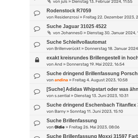
von
juls
»
Dienstag 13. Februar 2024, 11:55
Rodenstock R7059
von
Residenzrosi
»
Freitag 22. Dezember 2023, 
Suche Jaguar 31025 4522
von
JohannesG
»
Dienstag 30. Januar 2024, 
Suche Schleifvollautomat
von
Brillenverückt
»
Donnerstag 18. Januar 2024,
exakt kreisrundes Brillengestell in ho
von
And
»
Donnerstag 19. Mai 2022, 16:54
Suche dringend Brillenfassung Porsch
von
andina
»
Freitag 4. August 2023, 10:58
[Suche] Adidas Whipstart oder was ähn
von
s.sential
»
Dienstag 13. Juni 2023, 10:31
Suche dringend Eschenbach Titanflex
von
Barny
»
Sonntag 11. Juni 2023, 15:10
Suche Brillenfassung
von
Oldie
»
Freitag 26. Mai 2023, 08:06
Suche Brillenfassung Moxxi 31597 Far