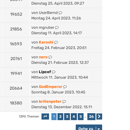
Dienstag 25. April 2023, 09:27
von
UserBernd
19652
Montag 24. April 2023, 11:26
von
mgruber
21856
Dienstag 11. April 2023, 14:17
von
Karoshi
16593
Freitag 24. Februar 2023, 20:51
von
nero
20761
Dienstag 21. Februar 2023, 12:37
von
Lipcof
19941
Mittwoch 11. Januar 2023, 10:44
von
GodEmperor
20664
Sonntag 8. Januar 2023, 10:45
von
brillenpeter
18380
Dienstag 13. Dezember 2022, 15:11
1
2
3
4
5
26
1295 Themen
Seite
1
von
26
…
Nächste
Gehe zu