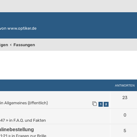
von www.optiker.de
igen
Fassungen
weiterte Suche
ANTWORTEN
23
in
Allgemeines (öffentlich)
1
2
0
:47
» in
F.A.Q. und Fakten
linebestellung
5
11:21
» in
Fragen zur Brille