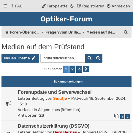
FAQ
Farbpalette
Registrieren
Anmelden
Optiker-Forum
S
Foren-Übersicht
Fragen vom Brillenträger an den Augenoptiker
Medien auf dem Prüfstand
u
Medien auf dem Prüfstand
c
Suche
Erweiterte Such
h
Neues Thema
e
1
2
3
127 Themen
Nächste
Bekanntmachungen
Forenupdate und Serverwechsel
Letzter Beitrag von
Smutje
«
Mittwoch 18. September 2024,
13:10
Verfasst in
Allgemeines (öffentlich)
Antworten:
23
1
2
Datenschutzerklärung (DSGVO)
Letzter Beitrag von
Gerd Bernau
«
Donnerstag 26. Juli 2018,