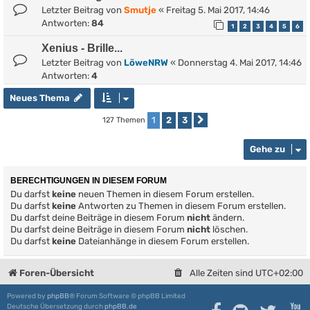
Letzter Beitrag von
Smutje
«
Freitag 5. Mai 2017, 14:46
Antworten:
84
1
2
3
4
5
6
Xenius - Brille...
Letzter Beitrag von
LöweNRW
«
Donnerstag 4. Mai 2017, 14:46
Antworten:
4
Neues Thema
1
2
3
127 Themen
Nächste
Gehe zu
BERECHTIGUNGEN IN DIESEM FORUM
Du darfst
keine
neuen Themen in diesem Forum erstellen.
Du darfst
keine
Antworten zu Themen in diesem Forum erstellen.
Du darfst deine Beiträge in diesem Forum
nicht
ändern.
Du darfst deine Beiträge in diesem Forum
nicht
löschen.
Du darfst
keine
Dateianhänge in diesem Forum erstellen.
Foren-Übersicht
Alle Zeiten sind
UTC+02:00
Powered by
phpBB
® Forum Software © phpBB Limited
Deutsche Übersetzung durch
phpBB.de