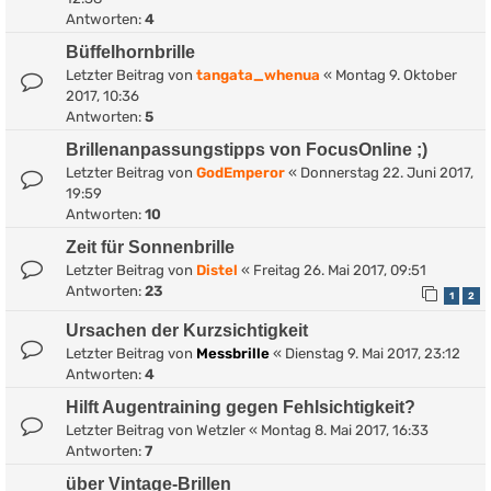
Antworten:
4
Büffelhornbrille
Letzter Beitrag von
tangata_whenua
«
Montag 9. Oktober
2017, 10:36
Antworten:
5
Brillenanpassungstipps von FocusOnline ;)
Letzter Beitrag von
GodEmperor
«
Donnerstag 22. Juni 2017,
19:59
Antworten:
10
Zeit für Sonnenbrille
Letzter Beitrag von
Distel
«
Freitag 26. Mai 2017, 09:51
Antworten:
23
1
2
Ursachen der Kurzsichtigkeit
Letzter Beitrag von
Messbrille
«
Dienstag 9. Mai 2017, 23:12
Antworten:
4
Hilft Augentraining gegen Fehlsichtigkeit?
Letzter Beitrag von
Wetzler
«
Montag 8. Mai 2017, 16:33
Antworten:
7
über Vintage-Brillen