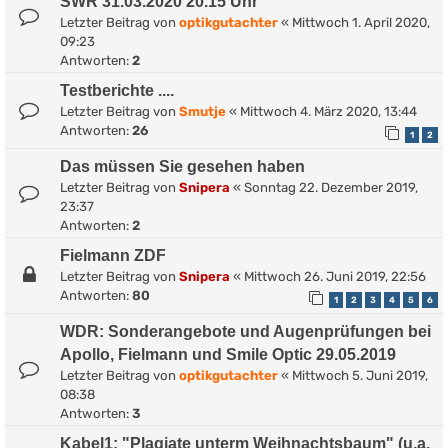
SWR 31.03.2020 20.15 Uhr
Letzter Beitrag von
optikgutachter
«
Mittwoch 1. April 2020,
09:23
Antworten:
2
Testberichte ....
Letzter Beitrag von
Smutje
«
Mittwoch 4. März 2020, 13:44
Antworten:
26
1
2
Das müssen Sie gesehen haben
Letzter Beitrag von
Snipera
«
Sonntag 22. Dezember 2019,
23:37
Antworten:
2
Fielmann ZDF
Letzter Beitrag von
Snipera
«
Mittwoch 26. Juni 2019, 22:56
Antworten:
80
1
2
3
4
5
6
WDR: Sonderangebote und Augenprüfungen bei
Apollo, Fielmann und Smile Optic 29.05.2019
Letzter Beitrag von
optikgutachter
«
Mittwoch 5. Juni 2019,
08:38
Antworten:
3
Kabel1: "Plagiate unterm Weihnachtsbaum" (u.a.