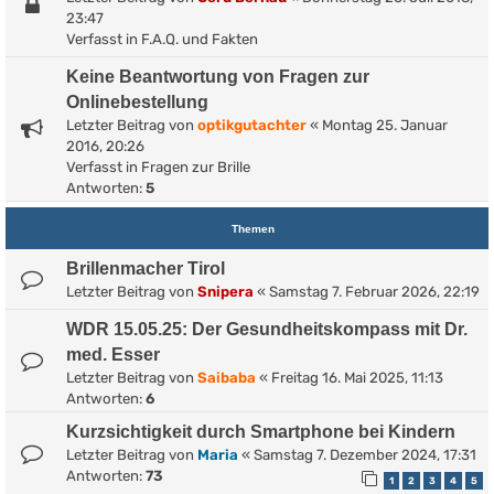
23:47
Verfasst in
F.A.Q. und Fakten
Keine Beantwortung von Fragen zur
Onlinebestellung
Letzter Beitrag von
optikgutachter
«
Montag 25. Januar
2016, 20:26
Verfasst in
Fragen zur Brille
Antworten:
5
Themen
Brillenmacher Tirol
Letzter Beitrag von
Snipera
«
Samstag 7. Februar 2026, 22:19
WDR 15.05.25: Der Gesundheitskompass mit Dr.
med. Esser
Letzter Beitrag von
Saibaba
«
Freitag 16. Mai 2025, 11:13
Antworten:
6
Kurzsichtigkeit durch Smartphone bei Kindern
Letzter Beitrag von
Maria
«
Samstag 7. Dezember 2024, 17:31
Antworten:
73
1
2
3
4
5