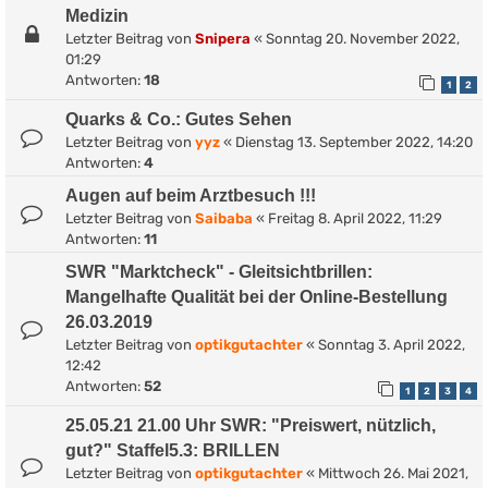
Medizin
Letzter Beitrag von
Snipera
«
Sonntag 20. November 2022,
01:29
Antworten:
18
1
2
Quarks & Co.: Gutes Sehen
Letzter Beitrag von
yyz
«
Dienstag 13. September 2022, 14:20
Antworten:
4
Augen auf beim Arztbesuch !!!
Letzter Beitrag von
Saibaba
«
Freitag 8. April 2022, 11:29
Antworten:
11
SWR "Marktcheck" - Gleitsichtbrillen:
Mangelhafte Qualität bei der Online-Bestellung
26.03.2019
Letzter Beitrag von
optikgutachter
«
Sonntag 3. April 2022,
12:42
Antworten:
52
1
2
3
4
25.05.21 21.00 Uhr SWR: "Preiswert, nützlich,
gut?" Staffel5.3: BRILLEN
Letzter Beitrag von
optikgutachter
«
Mittwoch 26. Mai 2021,