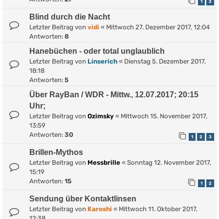
1
2
Blind durch die Nacht
Letzter Beitrag von
vidi
«
Mittwoch 27. Dezember 2017, 12:04
Antworten:
8
Hanebüchen - oder total unglaublich
Letzter Beitrag von
Linserich
«
Dienstag 5. Dezember 2017,
18:18
Antworten:
5
Über RayBan / WDR - Mittw., 12.07.2017; 20:15
Uhr;
Letzter Beitrag von
Ozimsky
«
Mittwoch 15. November 2017,
13:59
Antworten:
30
1
2
3
Brillen-Mythos
Letzter Beitrag von
Messbrille
«
Sonntag 12. November 2017,
15:19
Antworten:
15
1
2
Sendung über Kontaktlinsen
Letzter Beitrag von
Karoshi
«
Mittwoch 11. Oktober 2017,
12:38