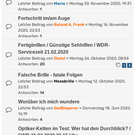
Letzter Beitrag von
Maria
«
Montag 30. November 2020, 19:31
Antworten:
1
Fortschritt im/am Auge
Letzter Beitrag von
Roland A. Frank
«
Montag 16. November
2020, 22:53
Antworten:
1
Fertigbrillen / Günstige Sehhilfen / WDR-
Servicezeit 21.02.2020
Letzter Beitrag von
Distel
«
Montag 26. Oktober 2020, 08:54
Antworten:
20
1
2
Falsche Brille - fatale Folgen
Letzter Beitrag von
Messbrille
«
Montag 12. Oktober 2020,
22:53
Antworten:
14
Worüber ich mich wundere
Letzter Beitrag von
GodEmperor
«
Donnerstag 18. Juni 2020,
16:19
Antworten:
4
Optiker-Ketten im Test: Wer hat den Durchblick? /