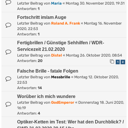
Letzter Beitrag von
Maria
«
Montag 30. November 2020, 19:31
Antworten:
1
Fortschritt im/am Auge
Letzter Beitrag von
Roland A. Frank
«
Montag 16. November
2020, 22:53
Antworten:
1
Fertigbrillen / Günstige Sehhilfen / WDR-
Servicezeit 21.02.2020
Letzter Beitrag von
Distel
«
Montag 26. Oktober 2020, 08:54
Antworten:
20
1
2
Falsche Brille - fatale Folgen
Letzter Beitrag von
Messbrille
«
Montag 12. Oktober 2020,
22:53
Antworten:
14
Worüber ich mich wundere
Letzter Beitrag von
GodEmperor
«
Donnerstag 18. Juni 2020,
16:19
Antworten:
4
Optiker-Ketten im Test: Wer hat den Durchblick? /