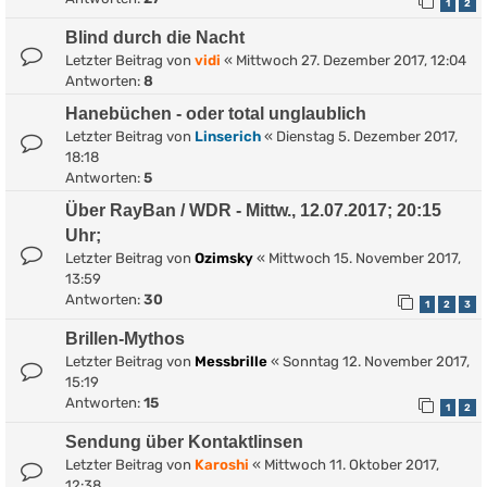
1
2
Blind durch die Nacht
Letzter Beitrag von
vidi
«
Mittwoch 27. Dezember 2017, 12:04
Antworten:
8
Hanebüchen - oder total unglaublich
Letzter Beitrag von
Linserich
«
Dienstag 5. Dezember 2017,
18:18
Antworten:
5
Über RayBan / WDR - Mittw., 12.07.2017; 20:15
Uhr;
Letzter Beitrag von
Ozimsky
«
Mittwoch 15. November 2017,
13:59
Antworten:
30
1
2
3
Brillen-Mythos
Letzter Beitrag von
Messbrille
«
Sonntag 12. November 2017,
15:19
Antworten:
15
1
2
Sendung über Kontaktlinsen
Letzter Beitrag von
Karoshi
«
Mittwoch 11. Oktober 2017,
12:38