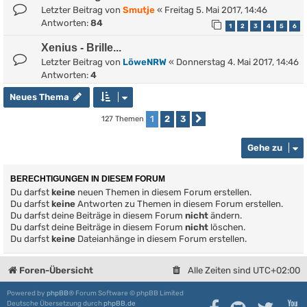
Letzter Beitrag von
Smutje
«
Freitag 5. Mai 2017, 14:46
Antworten:
84
1
2
3
4
5
6
Xenius - Brille...
Letzter Beitrag von
LöweNRW
«
Donnerstag 4. Mai 2017, 14:46
Antworten:
4
Neues Thema
1
2
3
127 Themen
Nächste
Gehe zu
BERECHTIGUNGEN IN DIESEM FORUM
Du darfst
keine
neuen Themen in diesem Forum erstellen.
Du darfst
keine
Antworten zu Themen in diesem Forum erstellen.
Du darfst deine Beiträge in diesem Forum
nicht
ändern.
Du darfst deine Beiträge in diesem Forum
nicht
löschen.
Du darfst
keine
Dateianhänge in diesem Forum erstellen.
Foren-Übersicht
Alle Zeiten sind
UTC+02:00
Powered by
phpBB
® Forum Software © phpBB Limited
Deutsche Übersetzung durch
phpBB.de