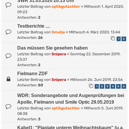
SWR 31.03.2020 20.15 Uhr
Letzter Beitrag von
optikgutachter
«
Mittwoch 1. April 2020,
09:23
Antworten:
2
Testberichte ....
Letzter Beitrag von
Smutje
«
Mittwoch 4. März 2020, 13:44
Antworten:
26
1
2
Das müssen Sie gesehen haben
Letzter Beitrag von
Snipera
«
Sonntag 22. Dezember 2019,
23:37
Antworten:
2
Fielmann ZDF
Letzter Beitrag von
Snipera
«
Mittwoch 26. Juni 2019, 22:56
Antworten:
80
1
2
3
4
5
6
WDR: Sonderangebote und Augenprüfungen bei
Apollo, Fielmann und Smile Optic 29.05.2019
Letzter Beitrag von
optikgutachter
«
Mittwoch 5. Juni 2019,
08:38
Antworten:
3
Kabel1: "Plagiate unterm Weihnachtsbaum" (u.a.