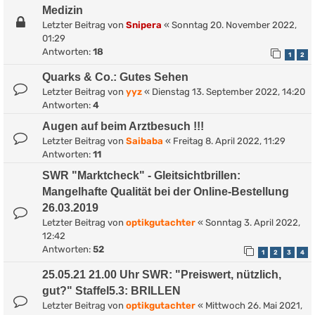
Medizin
Letzter Beitrag von
Snipera
«
Sonntag 20. November 2022,
01:29
Antworten:
18
1
2
Quarks & Co.: Gutes Sehen
Letzter Beitrag von
yyz
«
Dienstag 13. September 2022, 14:20
Antworten:
4
Augen auf beim Arztbesuch !!!
Letzter Beitrag von
Saibaba
«
Freitag 8. April 2022, 11:29
Antworten:
11
SWR "Marktcheck" - Gleitsichtbrillen:
Mangelhafte Qualität bei der Online-Bestellung
26.03.2019
Letzter Beitrag von
optikgutachter
«
Sonntag 3. April 2022,
12:42
Antworten:
52
1
2
3
4
25.05.21 21.00 Uhr SWR: "Preiswert, nützlich,
gut?" Staffel5.3: BRILLEN
Letzter Beitrag von
optikgutachter
«
Mittwoch 26. Mai 2021,