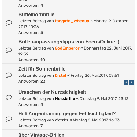
Antworten:
4
Büffelhornbrille
Letzter Beitrag von
tangata_whenua
«
Montag 9. Oktober
2017, 10:36
Antworten:
5
Brillenanpassungstipps von FocusOnline ;)
Letzter Beitrag von
GodEmperor
«
Donnerstag 22. Juni 2017,
19:59
Antworten:
10
Zeit für Sonnenbrille
Letzter Beitrag von
Distel
«
Freitag 26. Mai 2017, 09:51
Antworten:
23
1
2
Ursachen der Kurzsichtigkeit
Letzter Beitrag von
Messbrille
«
Dienstag 9. Mai 2017, 23:12
Antworten:
4
Hilft Augentraining gegen Fehlsichtigkeit?
Letzter Beitrag von
Wetzler
«
Montag 8. Mai 2017, 16:33
Antworten:
7
über Vintage-Brillen