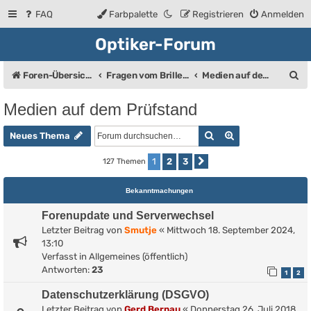
FAQ
Farbpalette
Registrieren
Anmelden
Optiker-Forum
S
Foren-Übersicht
Fragen vom Brillenträger an den Augenoptiker
Medien auf dem Prüfstand
u
Medien auf dem Prüfstand
c
Suche
Erweiterte Such
h
Neues Thema
e
1
2
3
127 Themen
Nächste
Bekanntmachungen
Forenupdate und Serverwechsel
Letzter Beitrag von
Smutje
«
Mittwoch 18. September 2024,
13:10
Verfasst in
Allgemeines (öffentlich)
Antworten:
23
1
2
Datenschutzerklärung (DSGVO)
Letzter Beitrag von
Gerd Bernau
«
Donnerstag 26. Juli 2018,