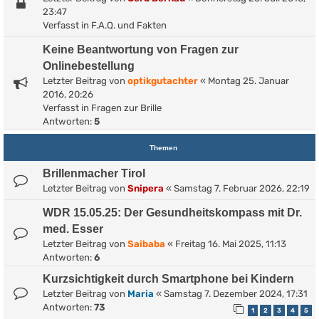
23:47
Verfasst in
F.A.Q. und Fakten
Keine Beantwortung von Fragen zur
Onlinebestellung
Letzter Beitrag von
optikgutachter
«
Montag 25. Januar
2016, 20:26
Verfasst in
Fragen zur Brille
Antworten:
5
Themen
Brillenmacher Tirol
Letzter Beitrag von
Snipera
«
Samstag 7. Februar 2026, 22:19
WDR 15.05.25: Der Gesundheitskompass mit Dr.
med. Esser
Letzter Beitrag von
Saibaba
«
Freitag 16. Mai 2025, 11:13
Antworten:
6
Kurzsichtigkeit durch Smartphone bei Kindern
Letzter Beitrag von
Maria
«
Samstag 7. Dezember 2024, 17:31
Antworten:
73
1
2
3
4
5