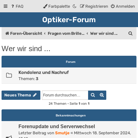
FAQ
Farbpalette
Registrieren
Anmelden
Optiker-Forum
S
Foren-Übersicht
Fragen vom Brillenträger an den Augenoptiker
Wer wir sind ...
u
Wer wir sind ...
c
h
Forum
e
Kondolenz und Nachruf
Themen:
3
Suche
Erweiterte Such
Neues Thema
24 Themen • Seite
1
von
1
Bekanntmachungen
Forenupdate und Serverwechsel
Letzter Beitrag von
Smutje
«
Mittwoch 18. September 2024,