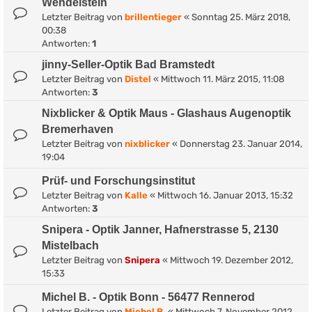
Wendelstein
Letzter Beitrag von
brillentieger
«
Sonntag 25. März 2018,
00:38
Antworten:
1
jinny-Seller-Optik Bad Bramstedt
Letzter Beitrag von
Distel
«
Mittwoch 11. März 2015, 11:08
Antworten:
3
Nixblicker & Optik Maus - Glashaus Augenoptik
Bremerhaven
Letzter Beitrag von
nixblicker
«
Donnerstag 23. Januar 2014,
19:04
Prüf- und Forschungsinstitut
Letzter Beitrag von
Kalle
«
Mittwoch 16. Januar 2013, 15:32
Antworten:
3
Snipera - Optik Janner, Hafnerstrasse 5, 2130
Mistelbach
Letzter Beitrag von
Snipera
«
Mittwoch 19. Dezember 2012,
15:33
Michel B. - Optik Bonn - 56477 Rennerod
Letzter Beitrag von
Michel B.
«
Mittwoch 7. November 2012,