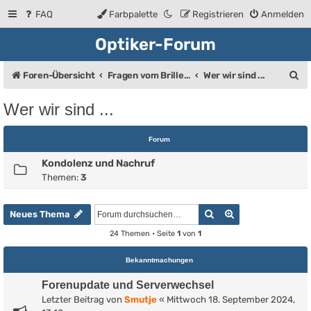
FAQ
Farbpalette
Registrieren
Anmelden
Optiker-Forum
S
Foren-Übersicht
Fragen vom Brillenträger an den Augenoptiker
Wer wir sind ...
u
Wer wir sind ...
c
h
Forum
e
Kondolenz und Nachruf
Themen:
3
Suche
Erweiterte Such
Neues Thema
24 Themen • Seite
1
von
1
Bekanntmachungen
Forenupdate und Serverwechsel
Letzter Beitrag von
Smutje
«
Mittwoch 18. September 2024,