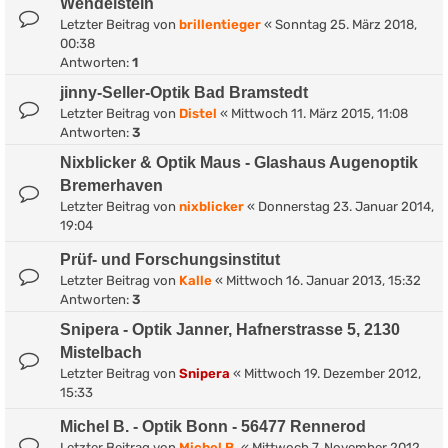
Wendelstein
Letzter Beitrag von
brillentieger
«
Sonntag 25. März 2018,
00:38
Antworten:
1
jinny-Seller-Optik Bad Bramstedt
Letzter Beitrag von
Distel
«
Mittwoch 11. März 2015, 11:08
Antworten:
3
Nixblicker & Optik Maus - Glashaus Augenoptik
Bremerhaven
Letzter Beitrag von
nixblicker
«
Donnerstag 23. Januar 2014,
19:04
Prüf- und Forschungsinstitut
Letzter Beitrag von
Kalle
«
Mittwoch 16. Januar 2013, 15:32
Antworten:
3
Snipera - Optik Janner, Hafnerstrasse 5, 2130
Mistelbach
Letzter Beitrag von
Snipera
«
Mittwoch 19. Dezember 2012,
15:33
Michel B. - Optik Bonn - 56477 Rennerod
Letzter Beitrag von
Michel B.
«
Mittwoch 7. November 2012,