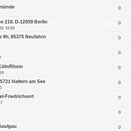
nemünde
0
218, D-12059 Berlin
0
12, 12:25
tz 9h, 85375 Neufahrn
0
0
7
Köln/Rhein
0
:59
5721 Haltern am See
0
50
l-Friedrichsort
0
57
0
 Saulgau
0