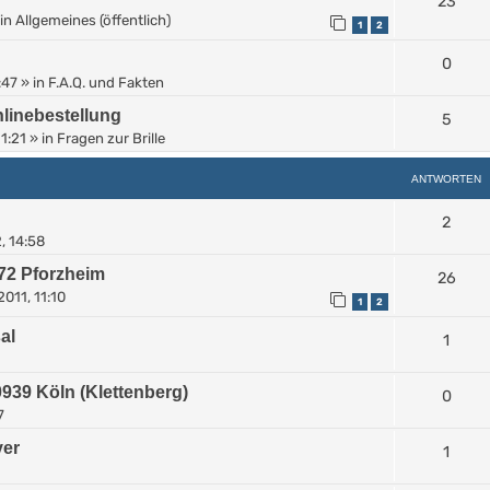
23
in
Allgemeines (öffentlich)
1
2
0
:47
» in
F.A.Q. und Fakten
linebestellung
5
11:21
» in
Fragen zur Brille
ANTWORTEN
2
, 14:58
172 Pforzheim
26
2011, 11:10
1
2
al
1
39 Köln (Klettenberg)
0
7
er
1