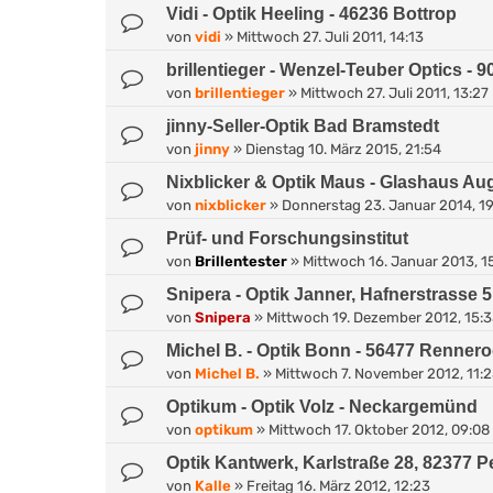
Vidi - Optik Heeling - 46236 Bottrop
von
vidi
»
Mittwoch 27. Juli 2011, 14:13
brillentieger - Wenzel-Teuber Optics - 
von
brillentieger
»
Mittwoch 27. Juli 2011, 13:27
jinny-Seller-Optik Bad Bramstedt
von
jinny
»
Dienstag 10. März 2015, 21:54
Nixblicker & Optik Maus - Glashaus A
von
nixblicker
»
Donnerstag 23. Januar 2014, 1
Prüf- und Forschungsinstitut
von
Brillentester
»
Mittwoch 16. Januar 2013, 1
Snipera - Optik Janner, Hafnerstrasse 5
von
Snipera
»
Mittwoch 19. Dezember 2012, 15:
Michel B. - Optik Bonn - 56477 Renner
von
Michel B.
»
Mittwoch 7. November 2012, 11:
Optikum - Optik Volz - Neckargemünd
von
optikum
»
Mittwoch 17. Oktober 2012, 09:08
Optik Kantwerk, Karlstraße 28, 82377 
von
Kalle
»
Freitag 16. März 2012, 12:23