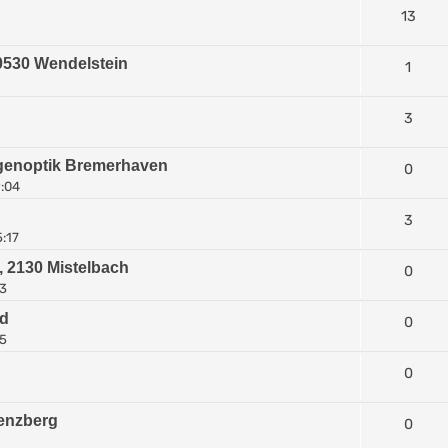
13
90530 Wendelstein
1
3
ugenoptik Bremerhaven
0
9:04
3
5:17
, 2130 Mistelbach
0
33
od
0
25
0
Penzberg
0