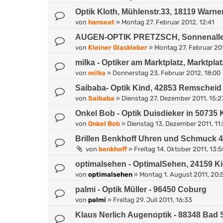
Optik Kloth, Mühlenstr.33, 18119 War
von
hanseat
»
Montag 27. Februar 2012, 12:41
AUGEN-OPTIK PRETZSCH, Sonnenallee 
von
Kleiner Glaskleber
»
Montag 27. Februar 20
milka - Optiker am Marktplatz, Marktpla
von
milka
»
Donnerstag 23. Februar 2012, 18:00
Saibaba- Optik Kind, 42853 Remscheid
von
Saibaba
»
Dienstag 27. Dezember 2011, 15:2
Onkel Bob - Optik Duisdieker in 50735 
von
Onkel Bob
»
Dienstag 13. Dezember 2011, 11
Brillen Benkhoff Uhren und Schmuck 4
von
benkhoff
»
Freitag 14. Oktober 2011, 13:
optimalsehen - OptimalSehen, 24159 Kie
von
optimalsehen
»
Montag 1. August 2011, 20:
palmi - Optik Müller - 96450 Coburg
von
palmi
»
Freitag 29. Juli 2011, 16:33
Klaus Nerlich Augenoptik - 88348 Bad