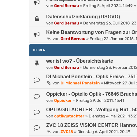
von
Gerd Bernau
»
Freitag 5. April 2024, 14:49
» 
Datenschutzerklärung (DSGVO)
von
Gerd Bernau
»
Donnerstag 26. Juli 2018, 23
Keine Beantwortung von Fragen zur On
von
Gerd Bernau
»
Freitag 22. Januar 2016, 
THEMEN
wer ist wo? - Übersichtskarte
von
Gerd Bernau
»
Donnerstag 23. Februar 2012
DI Michael Ponstein - Optik Freise - 75
von
DI Michael Ponstein
»
Mittwoch 27. Juli 
Oppicker - Optello Optik - 76646 Bruchs
von
Oppicker
»
Freitag 29. Juli 2011, 15:41
OPTIKGUTACHTER - Wolfgang Hirt - 509
von
optikgutachter
»
Dienstag 4. Mai 2021, 13:2
ZVC 18 ZEISS VISION CENTER Hannov
von
ZVC18
»
Dienstag 6. April 2021, 20:49