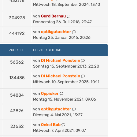
432778
B
Mittwoch 18. September 2024, 13:10
e
i
von
Gerd Bernau
304928
t
Donnerstag 26. Juli 2018, 23:47
r
a
von
optikgutachter
444192
g
Montag 25. Januar 2016, 20:26
ZUGRIFFE
LETZTER BEITRAG
von
DI Michael Ponstein
56362
Sonntag 15. September 2013, 22:20
von
DI Michael Ponstein
134485
Mittwoch 10. September 2025, 10:11
von
Oppicker
54884
Montag 15. November 2021, 09:06
von
optikgutachter
43826
Dienstag 4. Mai 2021, 13:27
von
Onkel Bob
23632
Mittwoch 7. April 2021, 09:07