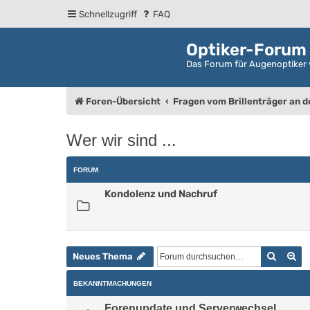
Schnellzugriff
FAQ
Optiker-Forum
Das Forum für Augenoptiker 
Foren-Übersicht
Fragen vom Brillenträger an 
Wer wir sind ...
FORUM
Kondolenz und Nachruf
Suche
Er
Neues Thema
BEKANNTMACHUNGEN
Forenupdate und Serverwechsel