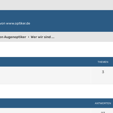
von www.optiker.de
den Augenoptiker
Wer wir sind ...
THEMEN
3
weiterte Suche
ANTWORTEN