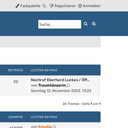
Farbpalette
Registrieren
Anmelden
Suche
Erweiterte Such
BEITRÄGE
LETZTER BEITRAG
Nachruf Eberhard Luckas / Öff…
22
N
von
Traumtänzerin
e
Sonntag 12. November 2023, 13:22
u
e
24 Themen • Seite
1
von
1
s
t
ZUGRIFFE
LETZTER BEITRAG
e
r
von
Smutje