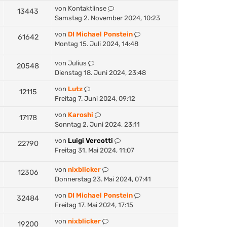
von
Kontaktlinse
13443
Samstag 2. November 2024, 10:23
von
DI Michael Ponstein
61642
Montag 15. Juli 2024, 14:48
von
Julius
20548
Dienstag 18. Juni 2024, 23:48
von
Lutz
12115
Freitag 7. Juni 2024, 09:12
von
Karoshi
17178
Sonntag 2. Juni 2024, 23:11
von
Luigi Vercotti
22790
Freitag 31. Mai 2024, 11:07
von
nixblicker
12306
Donnerstag 23. Mai 2024, 07:41
von
DI Michael Ponstein
32484
Freitag 17. Mai 2024, 17:15
von
nixblicker
19200