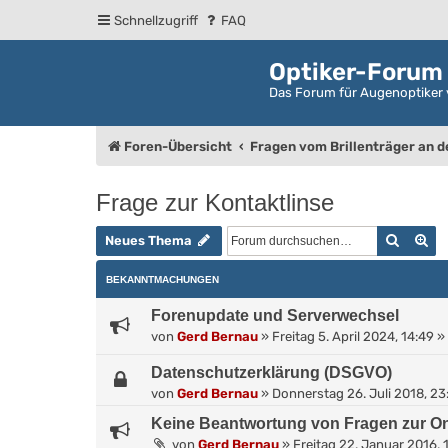
Schnellzugriff
FAQ
Optiker-Forum
Das Forum für Augenoptiker 
Foren-Übersicht
Fragen vom Brillenträger an 
Frage zur Kontaktlinse
Suche
Er
Neues Thema
BEKANNTMACHUNGEN
Forenupdate und Serverwechsel
von
Gerd Bernau
»
Freitag 5. April 2024, 14:49
» 
Datenschutzerklärung (DSGVO)
von
Gerd Bernau
»
Donnerstag 26. Juli 2018, 23
Keine Beantwortung von Fragen zur On
von
Gerd Bernau
»
Freitag 22. Januar 2016, 