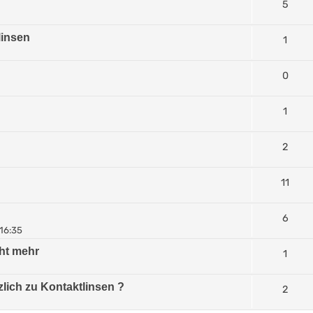
5
linsen
1
0
1
2
11
6
 16:35
cht mehr
1
zlich zu Kontaktlinsen ?
2