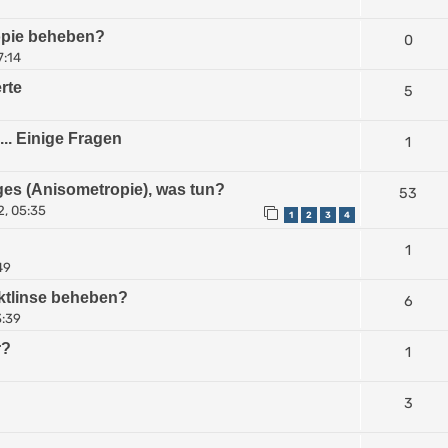
ropie beheben?
0
7:14
rte
5
.. Einige Fragen
1
es (Anisometropie), was tun?
53
2, 05:35
1
2
3
4
1
49
ktlinse beheben?
6
3:39
r?
1
3