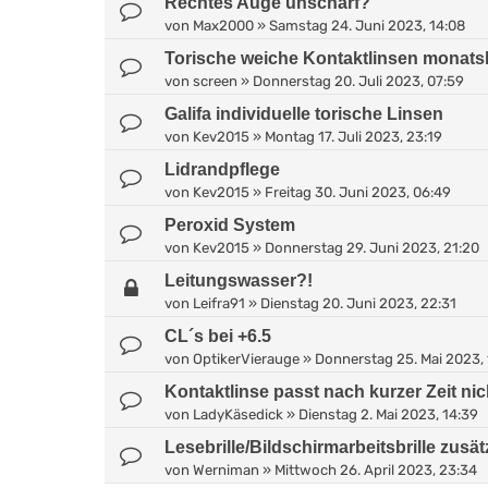
Rechtes Auge unscharf?
von
Max2000
»
Samstag 24. Juni 2023, 14:08
Torische weiche Kontaktlinsen monats
von
screen
»
Donnerstag 20. Juli 2023, 07:59
Galifa individuelle torische Linsen
von
Kev2015
»
Montag 17. Juli 2023, 23:19
Lidrandpflege
von
Kev2015
»
Freitag 30. Juni 2023, 06:49
Peroxid System
von
Kev2015
»
Donnerstag 29. Juni 2023, 21:20
Leitungswasser?!
von
Leifra91
»
Dienstag 20. Juni 2023, 22:31
CL´s bei +6.5
von
OptikerVierauge
»
Donnerstag 25. Mai 2023,
Kontaktlinse passt nach kurzer Zeit ni
von
LadyKäsedick
»
Dienstag 2. Mai 2023, 14:39
Lesebrille/Bildschirmarbeitsbrille zusät
von
Werniman
»
Mittwoch 26. April 2023, 23:34