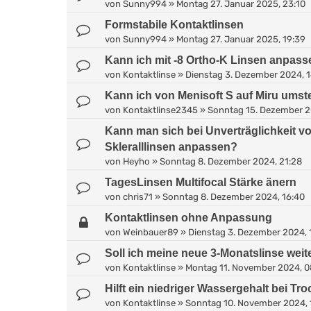
von
Sunny994
»
Montag 27. Januar 2025, 23:10
Formstabile Kontaktlinsen
von
Sunny994
»
Montag 27. Januar 2025, 19:39
Kann ich mit -8 Ortho-K Linsen anpas
von
Kontaktlinse
»
Dienstag 3. Dezember 2024, 
Kann ich von Menisoft S auf Miru umst
von
Kontaktlinse2345
»
Sonntag 15. Dezember 2
Kann man sich bei Unverträglichkeit vo
Skleralllinsen anpassen?
von
Heyho
»
Sonntag 8. Dezember 2024, 21:28
TagesLinsen Multifocal Stärke änern
von
chris71
»
Sonntag 8. Dezember 2024, 16:40
Kontaktlinsen ohne Anpassung
von
Weinbauer89
»
Dienstag 3. Dezember 2024, 
Soll ich meine neue 3-Monatslinse weit
von
Kontaktlinse
»
Montag 11. November 2024, 0
Hilft ein niedriger Wassergehalt bei Tr
von
Kontaktlinse
»
Sonntag 10. November 2024, 