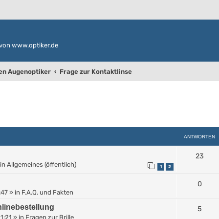
von www.optiker.de
den Augenoptiker
Frage zur Kontaktlinse
weiterte Suche
ANTWORTEN
23
in
Allgemeines (öffentlich)
1
2
0
:47
» in
F.A.Q. und Fakten
linebestellung
5
11:21
» in
Fragen zur Brille