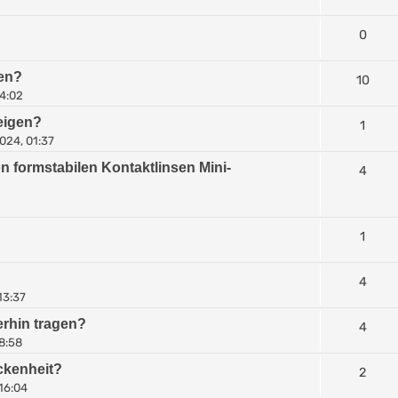
0
sen?
10
14:02
eigen?
1
024, 01:37
n formstabilen Kontaktlinsen Mini-
4
1
4
13:37
erhin tragen?
4
8:58
ockenheit?
2
16:04