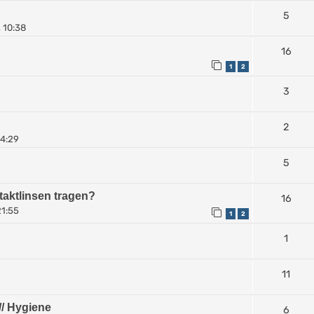
5
 10:38
16
1
2
3
2
14:29
5
taktlinsen tragen?
16
21:55
1
2
1
11
// Hygiene
6