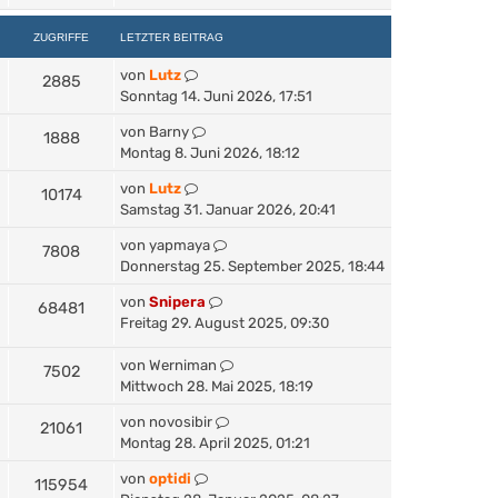
ZUGRIFFE
LETZTER BEITRAG
von
Lutz
2885
Sonntag 14. Juni 2026, 17:51
von
Barny
1888
Montag 8. Juni 2026, 18:12
von
Lutz
10174
Samstag 31. Januar 2026, 20:41
von
yapmaya
7808
Donnerstag 25. September 2025, 18:44
von
Snipera
68481
Freitag 29. August 2025, 09:30
von
Werniman
7502
Mittwoch 28. Mai 2025, 18:19
von
novosibir
21061
Montag 28. April 2025, 01:21
von
optidi
115954