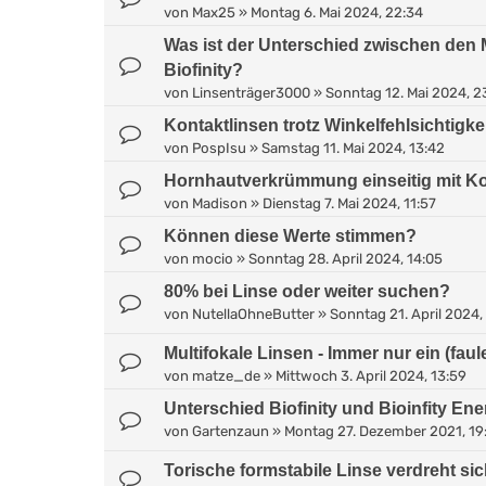
von
Max25
»
Montag 6. Mai 2024, 22:34
Was ist der Unterschied zwischen de
Biofinity?
von
Linsenträger3000
»
Sonntag 12. Mai 2024, 2
Kontaktlinsen trotz Winkelfehlsichtigke
von
PospIsu
»
Samstag 11. Mai 2024, 13:42
Hornhautverkrümmung einseitig mit Ko
von
Madison
»
Dienstag 7. Mai 2024, 11:57
Können diese Werte stimmen?
von
mocio
»
Sonntag 28. April 2024, 14:05
80% bei Linse oder weiter suchen?
von
NutellaOhneButter
»
Sonntag 21. April 2024,
Multifokale Linsen - Immer nur ein (fa
von
matze_de
»
Mittwoch 3. April 2024, 13:59
Unterschied Biofinity und Bioinfity En
von
Gartenzaun
»
Montag 27. Dezember 2021, 19
Torische formstabile Linse verdreht si