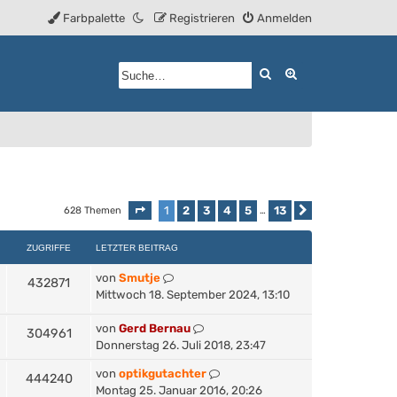
Farbpalette
Registrieren
Anmelden
Suche
Erweiterte Such
1
2
3
4
5
13
628 Themen
Seite
1
von
13
…
Nächste
ZUGRIFFE
LETZTER BEITRAG
von
Smutje
432871
Mittwoch 18. September 2024, 13:10
von
Gerd Bernau
304961
Donnerstag 26. Juli 2018, 23:47
von
optikgutachter
444240
Montag 25. Januar 2016, 20:26