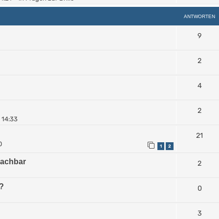
ANTWORTEN
9
2
4
2
 14:33
21
0
1
2
machbar
2
?
0
3