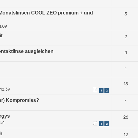
n Monatslinsen COOL ZEO premium + und
5
3:09
it
7
ntaktlinse ausgleichen
4
1
15
 12:39
1
2
uler) Kompromiss?
1
ergys
26
:51
1
2
ch
12