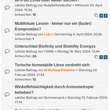
80% bei Linse oder weiter suchen?
Letzter Beitrag von
NutellaOhneButter
«
Mittwoch 24. April
2024, 19:26
Antworten:
15
1
2
Multifokale Linsen - Immer nur ein (fauler)
Kompromiss?
Letzter Beitrag von
Lutz
«
Donnerstag 4. April 2024, 20:06
Antworten:
1
Unterschied Biofinity und Bioinfity Energys
Letzter Beitrag von
TOMillr
«
Montag 18. März 2024, 13:44
Antworten:
26
1
2
Torische formstabile Linse verdreht sich
Letzter Beitrag von
DI Michael Ponstein
«
Dienstag 20.
Februar 2024, 11:34
Antworten:
12
Winkelfehlsichtigkeit durch Anisometropie
beheben?
Letzter Beitrag von
Sommersand
«
Dienstag 13. Februar 2024,
17:14