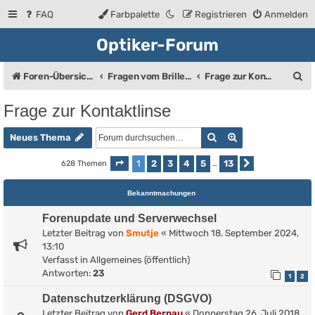
FAQ
Farbpalette
Registrieren
Anmelden
Optiker-Forum
S
Foren-Übersicht
Fragen vom Brillenträger an den Augenoptiker
Frage zur Kontaktlinse
u
Frage zur Kontaktlinse
c
Suche
Erweiterte Such
h
Neues Thema
e
1
2
3
4
5
13
628 Themen
Seite
1
von
13
…
Nächste
Bekanntmachungen
Forenupdate und Serverwechsel
Letzter Beitrag von
Smutje
«
Mittwoch 18. September 2024,
13:10
Verfasst in
Allgemeines (öffentlich)
Antworten:
23
1
2
Datenschutzerklärung (DSGVO)
Letzter Beitrag von
Gerd Bernau
«
Donnerstag 26. Juli 2018,