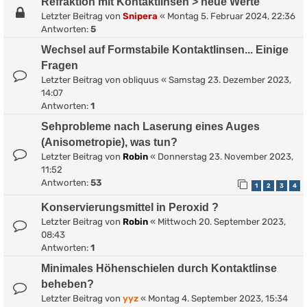
Refraktion mit Kontaktlinsen > neue Werte
Letzter Beitrag von
Snipera
«
Montag 5. Februar 2024, 22:36
Antworten:
5
Wechsel auf Formstabile Kontaktlinsen... Einige
Fragen
Letzter Beitrag von
obliquus
«
Samstag 23. Dezember 2023,
14:07
Antworten:
1
Sehprobleme nach Laserung eines Auges
(Anisometropie), was tun?
Letzter Beitrag von
Robin
«
Donnerstag 23. November 2023,
11:52
Antworten:
53
1
2
3
4
Konservierungsmittel in Peroxid ?
Letzter Beitrag von
Robin
«
Mittwoch 20. September 2023,
08:43
Antworten:
1
Minimales Höhenschielen durch Kontaktlinse
beheben?
Letzter Beitrag von
yyz
«
Montag 4. September 2023, 15:34