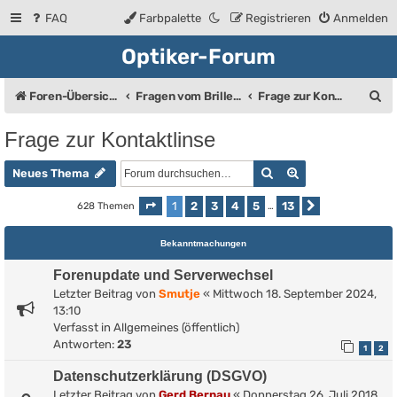
FAQ
Farbpalette
Registrieren
Anmelden
Optiker-Forum
S
Foren-Übersicht
Fragen vom Brillenträger an den Augenoptiker
Frage zur Kontaktlinse
u
Frage zur Kontaktlinse
c
Suche
Erweiterte Such
h
Neues Thema
e
1
2
3
4
5
13
628 Themen
Seite
1
von
13
…
Nächste
Bekanntmachungen
Forenupdate und Serverwechsel
Letzter Beitrag von
Smutje
«
Mittwoch 18. September 2024,
13:10
Verfasst in
Allgemeines (öffentlich)
Antworten:
23
1
2
Datenschutzerklärung (DSGVO)
Letzter Beitrag von
Gerd Bernau
«
Donnerstag 26. Juli 2018,