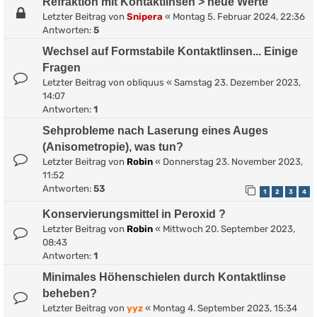
Refraktion mit Kontaktlinsen > neue Werte
Letzter Beitrag von
Snipera
«
Montag 5. Februar 2024, 22:36
Antworten:
5
Wechsel auf Formstabile Kontaktlinsen... Einige
Fragen
Letzter Beitrag von
obliquus
«
Samstag 23. Dezember 2023,
14:07
Antworten:
1
Sehprobleme nach Laserung eines Auges
(Anisometropie), was tun?
Letzter Beitrag von
Robin
«
Donnerstag 23. November 2023,
11:52
Antworten:
53
1
2
3
4
Konservierungsmittel in Peroxid ?
Letzter Beitrag von
Robin
«
Mittwoch 20. September 2023,
08:43
Antworten:
1
Minimales Höhenschielen durch Kontaktlinse
beheben?
Letzter Beitrag von
yyz
«
Montag 4. September 2023, 15:34