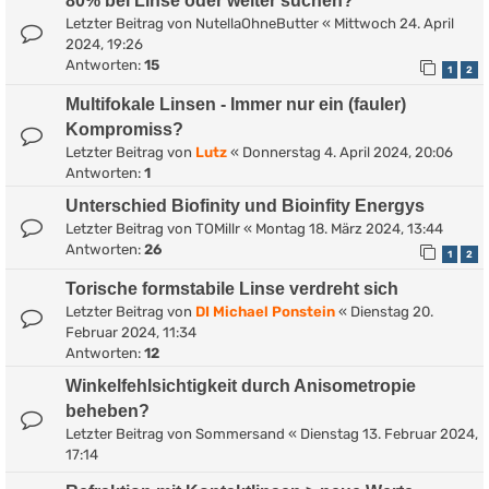
80% bei Linse oder weiter suchen?
Letzter Beitrag von
NutellaOhneButter
«
Mittwoch 24. April
2024, 19:26
Antworten:
15
1
2
Multifokale Linsen - Immer nur ein (fauler)
Kompromiss?
Letzter Beitrag von
Lutz
«
Donnerstag 4. April 2024, 20:06
Antworten:
1
Unterschied Biofinity und Bioinfity Energys
Letzter Beitrag von
TOMillr
«
Montag 18. März 2024, 13:44
Antworten:
26
1
2
Torische formstabile Linse verdreht sich
Letzter Beitrag von
DI Michael Ponstein
«
Dienstag 20.
Februar 2024, 11:34
Antworten:
12
Winkelfehlsichtigkeit durch Anisometropie
beheben?
Letzter Beitrag von
Sommersand
«
Dienstag 13. Februar 2024,
17:14