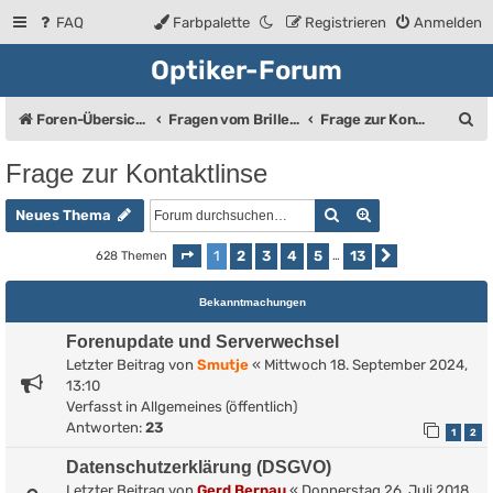
FAQ
Farbpalette
Registrieren
Anmelden
Optiker-Forum
S
Foren-Übersicht
Fragen vom Brillenträger an den Augenoptiker
Frage zur Kontaktlinse
u
Frage zur Kontaktlinse
c
Suche
Erweiterte Such
h
Neues Thema
e
1
2
3
4
5
13
628 Themen
Seite
1
von
13
…
Nächste
Bekanntmachungen
Forenupdate und Serverwechsel
Letzter Beitrag von
Smutje
«
Mittwoch 18. September 2024,
13:10
Verfasst in
Allgemeines (öffentlich)
Antworten:
23
1
2
Datenschutzerklärung (DSGVO)
Letzter Beitrag von
Gerd Bernau
«
Donnerstag 26. Juli 2018,