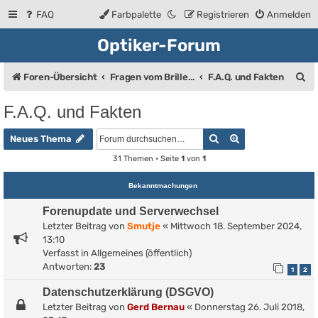
FAQ
Farbpalette
Registrieren
Anmelden
Optiker-Forum
S
Foren-Übersicht
Fragen vom Brillenträger an den Augenoptiker
F.A.Q. und Fakten
u
F.A.Q. und Fakten
c
Suche
Erweiterte Such
h
Neues Thema
e
31 Themen • Seite
1
von
1
Bekanntmachungen
Forenupdate und Serverwechsel
Letzter Beitrag von
Smutje
«
Mittwoch 18. September 2024,
13:10
Verfasst in
Allgemeines (öffentlich)
Antworten:
23
1
2
Datenschutzerklärung (DSGVO)
Letzter Beitrag von
Gerd Bernau
«
Donnerstag 26. Juli 2018,