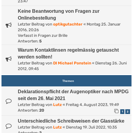
23:47
Keine Beantwortung von Fragen zur
Onlinebestellung
Letzter Beitrag von
optikgutachter
«
Montag 25. Januar
2016, 20:26
Verfasst in
Fragen zur Brille
Antworten:
5
Warum Kontaktlinsen regelmässig getauscht
werden sollten!
Letzter Beitrag von
DI Michael Ponstein
«
Dienstag 26. Juni
2012, 09:45
Themen
Deklarationspflicht der Augenoptiker nach MPDG
seit dem 26. Mai 2021
Letzter Beitrag von
Lutz
«
Freitag 4. August 2023, 19:49
Antworten:
20
1
2
Unterschiedliche Schreibweisen der Glasstärke
Letzter Beitrag von
Lutz
«
Dienstag 19. Juli 2022, 10:35
Antworten:
2