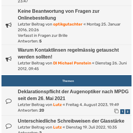
23:47
Keine Beantwortung von Fragen zur
Onlinebestellung
Letzter Beitrag von
optikgutachter
«
Montag 25. Januar
2016, 20:26
Verfasst in
Fragen zur Brille
Antworten:
5
Warum Kontaktlinsen regelmässig getauscht
werden sollten!
Letzter Beitrag von
DI Michael Ponstein
«
Dienstag 26. Juni
2012, 09:45
Themen
Deklarationspflicht der Augenoptiker nach MPDG
seit dem 26. Mai 2021
Letzter Beitrag von
Lutz
«
Freitag 4. August 2023, 19:49
Antworten:
20
1
2
Unterschiedliche Schreibweisen der Glasstärke
Letzter Beitrag von
Lutz
«
Dienstag 19. Juli 2022, 10:35
Antworten:
2