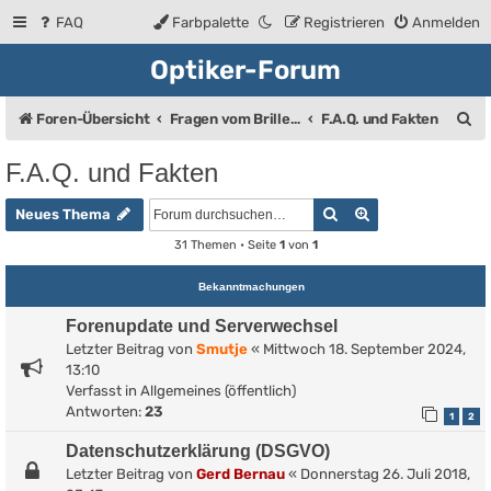
FAQ
Farbpalette
Registrieren
Anmelden
Optiker-Forum
S
Foren-Übersicht
Fragen vom Brillenträger an den Augenoptiker
F.A.Q. und Fakten
u
F.A.Q. und Fakten
c
Suche
Erweiterte Such
h
Neues Thema
e
31 Themen • Seite
1
von
1
Bekanntmachungen
Forenupdate und Serverwechsel
Letzter Beitrag von
Smutje
«
Mittwoch 18. September 2024,
13:10
Verfasst in
Allgemeines (öffentlich)
Antworten:
23
1
2
Datenschutzerklärung (DSGVO)
Letzter Beitrag von
Gerd Bernau
«
Donnerstag 26. Juli 2018,