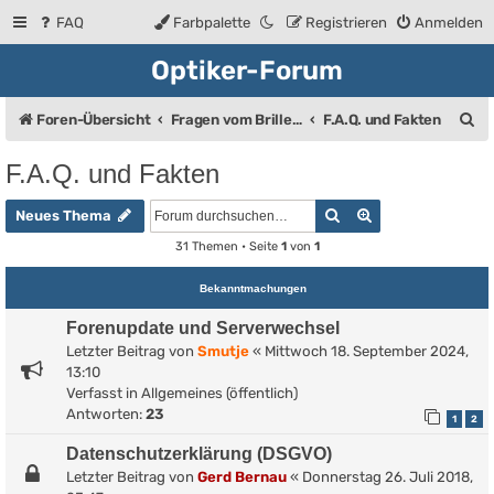
FAQ
Farbpalette
Registrieren
Anmelden
Optiker-Forum
S
Foren-Übersicht
Fragen vom Brillenträger an den Augenoptiker
F.A.Q. und Fakten
u
F.A.Q. und Fakten
c
Suche
Erweiterte Such
h
Neues Thema
e
31 Themen • Seite
1
von
1
Bekanntmachungen
Forenupdate und Serverwechsel
Letzter Beitrag von
Smutje
«
Mittwoch 18. September 2024,
13:10
Verfasst in
Allgemeines (öffentlich)
Antworten:
23
1
2
Datenschutzerklärung (DSGVO)
Letzter Beitrag von
Gerd Bernau
«
Donnerstag 26. Juli 2018,