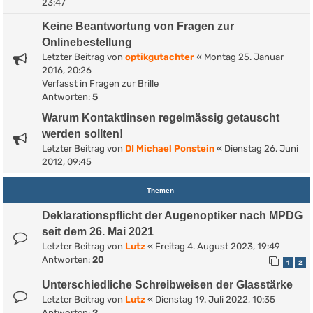
23:47
Keine Beantwortung von Fragen zur
Onlinebestellung
Letzter Beitrag von
optikgutachter
«
Montag 25. Januar
2016, 20:26
Verfasst in
Fragen zur Brille
Antworten:
5
Warum Kontaktlinsen regelmässig getauscht
werden sollten!
Letzter Beitrag von
DI Michael Ponstein
«
Dienstag 26. Juni
2012, 09:45
Themen
Deklarationspflicht der Augenoptiker nach MPDG
seit dem 26. Mai 2021
Letzter Beitrag von
Lutz
«
Freitag 4. August 2023, 19:49
Antworten:
20
1
2
Unterschiedliche Schreibweisen der Glasstärke
Letzter Beitrag von
Lutz
«
Dienstag 19. Juli 2022, 10:35
Antworten:
2