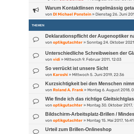
Warum Kontaktlinsen regelmässig geta
von
DI Michael Ponstein
»
Dienstag 26. Juni 20
THEMEN
Deklarationspflicht der Augenoptiker 
von
optikgutachter
»
Sonntag 24. Oktober 2021
Unterschiedliche Schreibweisen der Gl
von
vidi
»
Mittwoch 9. Februar 2011, 12:03
So verrückt ist unsere Sicht
von
Karoshi
»
Mittwoch 5. Juni 2019, 22:36
Kurzsichtigkeit bei den Menschen nimm
von
Roland A. Frank
»
Montag 6. August 2018, 0
Wie finde ich das richtige Gleitsichtglas
von
optikgutachter
»
Montag 30. Oktober 2017,
Bildschirm-Arbeitsplatz-Brillen / Minde
von
optikgutachter
»
Montag 15. Mai 2017, 16:41
Urteil zum Brillen-Onlineshop