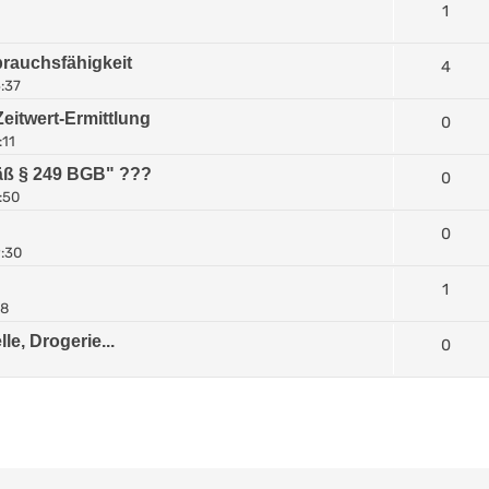
1
brauchsfähigkeit
4
5:37
Zeitwert-Ermittlung
0
:11
mäß § 249 BGB" ???
0
:50
0
9:30
1
38
e, Drogerie...
0