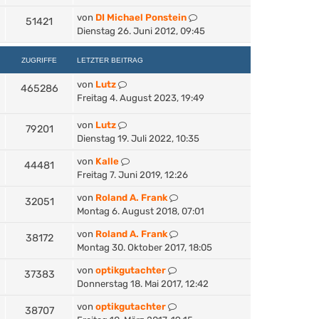
von
DI Michael Ponstein
51421
Dienstag 26. Juni 2012, 09:45
ZUGRIFFE
LETZTER BEITRAG
von
Lutz
465286
Freitag 4. August 2023, 19:49
von
Lutz
79201
Dienstag 19. Juli 2022, 10:35
von
Kalle
44481
Freitag 7. Juni 2019, 12:26
von
Roland A. Frank
32051
Montag 6. August 2018, 07:01
von
Roland A. Frank
38172
Montag 30. Oktober 2017, 18:05
von
optikgutachter
37383
Donnerstag 18. Mai 2017, 12:42
von
optikgutachter
38707