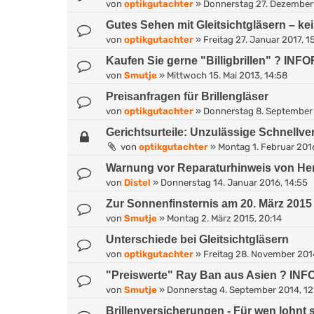
von
optikgutachter
»
Donnerstag 27. Dezember 
Gutes Sehen mit Gleitsichtgläsern – kei
von
optikgutachter
»
Freitag 27. Januar 2017, 1
Kaufen Sie gerne "Billigbrillen" ? IN
von
Smutje
»
Mittwoch 15. Mai 2013, 14:58
Preisanfragen für Brillengläser
von
optikgutachter
»
Donnerstag 8. September 
Gerichtsurteile: Unzulässige Schnellv
von
optikgutachter
»
Montag 1. Februar 201
Warnung vor Reparaturhinweis von He
von
Distel
»
Donnerstag 14. Januar 2016, 14:55
Zur Sonnenfinsternis am 20. März 2015
von
Smutje
»
Montag 2. März 2015, 20:14
Unterschiede bei Gleitsichtgläsern
von
optikgutachter
»
Freitag 28. November 201
"Preiswerte" Ray Ban aus Asien ? I
von
Smutje
»
Donnerstag 4. September 2014, 12
Brillenversicherungen - Für wen lohnt 