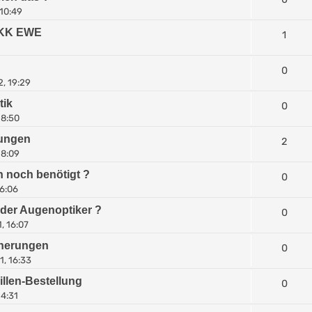
 10:49
 BKK EWE
1
0
, 19:29
tik
0
18:50
rungen
2
18:09
n noch benötigt ?
0
16:06
der Augenoptiker ?
0
, 16:07
cherungen
0
1, 16:33
llen-Bestellung
0
14:31