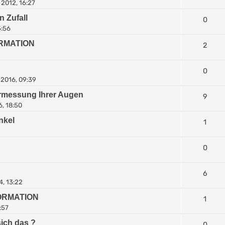
2012, 16:27
n Zufall
0
5:56
FORMATION
2
0
2016, 09:39
ermessung Ihrer Augen
9
6, 18:50
nkel
1
0
6
4, 13:22
NFORMATION
1
:57
sich das ?
0