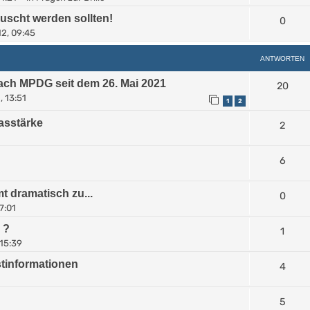
uscht werden sollten!
0
12, 09:45
ANTWORTEN
nach MPDG seit dem 26. Mai 2021
20
, 13:51
1
2
asstärke
2
6
t dramatisch zu...
0
7:01
 ?
1
 15:39
stinformationen
4
5