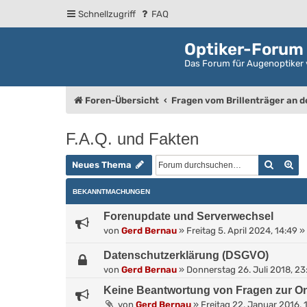
Schnellzugriff
FAQ
Optiker-Forum
Das Forum für Augenoptiker 
Foren-Übersicht
Fragen vom Brillenträger an 
F.A.Q. und Fakten
Suche
Er
Neues Thema
BEKANNTMACHUNGEN
Forenupdate und Serverwechsel
von
Gerd Bernau
»
Freitag 5. April 2024, 14:49
» 
Datenschutzerklärung (DSGVO)
von
Gerd Bernau
»
Donnerstag 26. Juli 2018, 23
Keine Beantwortung von Fragen zur On
von
Gerd Bernau
»
Freitag 22. Januar 2016, 