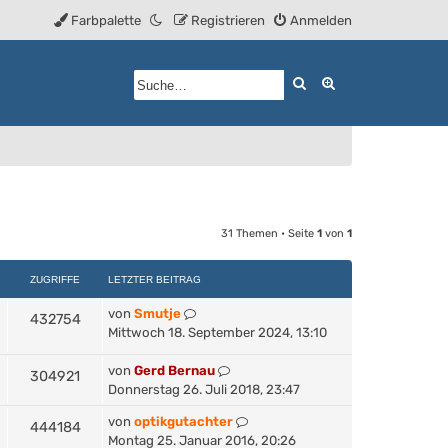
Farbpalette
Registrieren
Anmelden
Suche
Erweiterte Such
31 Themen • Seite
1
von
1
ZUGRIFFE
LETZTER BEITRAG
von
Smutje
432754
Mittwoch 18. September 2024, 13:10
von
Gerd Bernau
304921
Donnerstag 26. Juli 2018, 23:47
von
optikgutachter
444184
Montag 25. Januar 2016, 20:26