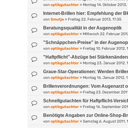
von
optikgutachter
»
Montag 14. Oktober 2013,
Internet-Brillen hier: Empfehlung der
von
Smutje
»
Freitag 22. Februar 2013, 17:35
Beratungsqualität in der Augenoptik
von
optikgutachter
»
Mittwoch 22. Februar 2012
"Schnäppchen-Preise" in der Augenop
von
optikgutachter
»
Freitag 10. Februar 2012, 
"Haftpflicht"-Abzüge bei Stärkenände
von
optikgutachter
»
Montag 23. Januar 2012, 
Graue-Star-Operationen: Werden Brille
von
optikgutachter
»
Montag 16. Januar 2012, 
Brillenverordnungen: Vom Augenarzt o
von
optikgutachter
»
Freitag 23. Dezember 2011
Schnellgutachten für Haftpflicht-Versi
von
optikgutachter
»
Freitag 16. September 201
Benötigte Angaben zur Online-Shop-Bri
von
optikgutachter
»
Samstag 6. August 2011, 