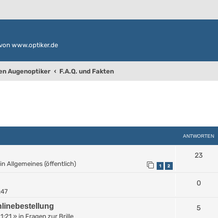
von www.optiker.de
den Augenoptiker
F.A.Q. und Fakten
weiterte Suche
ANTWORTEN
23
in
Allgemeines (öffentlich)
1
2
0
:47
linebestellung
5
11:21
» in
Fragen zur Brille