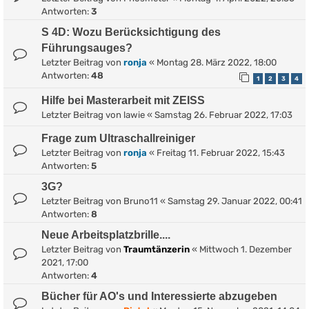
Antworten:
3
S 4D: Wozu Berücksichtigung des
Führungsauges?
Letzter Beitrag von
ronja
«
Montag 28. März 2022, 18:00
Antworten:
48
1
2
3
4
Hilfe bei Masterarbeit mit ZEISS
Letzter Beitrag von
lawie
«
Samstag 26. Februar 2022, 17:03
Frage zum Ultraschallreiniger
Letzter Beitrag von
ronja
«
Freitag 11. Februar 2022, 15:43
Antworten:
5
3G?
Letzter Beitrag von
Bruno11
«
Samstag 29. Januar 2022, 00:41
Antworten:
8
Neue Arbeitsplatzbrille....
Letzter Beitrag von
Traumtänzerin
«
Mittwoch 1. Dezember
2021, 17:00
Antworten:
4
Bücher für AO's und Interessierte abzugeben