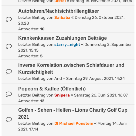
Letzter Beitrag von
Distel
«
Montag 15. November 2021, 14:04
Autofahren/Nachtsichtbrillengläser
Letzter Beitrag von
Saibaba
«
Dienstag 26. Oktober 2021,
20:28
Antworten:
10
Krankenkassen Zuzahlungen Beiträge
Letzter Beitrag von
starry_night
«
Donnerstag 2. September
2021, 15:15
Antworten:
5
inverse Korrelation zwischen Schlafdauer und
Kurzsichtigkeit
Letzter Beitrag von
And
«
Sonntag 29. August 2021, 14:24
Popcorn & Kaffee (Öffentlich)
Letzter Beitrag von
Snipera
«
Samstag 26. Juni 2021, 16:07
Antworten:
12
Golfen - Sehen - Helfen - Lions Charity Golf Cup
2021
Letzter Beitrag von
DI Michael Ponstein
«
Montag 14. Juni
2021, 17:14