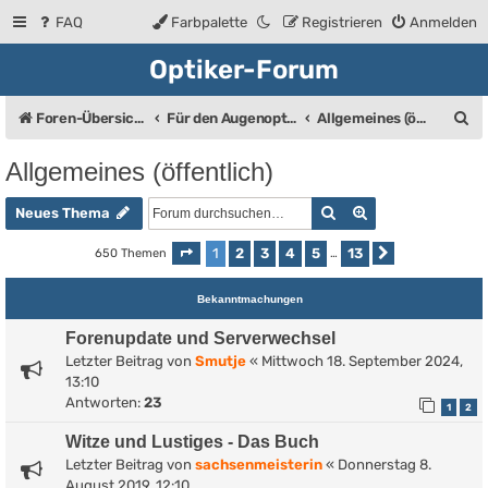
FAQ
Farbpalette
Registrieren
Anmelden
Optiker-Forum
S
Foren-Übersicht
Für den Augenoptiker (Bis auf den Bereich "Allgemeines" eine geschlossene Gruppe)
Allgemeines (öffentlich)
u
Allgemeines (öffentlich)
c
Suche
Erweiterte Such
h
Neues Thema
e
1
2
3
4
5
13
650 Themen
Seite
1
von
13
…
Nächste
Bekanntmachungen
Forenupdate und Serverwechsel
Letzter Beitrag von
Smutje
«
Mittwoch 18. September 2024,
13:10
Antworten:
23
1
2
Witze und Lustiges - Das Buch
Letzter Beitrag von
sachsenmeisterin
«
Donnerstag 8.
August 2019, 12:10