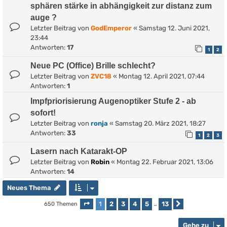
sphären stärke in abhängigkeit zur distanz zum
auge ?
Letzter Beitrag von
GodEmperor
«
Samstag 12. Juni 2021,
23:44
Antworten:
17
1
2
Neue PC (Office) Brille schlecht?
Letzter Beitrag von
ZVC18
«
Montag 12. April 2021, 07:44
Antworten:
1
Impfpriorisierung Augenoptiker Stufe 2 - ab
sofort!
Letzter Beitrag von
ronja
«
Samstag 20. März 2021, 18:27
Antworten:
33
1
2
3
Lasern nach Katarakt-OP
Letzter Beitrag von
Robin
«
Montag 22. Februar 2021, 13:06
Antworten:
14
Neues Thema
1
2
3
4
5
13
650 Themen
Seite
1
von
13
…
Nächste
Gehe zu