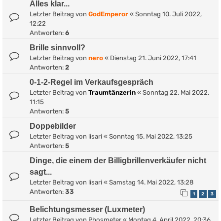
Alles klar...
Letzter Beitrag von
GodEmperor
«
Sonntag 10. Juli 2022,
12:22
Antworten:
6
Brille sinnvoll?
Letzter Beitrag von
nero
«
Dienstag 21. Juni 2022, 17:41
Antworten:
2
0-1-2-Regel im Verkaufsgespräch
Letzter Beitrag von
Traumtänzerin
«
Sonntag 22. Mai 2022,
11:15
Antworten:
5
Doppebilder
Letzter Beitrag von
lisari
«
Sonntag 15. Mai 2022, 13:25
Antworten:
5
Dinge, die einem der Billigbrillenverkäufer nicht
sagt...
Letzter Beitrag von
lisari
«
Samstag 14. Mai 2022, 13:28
Antworten:
33
1
2
3
Belichtungsmesser (Luxmeter)
Letzter Beitrag von
Phosmeter
«
Montag 4. April 2022, 20:36