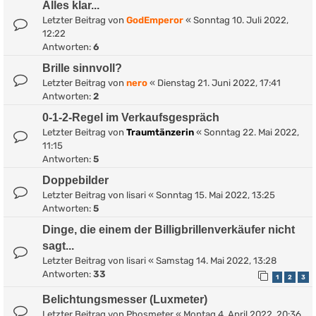
Alles klar...
Letzter Beitrag von
GodEmperor
«
Sonntag 10. Juli 2022,
12:22
Antworten:
6
Brille sinnvoll?
Letzter Beitrag von
nero
«
Dienstag 21. Juni 2022, 17:41
Antworten:
2
0-1-2-Regel im Verkaufsgespräch
Letzter Beitrag von
Traumtänzerin
«
Sonntag 22. Mai 2022,
11:15
Antworten:
5
Doppebilder
Letzter Beitrag von
lisari
«
Sonntag 15. Mai 2022, 13:25
Antworten:
5
Dinge, die einem der Billigbrillenverkäufer nicht
sagt...
Letzter Beitrag von
lisari
«
Samstag 14. Mai 2022, 13:28
Antworten:
33
1
2
3
Belichtungsmesser (Luxmeter)
Letzter Beitrag von
Phosmeter
«
Montag 4. April 2022, 20:36