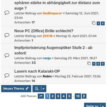
sphären stärke in abhängigkeit zur distanz zum
auge ?
Letzter Beitrag von
GodEmperor
«
Samstag 12. Juni 2021,
23:44
Antworten:
17
1
2
Neue PC (Office) Brille schlecht?
Letzter Beitrag von
ZVC18
«
Montag 12. April 2021, 07:44
Antworten:
1
Impfpriorisierung Augenoptiker Stufe 2 - ab
sofort!
Letzter Beitrag von
ronja
«
Samstag 20. März 2021, 18:27
Antworten:
33
1
2
3
Lasern nach Katarakt-OP
Letzter Beitrag von
Robin
«
Montag 22. Februar 2021, 13:06
Antworten:
14
Neues Thema
1
2
3
4
5
13
650 Themen
Seite
1
von
13
…
Nächste
Gehe zu