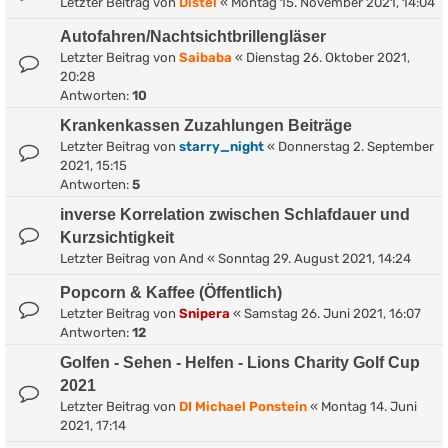
Letzter Beitrag von
Distel
«
Montag 15. November 2021, 14:04
Autofahren/Nachtsichtbrillengläser
Letzter Beitrag von
Saibaba
«
Dienstag 26. Oktober 2021,
20:28
Antworten:
10
Krankenkassen Zuzahlungen Beiträge
Letzter Beitrag von
starry_night
«
Donnerstag 2. September
2021, 15:15
Antworten:
5
inverse Korrelation zwischen Schlafdauer und
Kurzsichtigkeit
Letzter Beitrag von
And
«
Sonntag 29. August 2021, 14:24
Popcorn & Kaffee (Öffentlich)
Letzter Beitrag von
Snipera
«
Samstag 26. Juni 2021, 16:07
Antworten:
12
Golfen - Sehen - Helfen - Lions Charity Golf Cup
2021
Letzter Beitrag von
DI Michael Ponstein
«
Montag 14. Juni
2021, 17:14